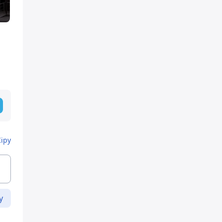
Кіру
у