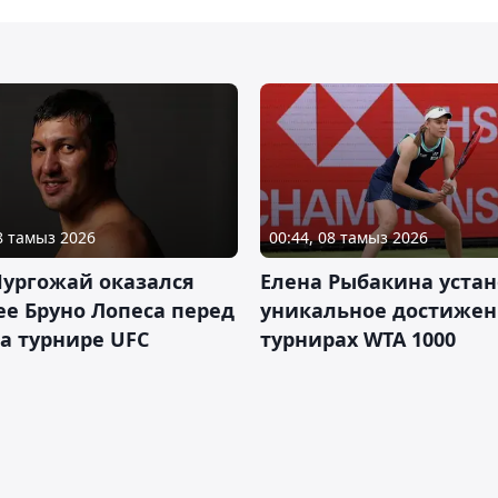
08 тамыз 2026
00:44, 08 тамыз 2026
Нургожай оказался
Елена Рыбакина уста
е Бруно Лопеса перед
уникальное достижен
а турнире UFC
турнирах WTA 1000