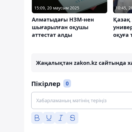
15:09, 20 маусым 2025
10:45, 
Алматыдағы НЗМ-нен
Қазақ 
шығарылған оқушы
универ
аттестат алды
оқуға 
Жаңалықтан zakon.kz сайтында х
Пікірлер
0