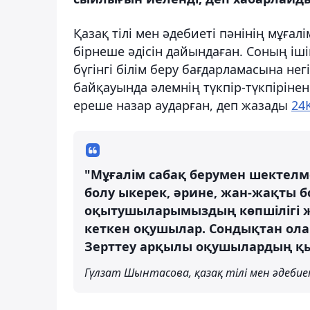
Қазақ тілі мен әдебиеті пәнінің мұғ
бірнеше әдісін дайындаған. Соның іш
бүгінгі білім беру бағдарламасына не
байқауында әлемнің түкпір-түкпірін
ереше назар аударған, деп жазады
24
"Мұғалім сабақ берумен шектелме
болу ыкерек, әрине, жан-жақты бо
оқытушыларымыздың көпшілігі жа
кеткен оқушылар. Сондықтан ола
Зерттеу арқылы оқушылардың қ
Гүлзат Шынтасова, қазақ тілі мен әдебиет