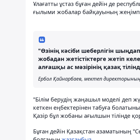
Ұлағатты ұстаз бұған дейін де респуб
ғылыми жобалар байқауының жеңімп
"Өзінің кәсіби шеберлігін шыңд
жобадан жетістіктерге жетіп ке
алғашқы ас мәзірінің қазақ тілі
Ербол Қайнарбаев, мектеп директорыны
"Білім берудің жаңашыл моделі деп 
кеткен еңбектерінен табуға болатынын
Қазір бұл жобаны ағылшын тілінде қо
Бұған дейін Қазақстан азаматының "С
болғанын
жазғанбыз
.