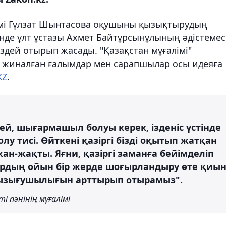
алімі Гүлзат Шынтасова оқушыны қызықтырудың
інде ұлт ұстазы Ахмет Байтұрсынұлының әдістемес
гіздей отырып жасады. "Қазақстан мұғалімі"
ен жиналған ғалымдар мен сарапшылар осы идеяға
KZ
.
й, шығармашыл болуы керек, ізденіс үстінде
лу тисі. Өйткені қазіргі бізді оқытып жатқан
н-жақты. Яғни, қазіргі заманға бейімделіп
рдың ойын бір жерде шоғырландыру өте қиын
ызығушылығын арттырып отырамыз".
і пәнінің мұғалімі