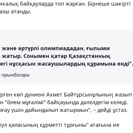
ликалық байқауларда топ жарған. Бірнеше шәкірті
азы атанды.
ап және әртүрлі олимпиададан, ғылыми
ле жатыр. Сонымен қатар Қазақстанның
ндегі нұсқасын жасаушылардың құрамына енді"
ң орынбасары
жүрген көп дүниені Ахмет Байтұрсынұлының жазып
 "Әлем мұғалімі" байқауында дәлелдегім келеді.
рғау үшін дайындалып жатырмын", – дейді ұстаз.
еул қаласының құрметті тұрғыны" атағына ие