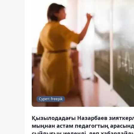
Сурет: freepik
Қызылодадағы Назарбаев зияткерлі
мыңнан астам педагогтың арасында
сыйлығын иеленді, деп хабарлайды