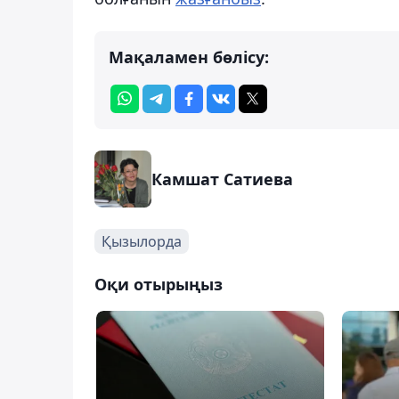
Мақаламен бөлісу:
Камшат Сатиева
Қызылорда
Оқи отырыңыз