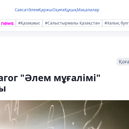
Саясат
Әлем
Қаржы
Оқиға
Құқық
Мақалалар
#Қазақмыс
#Салыстырмалы Қазақстан
#Халық бухг
Қоғ
гог "Әлем мұғалімі"
ды