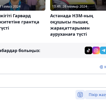
28 тамыз 2024
13:49, 26 мамыр 2024
жігіті Гарвард
Астанада НЗМ-ның
ситетіне грантқа
оқушысы пышақ
түсті
жарақаттарымен
ауруханаға түсті
абардар болыңыз:
Пікір жаз