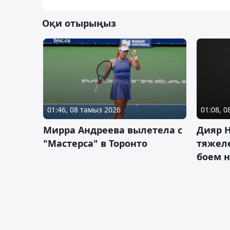
Оқи отырыңыз
01:46, 08 тамыз 2026
01:08, 
Мирра Андреева вылетела с
Дияр 
"Мастерса" в Торонто
тяжеле
боем н