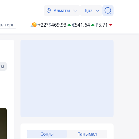
Алматы
Қаз
+22°
$
469.93
€
541.64
₽
5.71
алтері
ам
Соңғы
Танымал