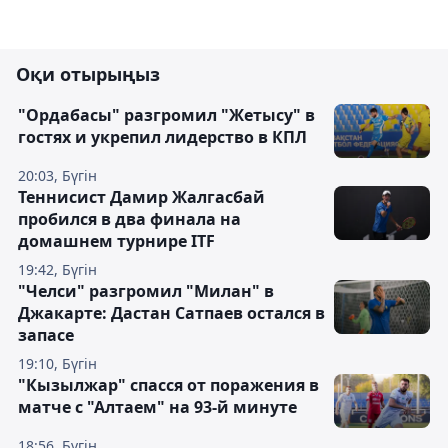
Оқи отырыңыз
"Ордабасы" разгромил "Жетысу" в
гостях и укрепил лидерство в КПЛ
20:03, Бүгін
Теннисист Дамир Жалгасбай
пробился в два финала на
домашнем турнире ITF
19:42, Бүгін
"Челси" разгромил "Милан" в
Джакарте: Дастан Сатпаев остался в
запасе
19:10, Бүгін
"Кызылжар" спасся от поражения в
матче с "Алтаем" на 93-й минуте
18:56, Бүгін