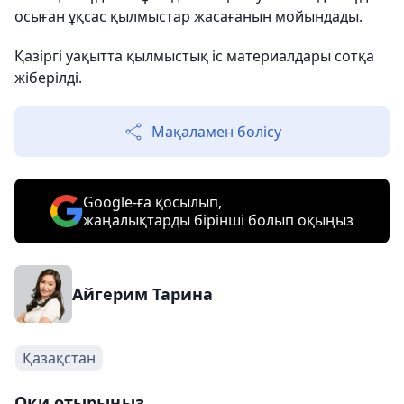
осыған ұқсас қылмыстар жасағанын мойындады.
Қазіргі уақытта қылмыстық іс материалдары сотқа
жіберілді.
Мақаламен бөлісу
Google-ға қосылып,
жаңалықтарды бірінші болып оқыңыз
Айгерим Тарина
Қазақстан
Оқи отырыңыз