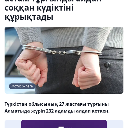
соққан күдіктіні
құрықтады
Фото: pxhere
Түркістан облысының 27 жастағы тұрғыны
Алматыда жүріп 232 адамды алдап кеткен.