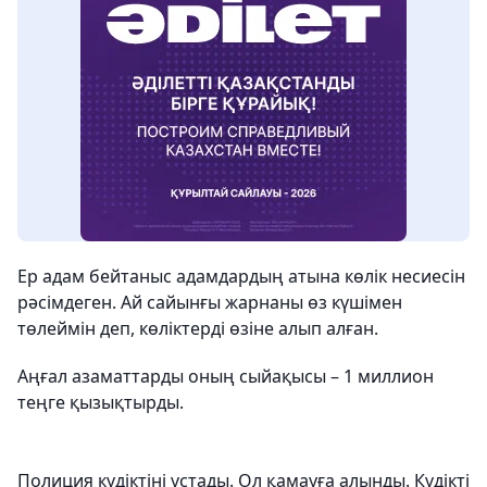
Ер адам бейтаныс адамдардың атына көлік несиесін
рәсімдеген. Ай сайынғы жарнаны өз күшімен
төлеймін деп, көліктерді өзіне алып алған.
Аңғал азаматтарды оның сыйақысы – 1 миллион
теңге қызықтырды.
Полиция күдіктіні ұстады. Ол қамауға алынды. Күдікті