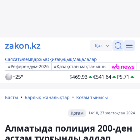
Қаз
Саясат
Әлем
Қаржы
Оқиға
Құқық
Мақалалар
#Референдум-2026
#Қазақстан мақтанышы
+25°
$
469.93
€
541.64
₽
5.71
Басты
Барлық жаңалықтар
Қоғам тынысы
Қоғам
14:10, 27 желтоқсан 2024
Алматыда полиция 200-ден
астам тұрғынды алдап