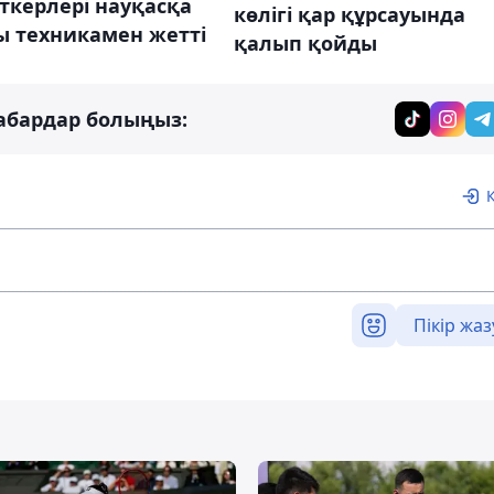
ткерлері науқасқа
көлігі қар құрсауында
ы техникамен жетті
қалып қойды
абардар болыңыз:
Пікір жаз