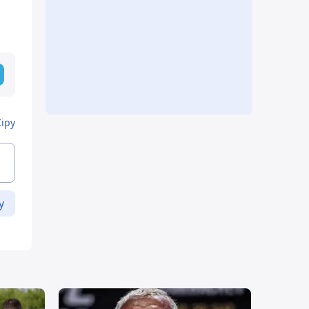
Кіру
у