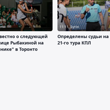
үгін
11:11, Бүгін
вестно о следующей
Определены судьи на
нице Рыбакиной на
21-го тура КПЛ
нике" в Торонто