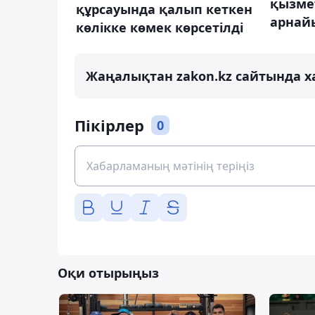
қызме
құрсауында қалып кеткен
арнай
көлікке көмек көрсетілді
Жаңалықтан zakon.kz сайтында х
Пікірлер
0
Оқи отырыңыз