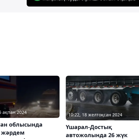
26 ақпан 2024
10:22, 18 желтоқсан 2024
тан облысында
Үшарал-Достық
 жәрдем
автожолында 26 жүк