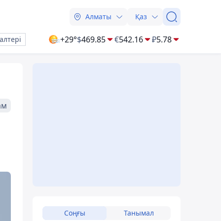
Алматы
Қаз
+29°
$
469.85
€
542.16
₽
5.78
алтері
ам
Соңғы
Танымал