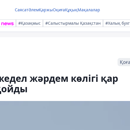
Саясат
Әлем
Қаржы
Оқиға
Құқық
Мақалалар
#Қазақмыс
#Салыстырмалы Қазақстан
#Халық бухг
Қоғ
едел жәрдем көлігі қар
қойды