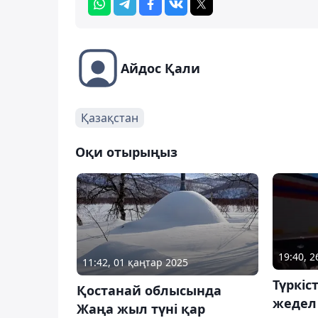
Айдос Қали
Қазақстан
Оқи отырыңыз
19:40, 
11:42, 01 қаңтар 2025
Түркіс
Қостанай облысында
жедел
Жаңа жыл түні қар