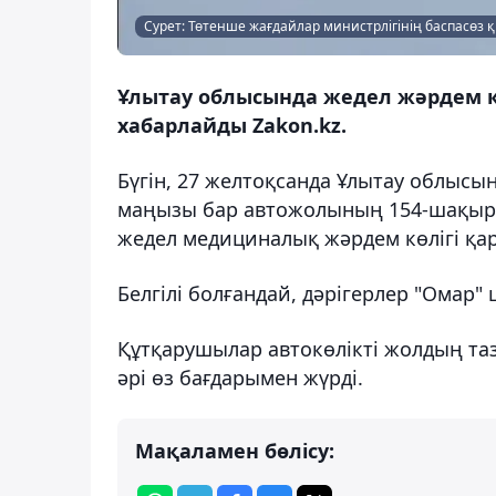
Сурет: Төтенше жағдайлар министрлігінің баспасөз 
Ұлытау облысында жедел жәрдем кө
хабарлайды Zakon.kz.
Бүгін, 27 желтоқсанда Ұлытау облысы
маңызы бар автожолының 154-шақыр
жедел медициналық жәрдем көлігі қар
Белгілі болғандай, дәрігерлер "Омар
Құтқарушылар автокөлікті жолдың таз
әрі өз бағдарымен жүрді.
Мақаламен бөлісу: