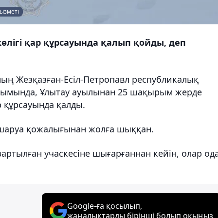
қызметі
лігі қар құрсауында қалып қойды, деп
ның Жезқазған-Есіл-Петропавл республикалық
ымында, Ұлытау ауылынан 25 шақырым жерде
 құрсауында қалды.
" шаруа қожалығынан жолға шыққан.
артылған учаскесіне шығарғаннан кейін, олар од
Google-ға қосылып,
жаңалықтарды бірінші болып оқыңыз