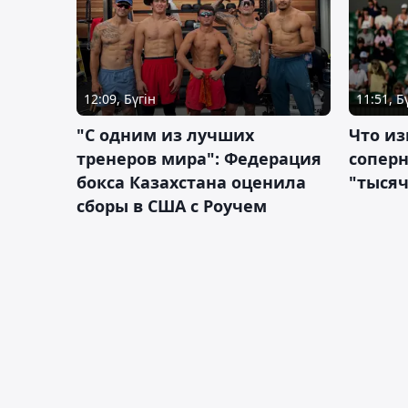
12:09, Бүгін
11:51, Б
"С одним из лучших
Что из
тренеров мира": Федерация
сопер
бокса Казахстана оценила
"тысяч
сборы в США с Роучем