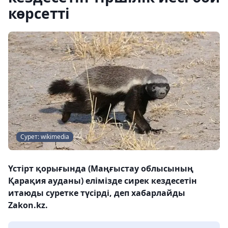
көрсетті
Сурет: wikimedia
Үстірт қорығында (Маңғыстау облысының
Қарақия ауданы) елімізде сирек кездесетін
итаюды суретке түсірді, деп хабарлайды
Zakon.kz.