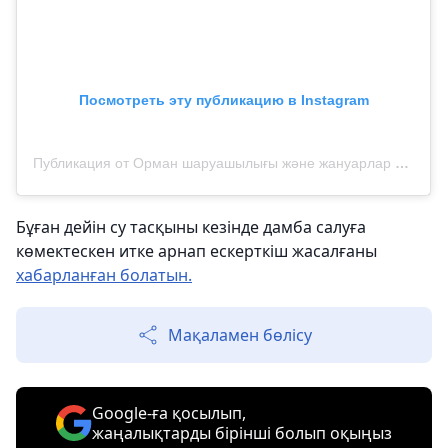
Посмотреть эту публикацию в Instagram
Публикация от Орман шаруашылығы және жануарлар дүниесі комитеті (@qazaqormany)
Бұған дейін су тасқыны кезінде дамба салуға
көмектескен итке арнап ескерткіш жасалғаны
хабарланған болатын.
Мақаламен бөлісу
Google-ға қосылып,
жаңалықтарды бірінші болып оқыңыз