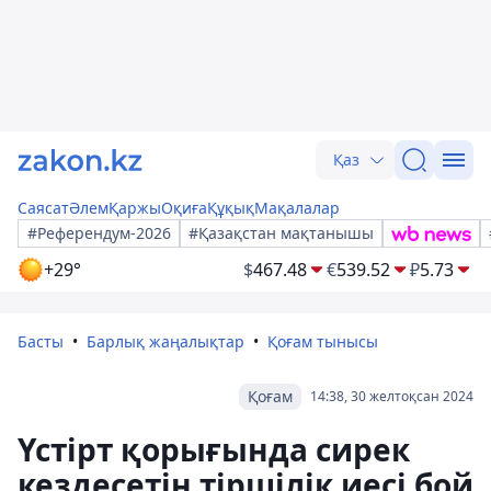
Қаз
Саясат
Әлем
Қаржы
Оқиға
Құқық
Мақалалар
#Референдум-2026
#Қазақстан мақтанышы
+29°
$
467.48
€
539.52
₽
5.73
Басты
Барлық жаңалықтар
Қоғам тынысы
Қоғам
14:38, 30 желтоқсан 2024
Үстірт қорығында сирек
кездесетін тіршілік иесі бой