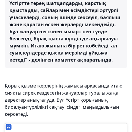
Үстіртте терең шатқалдарды, карстық
қуыстарды, сайлар мен өсімдіктері әртүрлі
учаскелерді, соның ішінде сексеуіл, баялыш
және қараған өскен жерлерді мекендейді.
Бұл жануар негізінен ымырт пен түнде
белсенді, бірақ қыста күндіз де аңғарылуы
мүмкін. Итаю жылына бір рет көбейеді, ал
суық күндерде қысқа мерзімді ұйқыға
кетеді",- делінген комитет ақпаратында.
Қорық қызметкерлерінің жұмысы арқасында итаю
сияқты сирек кездесетін жануарлар туралы жаңа
деректер анықталуда. Бұл Үстірт қорығының
биоалуантүрлілікті сақтау ісіндегі маңыздылығын
көрсетеді.