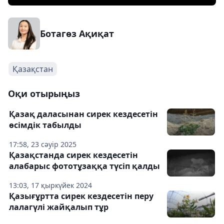
Ботагөз Ақиқат
Қазақстан
Оқи отырыңыз
Қазақ даласынан сирек кездесетін
өсімдік табылды
17:58, 23 сәуір 2025
Қазақстанда сирек кездесетін
алабарыс фототұзаққа түсіп қалды
13:03, 17 қыркүйек 2024
Қазығұртта сирек кездесетін перу
лалагүлі жайқалып тұр