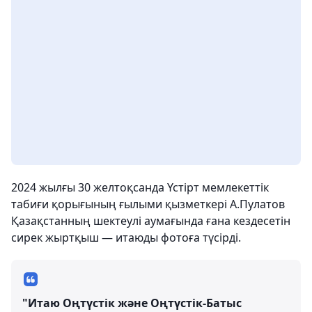
2024 жылғы 30 желтоқсанда Үстірт мемлекеттік
табиғи қорығының ғылыми қызметкері А.Пулатов
Қазақстанның шектеулі аумағында ғана кездесетін
сирек жыртқыш — итаюды фотоға түсірді.
"Итаю Оңтүстік және Оңтүстік-Батыс