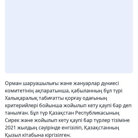
Орман шаруашылығы және жануарлар дүниесі
комитетінің ақпаратынша, қабыланның бұл түрі
Халықаралық табиғатты қорғау одағының
критерийлері бойынша жойылып кету қаупі бар деп
танылған. Бұл түр Қазақстан Республикасының
Сирек және жойылып кету қаупі бар түрлер тізіміне
2021 жылдың сәуірінде енгізіліп, Қазақстанның
Қызыл кітабына кіргізілген.