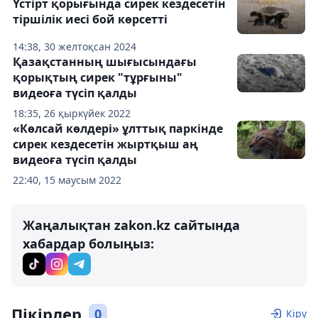
Үстірт қорығында сирек кездесетін
тіршілік иесі бой көрсетті
14:38, 30 желтоқсан 2024
Қазақстанның шығысындағы
қорықтың сирек "тұрғыны"
видеоға түсіп қалды
18:35, 26 қыркүйек 2022
«Көлсай көлдері» ұлттық паркінде
сирек кездесетін жыртқыш аң
видеоға түсіп қалды
22:40, 15 маусым 2022
Жаңалықтан zakon.kz сайтында
хабардар болыңыз:
Пікірлер
0
Кіру