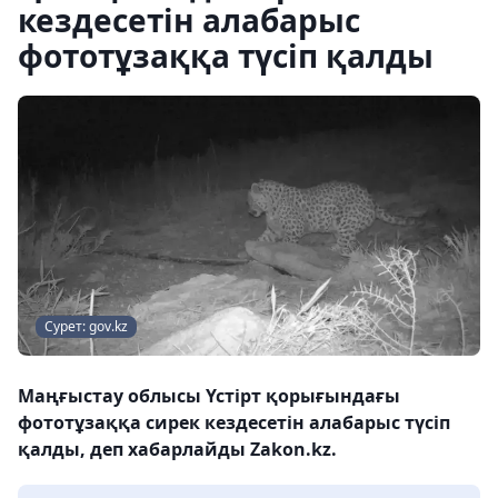
кездесетін алабарыс
фототұзаққа түсіп қалды
Сурет: gov.kz
Маңғыстау облысы Үстірт қорығындағы
фототұзаққа сирек кездесетін алабарыс түсіп
қалды, деп хабарлайды Zakon.kz.