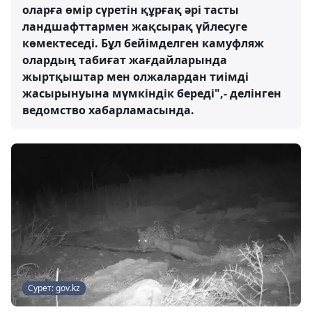
оларға өмір сүретін құрғақ әрі тасты
ландшафттармен жақсырақ үйлесуге
көмектеседі. Бұл бейімделген камуфляж
олардың табиғат жағдайларында
жыртқыштар мен олжалардан тиімді
жасырынуына мүмкіндік береді",- делінген
ведомство хабарламасында.
Сурет: gov.kz