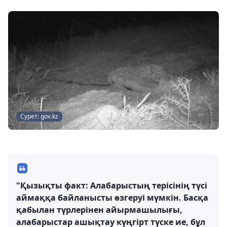
Сурет: gov.kz
"Қызықты факт: Алабарыстың терісінің түсі
аймаққа байланысты өзгеруі мүмкін. Басқа
қабылан түрлерінен айырмашылығы,
алабарыстар ашықтау күңгірт түске ие, бұл