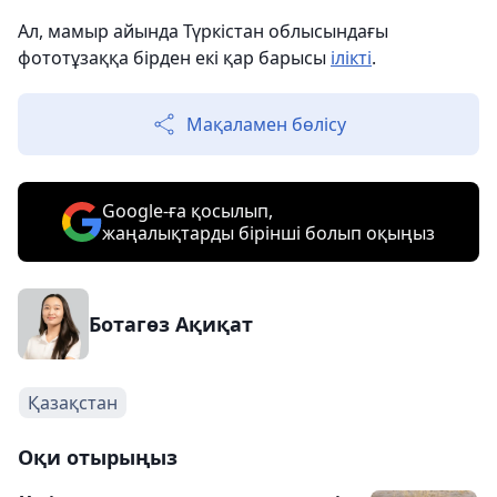
Ал, мамыр айында Түркістан облысындағы
фототұзаққа бірден екі қар барысы
ілікті
.
Мақаламен бөлісу
Google-ға қосылып,
жаңалықтарды бірінші болып оқыңыз
Ботагөз Ақиқат
Қазақстан
Оқи отырыңыз