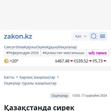
Қаз
Саясат
Әлем
Қаржы
Оқиға
Құқық
Мақалалар
#Референдум-2026
#Қазақстан мақтанышы
+20°
$
467.48
€
539.52
₽
5.73
Басты
Барлық жаңалықтар
Оқиғалар туралы жаңалықтар
Оқиғалар
13:03, 17 қыркүйек 2024
Қазақстанда сирек