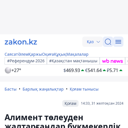
Қаз
Саясат
Әлем
Қаржы
Оқиға
Құқық
Мақалалар
#Референдум-2026
#Қазақстан мақтанышы
+27°
$
469.93
€
541.64
₽
5.71
Басты
Барлық жаңалықтар
Қоғам тынысы
Қоғам
14:33, 31 желтоқсан 2024
Алимент төлеуден
жалтарғандар букмекерлік