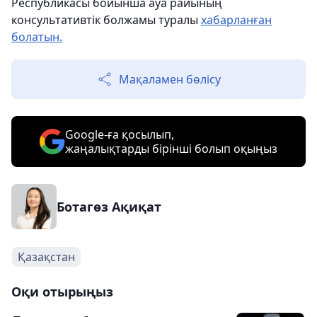
Республикасы бойынша ауа райының
консультативтік болжамы туралы
хабарланған
болатын.
Мақаламен бөлісу
Google-ға қосылып,
жаңалықтарды бірінші болып оқыңыз
Ботагөз Ақиқат
Қазақстан
Оқи отырыңыз