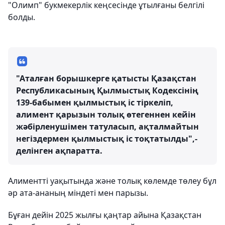
"Олимп" букмекерлік кеңсесінде ұтылғаны белгілі
болды.
"Аталған борышкерге қатысты Қазақстан
Республикасының Қылмыстық Кодексінің
139-бабымен қылмыстық іс тіркеліп,
алимент қарызын толық өтегеннен кейін
жәбірленушімен татуласып, ақталмайтын
негіздермен қылмыстық іс тоқтатылды",-
делінген ақпаратта.
Алиментті уақытында және толық көлемде төлеу бұл
әр ата-ананың міндеті мен парызы.
Бұған дейін 2025 жылғы қаңтар айына Қазақстан