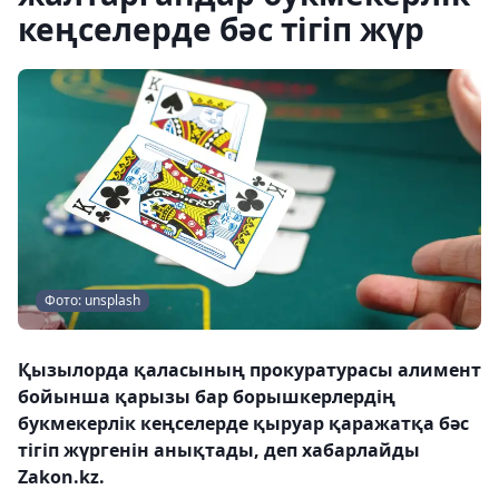
кеңселерде бәс тігіп жүр
Фото: unsplash
Қызылорда қаласының прокуратурасы алимент
бойынша қарызы бар борышкерлердің
букмекерлік кеңселерде қыруар қаражатқа бәс
тігіп жүргенін анықтады, деп хабарлайды
Zakon.kz.