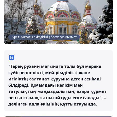
Сурет: Алматы әкімдігінің баспасөз қызметі
"Терең рухани мағынаға толы бұл мереке
сүйіспеншілікті, мейірімділікті және
игіліктің салтанат құруына деген сенімді
білдіреді. Қоғамдағы келісім мен
татулықтың маңыздылығын, өзара құрмет
пен ынтымақты нығайтуды еске салады", –
делінген қала әкімінің құттықтауында.