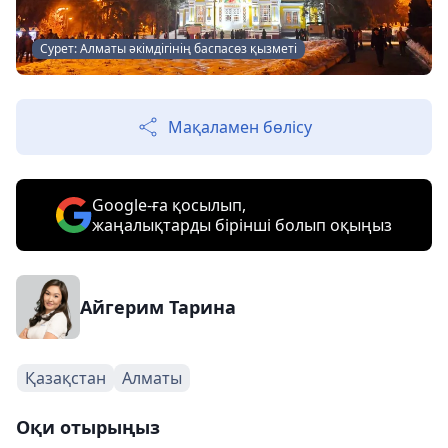
Сурет: Алматы әкімдігінің баспасөз қызметі
Мақаламен бөлісу
Google-ға қосылып,
жаңалықтарды бірінші болып оқыңыз
Айгерим Тарина
Қазақстан
Алматы
Оқи отырыңыз