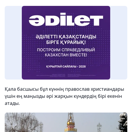
Қала басшысы бұл күннің православ христиандары
үшін ең маңызды әрі жарқын күндердің бірі екенін
атады.