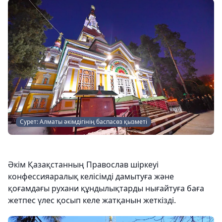
Сурет: Алматы әкімдігінің баспасөз қызметі
Әкім Қазақстанның Православ шіркеуі
конфессияаралық келісімді дамытуға және
қоғамдағы рухани құндылықтарды нығайтуға баға
жетпес үлес қосып келе жатқанын жеткізді.