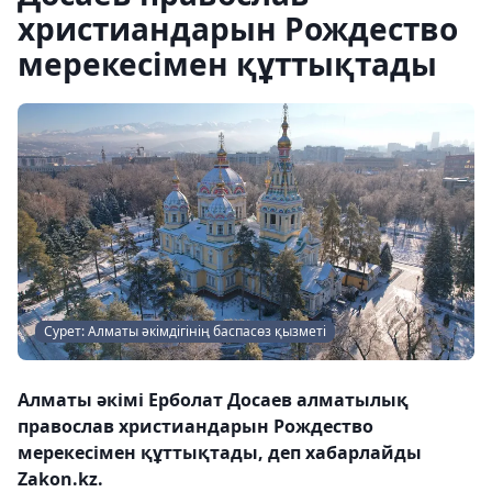
христиандарын Рождество
мерекесімен құттықтады
Сурет: Алматы әкімдігінің баспасөз қызметі
Алматы әкімі Ерболат Досаев алматылық
православ христиандарын Рождество
мерекесімен құттықтады, деп хабарлайды
Zakon.kz.