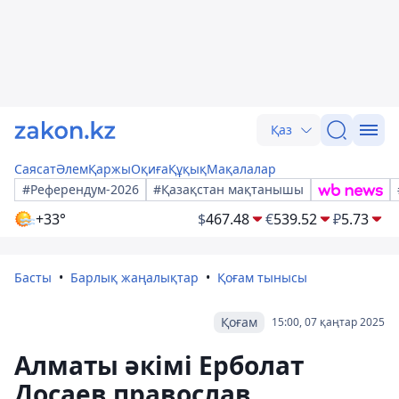
Қаз
Саясат
Әлем
Қаржы
Оқиға
Құқық
Мақалалар
#Референдум-2026
#Қазақстан мақтанышы
+33°
$
467.48
€
539.52
₽
5.73
Басты
Барлық жаңалықтар
Қоғам тынысы
Қоғам
15:00, 07 қаңтар 2025
Алматы әкімі Ерболат
Досаев православ