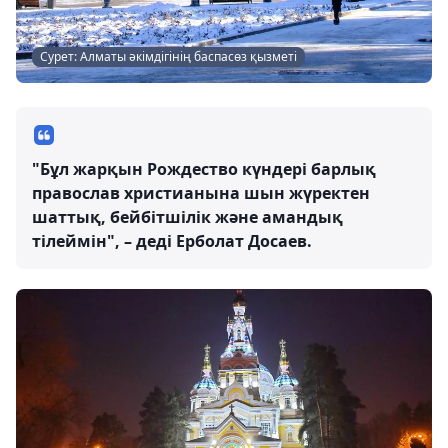
Сурет: Алматы әкімдігінің баспасөз қызметі
"Бұл жарқын Рождество күндері барлық
православ христианына шын жүректен
шаттық, бейбітшілік және амандық
тілеймін", – деді Ерболат Досаев.