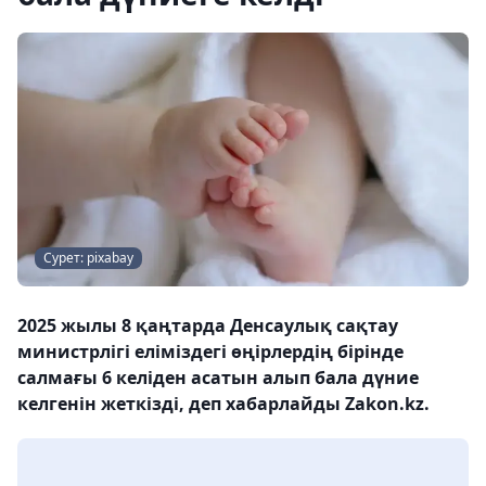
Сурет: pixabay
2025 жылы 8 қаңтарда Денсаулық сақтау
министрлігі еліміздегі өңірлердің бірінде
салмағы 6 келіден асатын алып бала дүние
келгенін жеткізді, деп хабарлайды Zakon.kz.