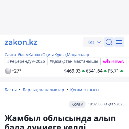
Қаз
Саясат
Әлем
Қаржы
Оқиға
Құқық
Мақалалар
#Референдум-2026
#Қазақстан мақтанышы
+27°
$
469.93
€
541.64
₽
5.71
Басты
Барлық жаңалықтар
Қоғам тынысы
Қоғам
18:02, 08 қаңтар 2025
Жамбыл облысында алып
бала дүниеге келді