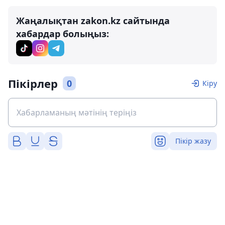
Жаңалықтан zakon.kz сайтында
хабардар болыңыз:
Пікірлер
0
Кіру
Пікір жазу