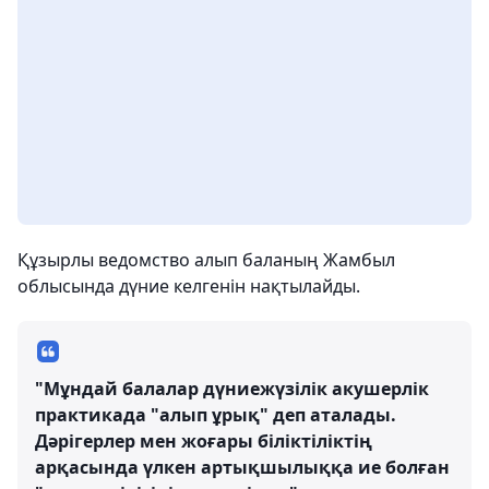
Құзырлы ведомство алып баланың Жамбыл
облысында дүние келгенін нақтылайды.
"Мұндай балалар дүниежүзілік акушерлік
практикада "алып ұрық" деп аталады.
Дәрігерлер мен жоғары біліктіліктің
арқасында үлкен артықшылыққа ие болған