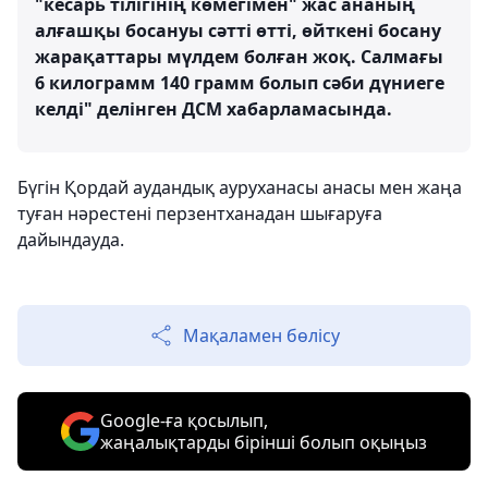
"кесарь тілігінің көмегімен" жас ананың
алғашқы босануы сәтті өтті, өйткені босану
жарақаттары мүлдем болған жоқ. Салмағы
6 килограмм 140 грамм болып сәби дүниеге
келді" делінген ДСМ хабарламасында.
Бүгін Қордай аудандық ауруханасы анасы мен жаңа
туған нәрестені перзентханадан шығаруға
дайындауда.
Мақаламен бөлісу
Google-ға қосылып,
жаңалықтарды бірінші болып оқыңыз