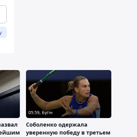
у
05:59, Бүгін
назвал
Соболенко одержала
лейшим
уверенную победу в третьем