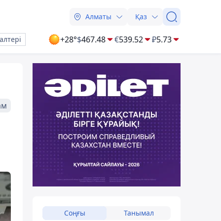
Алматы
Қаз
+28°
$
467.48
€
539.52
₽
5.73
алтері
ам
Соңғы
Танымал