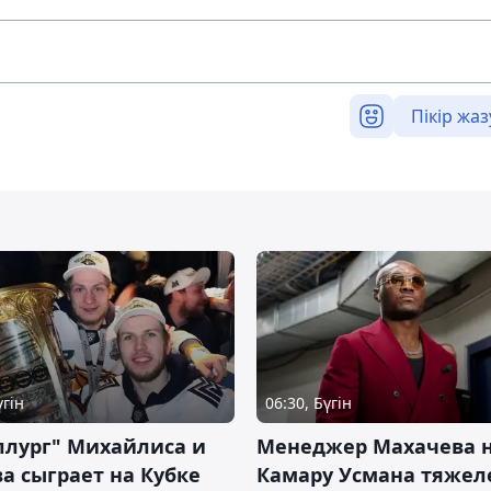
Пікір жаз
үгін
06:30, Бүгін
ллург" Михайлиса и
Менеджер Махачева 
а сыграет на Кубке
Камару Усмана тяже