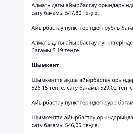
Алматыдағы айырбастау орындарында 
сату бағамы 547,80 теңге.
Айырбастау пункттеріндегі рубль бағ
Алматыдағы айырбастау пункттерінде 
бағамы 5,19 теңге.
Шымкент
Шымкентте ақша айырбастау орындар
526,15 теңге, сату бағамы 529,02 теңге
Айырбастау пункттеріндегі еуро баға
Шымкентте айырбастау орындарында е
сату бағамы 546,05 теңге.