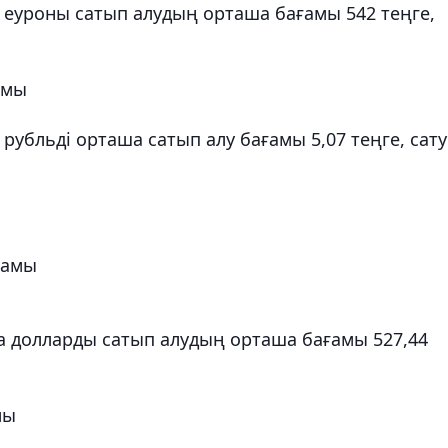
еуроны сатып алудың орташа бағамы 542 теңге,
амы
убльді орташа сатып алу бағамы 5,07 теңге, сату
ғамы
 долларды сатып алудың орташа бағамы 527,44
мы