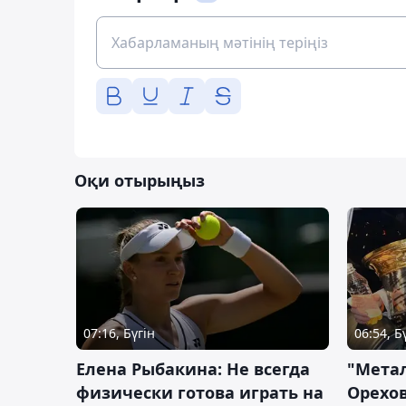
Оқи отырыңыз
07:16, Бүгін
06:54, Б
Елена Рыбакина: Не всегда
"Мета
физически готова играть на
Орехов