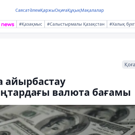
Саясат
Әлем
Қаржы
Оқиға
Құқық
Мақалалар
#Қазақмыс
#Салыстырмалы Қазақстан
#Халық бухг
Қоғ
а айырбастау
қаңтардағы валюта бағамы