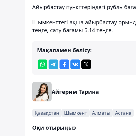
Айырбастау пункттеріндегі рубль бағ
Шымкенттегі ақша айырбастау орында
теңге, сату бағамы 5,14 теңге.
Мақаламен бөлісу:
Айгерим Тарина
Қазақстан
Шымкент
Алматы
Астана
Оқи отырыңыз