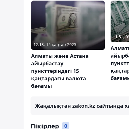
11:51, 
12:13, 15 қаңтар 2025
Алмат
айырб
Алматы және Астана
пунктт
айырбастау
қаңта
пункттеріндегі 15
бағам
қаңтардағы валюта
бағамы
Жаңалықтан zakon.kz сайтында х
Пікірлер
0