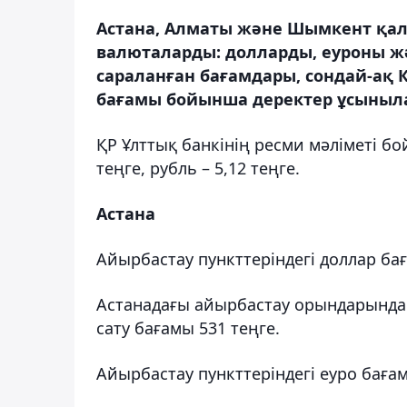
Астана, Алматы және Шымкент қал
валюталарды: долларды, еуроны жә
сараланған бағамдары, сондай-ақ 
бағамы бойынша деректер ұсыныла
ҚР Ұлттық банкінің ресми мәліметі бой
теңге, рубль – 5,12 теңге.
Астана
Айырбастау пункттеріндегі доллар ба
Астанадағы айырбастау орындарында 
сату бағамы 531 теңге.
Айырбастау пункттеріндегі еуро баға