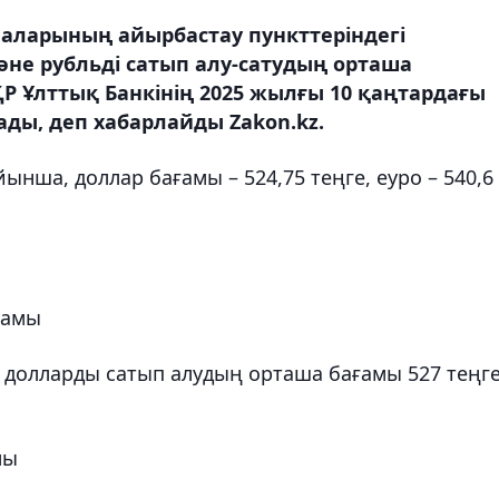
аларының айырбастау пункттеріндегі
не рубльді сатып алу-сатудың орташа
ҚР Ұлттық Банкінің 2025 жылғы 10 қаңтардағы
ды, деп хабарлайды Zakon.kz.
ынша, доллар бағамы – 524,75 теңге, еуро – 540,6
ғамы
долларды сатып алудың орташа бағамы 527 теңге
мы