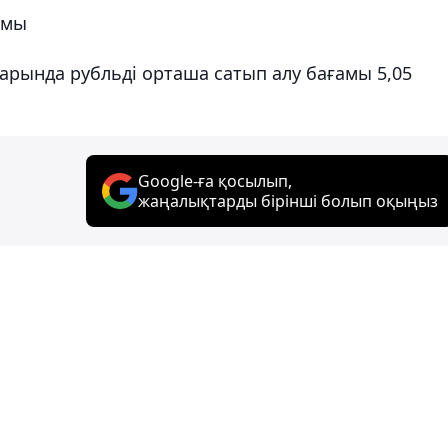
амы
рында рубльді орташа сатып алу бағамы 5,05
Google-ға қосылып,
жаңалықтарды бірінші болып оқыңыз