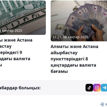
09 қаңтар 2025
11:21, 08 қаңтар 2025
ы және Астана
астау
Алматы және Астана
еріндегі 9
айырбастау
рдағы валюта
пункттеріндегі 8
ы
қаңтардағы валюта
бағамы
абардар болыңыз: