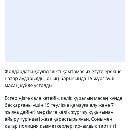
Жолдардағы қауіпсіздікті қамтамасыз етуге ерекше
назар аударылды, оның барысында 19 жүргізуші
масаң күйде ұсталды.
Естеріңізге сала кетейік, көлік құралын масаң күйде
басқарғаны үшін 15 тәулікке қамауға алу және 7
жылға дейінгі мерзімге көлік жүргізу құқығынан
айыру түріндегі жаза қарастырылған. Сонымен
қатар полиция қызметкерлері қоғамдық тәртіпті