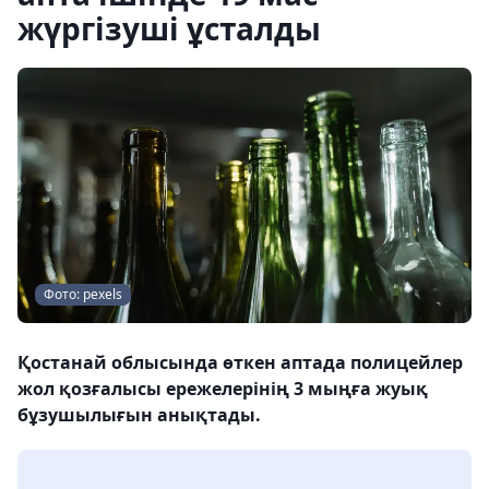
жүргізуші ұсталды
Фото: pexels
Қостанай облысында өткен аптада полицейлер
жол қозғалысы ережелерінің 3 мыңға жуық
бұзушылығын анықтады.