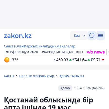
Қаз
Саясат
Әлем
Қаржы
Оқиға
Құқық
Мақалалар
#Референдум-2026
#Қазақстан мақтанышы
+33°
$
469.93
€
541.64
₽
5.71
Басты
Барлық жаңалықтар
Қоғам тынысы
Қоғам
13:14, 13 қаңтар 2025
Қостанай облысында бір
апта ішінде 19 мас