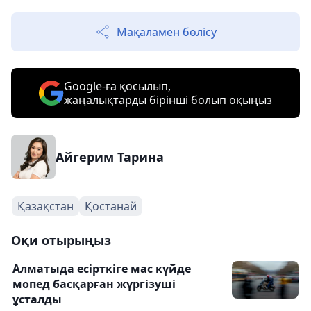
Мақаламен бөлісу
Google-ға қосылып,
жаңалықтарды бірінші болып оқыңыз
Айгерим Тарина
Қазақстан
Қостанай
Оқи отырыңыз
Алматыда есірткіге мас күйде
мопед басқарған жүргізуші
ұсталды