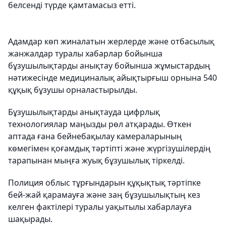
белсенді түрде қамтамасыз етті.
Адамдар көп жиналатын жерлерде және отбасылық
жанжалдар туралы хабарлар бойынша
бұзушылықтарды анықтау бойынша жұмыстардың
нәтижесінде медициналық айықтырғыш орнына 540
құқық бұзушы орналастырылды.
Бұзушылықтарды анықтауда цифрлық
технологиялар маңызды рөл атқарады. Өткен
аптада ғана бейнебақылау камераларының
көмегімен қоғамдық тәртіпті және жүргізушілердің
тарапынан мыңға жуық бұзушылық тіркелді.
Полиция облыс тұрғындарын құқықтық тәртіпке
бей-жай қарамауға және заң бұзушылықтың кез
келген фактілері туралы уақытылы хабарлауға
шақырады.