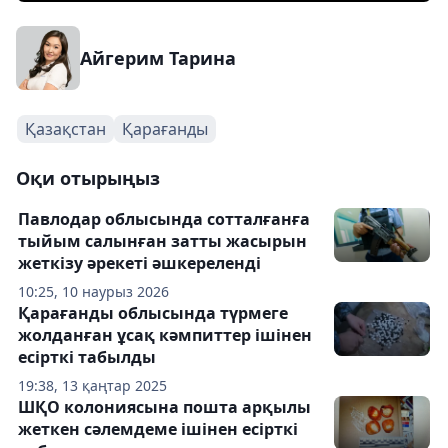
Айгерим Тарина
Қазақстан
Қарағанды
Оқи отырыңыз
Павлодар облысында сотталғанға
тыйым салынған затты жасырын
жеткізу әрекеті әшкереленді
10:25, 10 наурыз 2026
Қарағанды облысында түрмеге
жолданған ұсақ кәмпиттер ішінен
есірткі табылды
19:38, 13 қаңтар 2025
ШҚО колониясына пошта арқылы
жеткен сәлемдеме ішінен есірткі