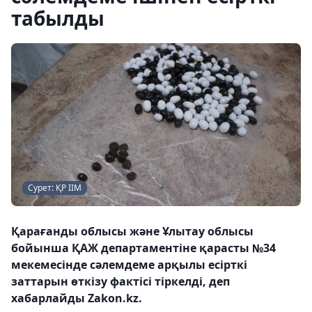
табылды
Сурет: ҚР ІІМ
Қарағанды облысы және Ұлытау облысы
бойынша ҚАЖ департаментіне қарасты №34
мекемесінде сәлемдеме арқылы есірткі
заттарын өткізу фактісі тіркелді, деп
хабарлайды Zakon.kz.