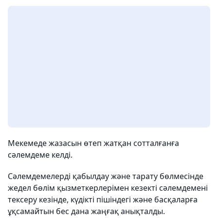
Мекемеде жазасын өтеп жатқан сотталғанға
сәлемдеме келді.
Сәлемдемелерді қабылдау және тарату бөлмесінде
жедел бөлім қызметкерлерімен кезекті сәлемдемені
тексеру кезінде, күдікті пішіндегі және басқаларға
ұқсамайтын бес дана жаңғақ анықталды.