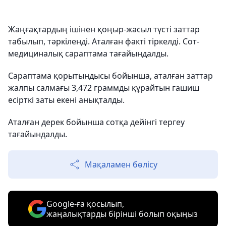
Жаңғақтардың ішінен қоңыр-жасыл түсті заттар
табылып, тәркіленді. Аталған факті тіркелді. Сот-
медициналық сараптама тағайындалды.
Сараптама қорытындысы бойынша, аталған заттар
жалпы салмағы 3,472 граммды құрайтын гашиш
есірткі заты екені анықталды.
Аталған дерек бойынша сотқа дейінгі тергеу
тағайындалды.
Мақаламен бөлісу
Google-ға қосылып,
жаңалықтарды бірінші болып оқыңыз