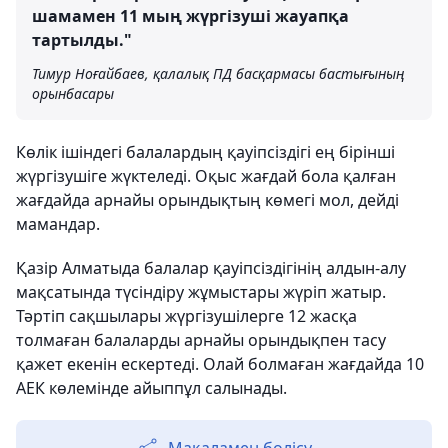
шамамен 11 мың жүргізуші жауапқа
тартылды."
Тимур Ноғайбаев, қалалық ПД басқармасы бастығының
орынбасары
Көлік ішіндегі балалардың қауіпсіздігі ең бірінші
жүргізушіге жүктеледі. Оқыс жағдай бола қалған
жағдайда арнайы орындықтың көмегі мол, дейді
мамандар.
Қазір Алматыда балалар қауіпсіздігінің алдын-алу
мақсатында түсіндіру жұмыстары жүріп жатыр.
Тәртіп сақшылары жүргізушілерге 12 жасқа
толмаған балаларды арнайы орындықпен тасу
қажет екенін ескертеді. Олай болмаған жағдайда 10
АЕК көлемінде айыппұл салынады.