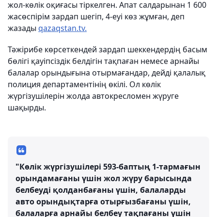
жол-көлік оқиғасы тіркелген. Апат салдарынан 1 600
жасөспірім зардап шегіп, 4-еуі көз жұмған, деп
жазады
qazaqstan.tv.
Тәжірибе көрсеткендей зардап шеккендердің басым
бөлігі қауіпсіздік белдігін тақпаған немесе арнайы
балалар орындығына отырмағандар, дейді қалалық
полиция департаментінің өкілі. Ол көлік
жүргізушілерін жолда автокресломен жүруге
шақырды.
"Көлік жүргізушілері 593-баптың 1-тармағын
орындамағаны үшін жол жүру барысында
белбеуді қолданбағаны үшін, балаларды
авто орындықтарға отырғызбағаны үшін,
балаларға арнайы белбеу тақпағаны үшін