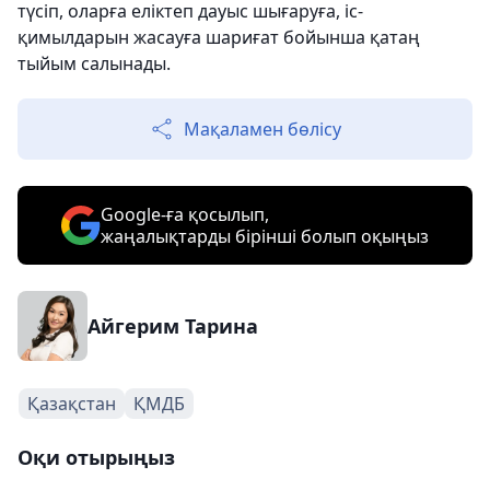
түсіп, оларға еліктеп дауыс шығаруға, іс-
қимылдарын жасауға шариғат бойынша қатаң
тыйым салынады.
Мақаламен бөлісу
Google-ға қосылып,
жаңалықтарды бірінші болып оқыңыз
Айгерим Тарина
Қазақстан
ҚМДБ
Оқи отырыңыз