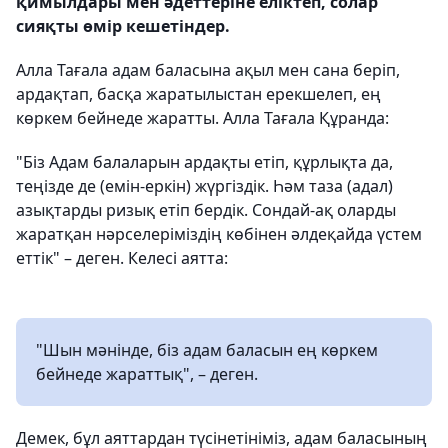
қимылдары мен әдеттеріне еліктеп, солар
сияқты өмір кешетіндер.
Алла Тағала адам баласына ақыл мен сана беріп,
ардақтап, басқа жаратылыстан ерекшелеп, ең
көркем бейнеде жаратты. Алла Тағала Құранда:
"Біз Адам балаларын ардақты етіп, құрлықта да,
теңізде де (емін-еркін) жүргіздік. Һәм таза (адал)
азықтарды ризық етіп бердік. Сондай-ақ оларды
жаратқан нәрселеріміздің көбінен әлдеқайда үстем
еттік" – деген. Келесі аятта:
"Шын мәнінде, біз адам баласын ең көркем
бейнеде жараттық", – деген.
Демек, бұл аяттардан түсінетініміз, адам баласының