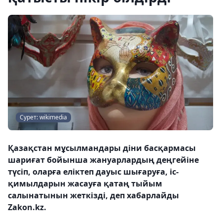
Сурет: wikimedia
Қазақстан мұсылмандары діни басқармасы
шариғат бойынша жануарлардың деңгейіне
түсіп, оларға еліктеп дауыс шығаруға, іс-
қимылдарын жасауға қатаң тыйым
салынатынын жеткізді, деп хабарлайды
Zakon.kz.