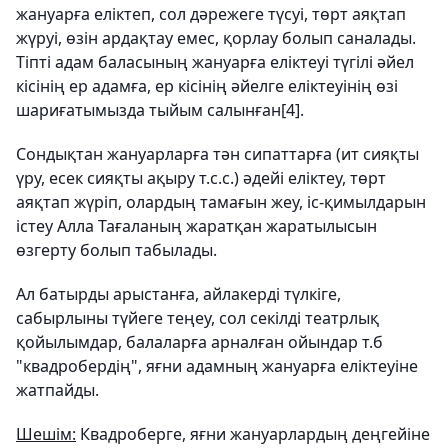
жануарға еліктеп, сол дәрежеге түсуі, төрт аяқтап
жүруі, өзін ардақтау емес, қорлау болып саналады.
Тіпті адам баласының жануарға еліктеуі түгілі әйел
кісінің ер адамға, ер кісінің әйелге еліктеуінің өзі
шариғатымызда тыйым салынған[4].
Сондықтан жануарларға тән сипаттарға (ит сияқты
үру, есек сияқты ақыру т.с.с.) әдейі еліктеу, төрт
аяқтап жүріп, олардың тамағын жеу, іс-қимылдарын
істеу Алла Тағаланың жаратқан жаратылысын
өзгерту болып табылады.
Ал батырды арыстанға, айлакерді түлкіге,
сабырлыны түйеге теңеу, сол секілді театрлық
қойылымдар, балаларға арналған ойындар т.б
"квадробердің", яғни адамның жануарға еліктеуіне
жатпайды.
Шешім:
Квадроберге, яғни жануарлардың деңгейіне