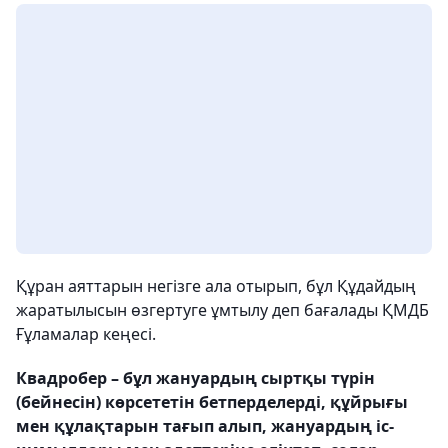
Құран аяттарын негізге ала отырып, бұл Құдайдың
жаратылысын өзгертуге ұмтылу деп бағалады ҚМДБ
Ғұламалар кеңесі.
Квадробер – бұл жануардың сыртқы түрін
(бейнесін) көрсететін бетперделерді, құйрығы
мен құлақтарын тағып алып, жануардың іс-