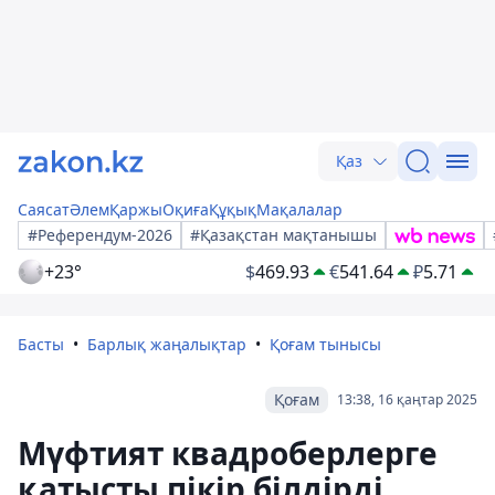
Қаз
Саясат
Әлем
Қаржы
Оқиға
Құқық
Мақалалар
#Референдум-2026
#Қазақстан мақтанышы
+23°
$
469.93
€
541.64
₽
5.71
Басты
Барлық жаңалықтар
Қоғам тынысы
Қоғам
13:38, 16 қаңтар 2025
Мүфтият квадроберлерге
қатысты пікір білдірді