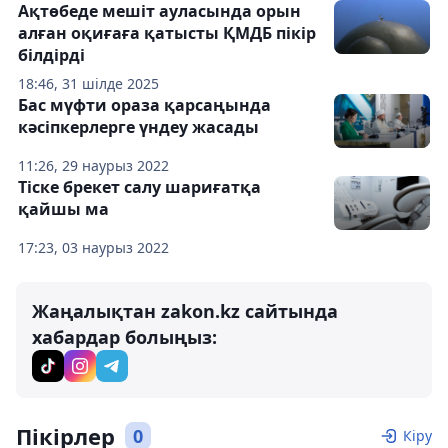
Ақтөбеде мешіт ауласында орын
алған оқиғаға қатысты ҚМДБ пікір
білдірді
18:46, 31 шілде 2025
Бас мүфти ораза қарсаңында
кәсіпкерлерге үндеу жасады
11:26, 29 наурыз 2022
Тіске брекет салу шариғатқа
қайшы ма
17:23, 03 наурыз 2022
Жаңалықтан zakon.kz сайтында
хабардар болыңыз:
Пікірлер
0
Кіру