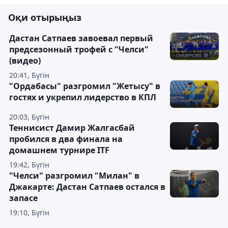
Оқи отырыңыз
Дастан Сатпаев завоевал первый
предсезонный трофей с "Челси"
(видео)
20:41, Бүгін
"Ордабасы" разгромил "Жетысу" в
гостях и укрепил лидерство в КПЛ
20:03, Бүгін
Теннисист Дамир Жалгасбай
пробился в два финала на
домашнем турнире ITF
19:42, Бүгін
"Челси" разгромил "Милан" в
Джакарте: Дастан Сатпаев остался в
запасе
19:10, Бүгін