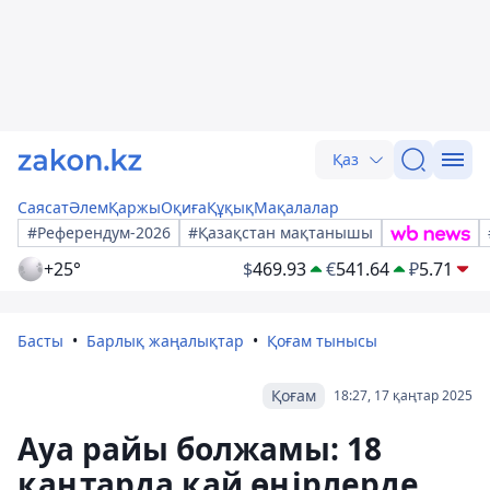
Қаз
Саясат
Әлем
Қаржы
Оқиға
Құқық
Мақалалар
#Референдум-2026
#Қазақстан мақтанышы
+25°
$
469.93
€
541.64
₽
5.71
Басты
Барлық жаңалықтар
Қоғам тынысы
Қоғам
18:27, 17 қаңтар 2025
Ауа райы болжамы: 18
қаңтарда қай өңірлерде