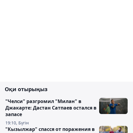
Оқи отырыңыз
"Челси" разгромил "Милан" в
Джакарте: Дастан Сатпаев остался в
запасе
19:10, Бүгін
"Кызылжар" спасся от поражения в