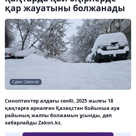
қар жауатыны болжанады
Сурет: Zakon.kz
Синоптиктер алдағы сенбі, 2025 жылғы 18
қаңтарға арналған Қазақстан бойынша ауа
райының жалпы болжамын ұсынды, деп
хабарлайды Zakon.kz.