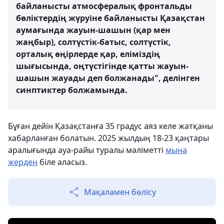
байланысты атмосфералық фронтальды
бөліктердің жүруіне байланысты Қазақстан
аумағында жауын-шашын (қар мен
жаңбыр), солтүстік-батыс, солтүстік,
орталық өңірлерде қар, еліміздің
шығысында, оңтүстігінде қатты жауын-
шашын жауады деп болжанады", делінген
синптиктер болжамында.
Бұған дейін Қазақстанға 35 градус аяз келе жатқаны
хабарланған болатын. 2025 жылдың 18-23 қаңтары
аралығында ауа-райы туралы мәліметті
мына
жерден
біле аласыз.
Мақаламен бөлісу