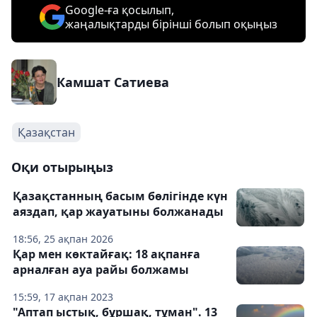
Google-ға қосылып,
жаңалықтарды бірінші болып оқыңыз
Камшат Сатиева
Қазақстан
Оқи отырыңыз
Қазақстанның басым бөлігінде күн
аяздап, қар жауатыны болжанады
18:56, 25 ақпан 2026
Қар мен көктайғақ: 18 ақпанға
арналған ауа райы болжамы
15:59, 17 ақпан 2023
"Аптап ыстық, бұршақ, тұман". 13