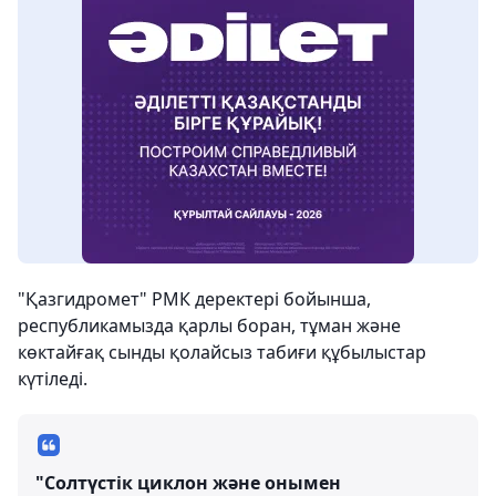
"Қазгидромет" РМК деректері бойынша,
республикамызда қарлы боран, тұман және
көктайғақ сынды қолайсыз табиғи құбылыстар
күтіледі.
"Солтүстік циклон және онымен