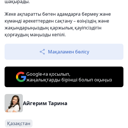
шақырады.
Жеке ақпаратты бөтен адамдарға бермеу және
күмәнді әрекеттерден сақтану – өзіңіздің және
жақындарыңыздың қаржылық қауіпсіздігін
қорғаудың маңызды кепілі.
Мақаламен бөлісу
Google-ға қосылып,
жаңалықтарды бірінші болып оқыңыз
Айгерим Тарина
Қазақстан