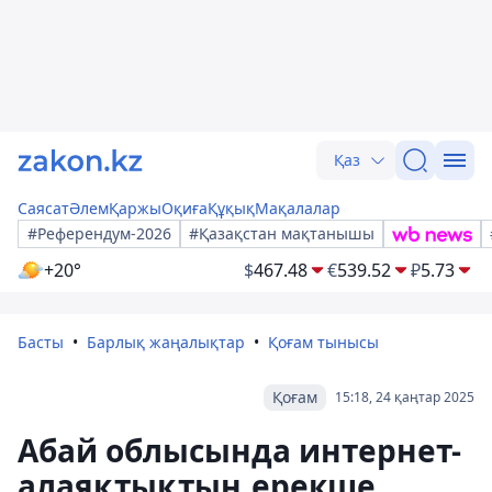
Қаз
Саясат
Әлем
Қаржы
Оқиға
Құқық
Мақалалар
#Референдум-2026
#Қазақстан мақтанышы
+20°
$
467.48
€
539.52
₽
5.73
Басты
Барлық жаңалықтар
Қоғам тынысы
Қоғам
15:18, 24 қаңтар 2025
Абай облысында интернет-
алаяқтықтың ерекше