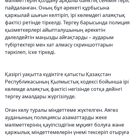
мәліметтерін қолдану арқылы банктің сенімін теріс
пайдаланған. Оның бұл әрекеті құрбысына
қаржылай шығын келтіріп, ірі көлемдегі алаяқтық
фактісі ретінде тіркелді. Тергеу барысында полиция
қызметкерлері айыпталушының әрекетін
дәлелдейтін маңызды айғақтарды – аударым
түбіртектері мен хат алмасу скриншоттарын
тәркілеп, іске тіркеді.
Қазіргі уақытта күдіктіге қатысты Қазақстан
Республикасының Қылмыстық кодексі бойынша ірі
көлемде алаяқтық фактісі негізінде сотқа дейінгі
тергеу амалдары жүргізілуде.
Оған келу туралы міндеттеме жүктелген. Аягөз
ауданының полициясы азаматтарды жеке
мәліметтерінің қауіпсіздігіне мұқият болуға және
қаржылық міндеттемелерін үнемі тексеріп отыруға