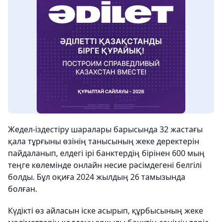
Жедел-іздестіру шаралары барысында 32 жастағы
қала тұрғыны өзінің танысының жеке деректерін
пайдаланып, елдегі ірі банктердің бірінен 600 мың
теңге көлемінде онлайн несие рәсімдегені белгілі
болды. Бұл оқиға 2024 жылдың 26 тамызында
болған.
Күдікті өз айласын іске асырып, құрбысының жеке