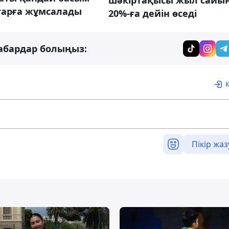
тарға жұмсалады
20%-ға дейін өседі
абардар болыңыз:
Пікір жаз