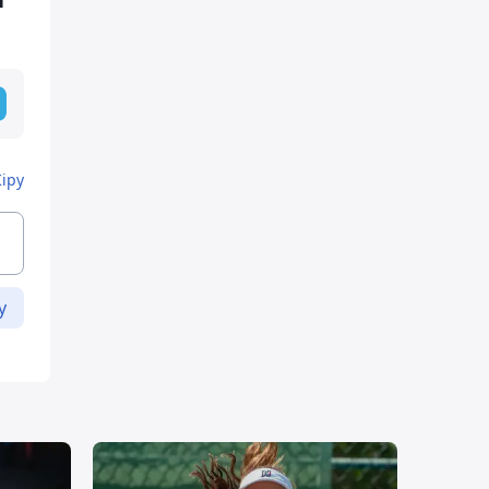
Кіру
у