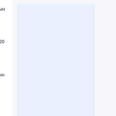
рын
20
ын