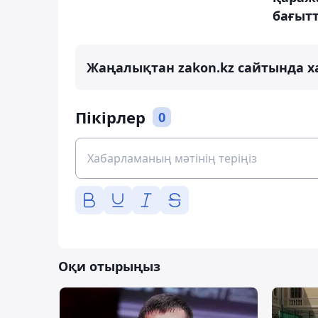
бағыт
Жаңалықтан zakon.kz сайтында х
Пікірлер
0
Оқи отырыңыз