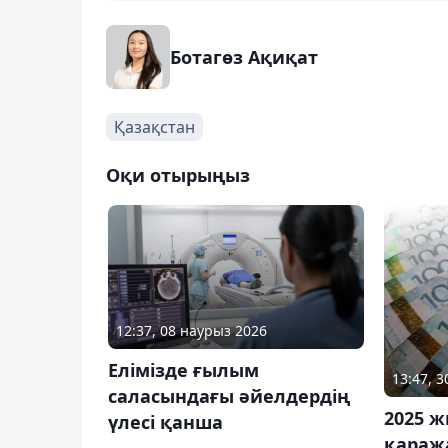
Ботагөз Ақиқат
Қазақстан
Оқи отырыңыз
12:37, 08 наурыз 2026
Елімізде ғылым
13:47, 3
саласындағы әйелдердің
2025 
үлесі қанша
қараж