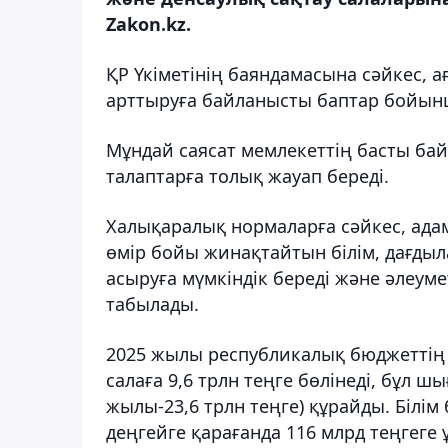
Zakon.kz.
ҚР Үкіметінің баяндамасына сәйкес, 
арттыруға байланысты баптар бойын
Мұндай саясат мемлекеттің басты бай
талаптарға толық жауап береді.
Халықаралық нормаларға сәйкес, ада
өмір бойы жинақтайтын білім, дағдыл
асыруға мүмкіндік береді және әлеуме
табылады.
2025 жылы республикалық бюджеттің 
салаға 9,6 трлн теңге бөлінеді, бұл 
жылы-23,6 трлн теңге) құрайды. Білі
деңгейге қарағанда 116 млрд теңгеге 