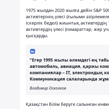
1975 жылдан 2020 жылға дейін S&P 5
активтерінің үлесі (ғылыми әзірлемел
іскерлік бедел) жиынтық активтердің 
активтердің үлесі (ғимараттар, жер уч
қысқарды.
"Егер 1995 жылы әлемдегі ең таб
автомобиль, авиация, қаржы ком
компаниялар – IT, электрондық к
Коммуникация салаларында жұмыс
Владимир Осколков
Қазақстан білім беруге салынған инв