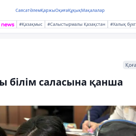
Саясат
Әлем
Қаржы
Оқиға
Құқық
Мақалалар
#Қазақмыс
#Салыстырмалы Қазақстан
#Халық бухг
Қоғ
ы білім саласына қанша