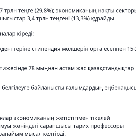
,7 трлн теңге (29,8%); экономиканың нақты секто
 шығыстар 3,4 трлн теңгені (13,3%) құрайды.
алар кіреді:
уденттеріне стипендия мөлшерін орта есеппен 15-
тижесінде 78 мыңнан астам жас қазақстандықтар
 белгілеуге байланысты ғалымдардың еңбекақыс
ялар экономиканың жетістігімен тікелей
амуы жөніндегі сарапшысы тарих профессоры
рапайым мысал келтірді.