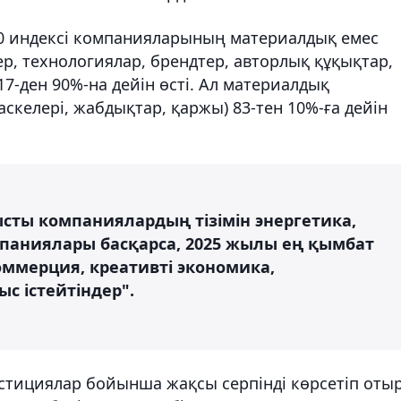
00 индексі компанияларының материалдық емес
ер, технологиялар, брендтер, авторлық құқықтар,
17-ден 90%-на дейін өсті. Ал материалдық
аскелері, жабдықтар, қаржы) 83-тен 10%-ға дейін
ысты компаниялардың тізімін энергетика,
паниялары басқарса, 2025 жылы ең қымбат
оммерция, креативті экономика,
 істейтіндер".
естициялар бойынша жақсы серпінді көрсетіп отыр