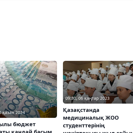
09:30, 06 қаңтар 2023
Қазақстанда
0 қазан 2024
медициналық ЖОО
жылы бюджет
студенттерінің
аты қандай басым
шәкіртақысы жыл сайы