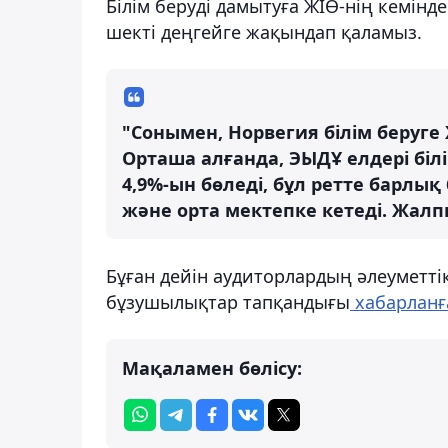
Білім беруді дамытуға ЖІӨ-нің кемін
шекті деңгейге жақындап қаламыз.
"Сонымен, Норвегия білім беруге
Орташа алғанда, ЭЫДҰ елдері біл
4,9%-ын бөледі, бұл ретте барлы
және орта мектепке кетеді. Жалп
Бұған дейін аудиторлардың әлеуметт
бұзушылықтар тапқандығы
хабарланғ
Мақаламен бөлісу: