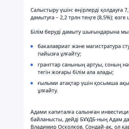
Салыстыру үшін: өңірлерді қолдауға 7
дамытуға – 2,2 трлн теңге (8,5%); өзге
Білім беруді дамыту шығындарына мын
бакалавриат және магистратура ст
пайызға ұлғайту;
гранттар санының артуы, соның нә
тегін жоғары білім ала алады;
ғылыми атақтар үшін қосымша ақы
ұлғайту.
Адами капиталға салынған инвестици
байланысты, дейді БҰҰДБ-ның Адам д
Владимир Осколков. Сондай-ақ, ол қа