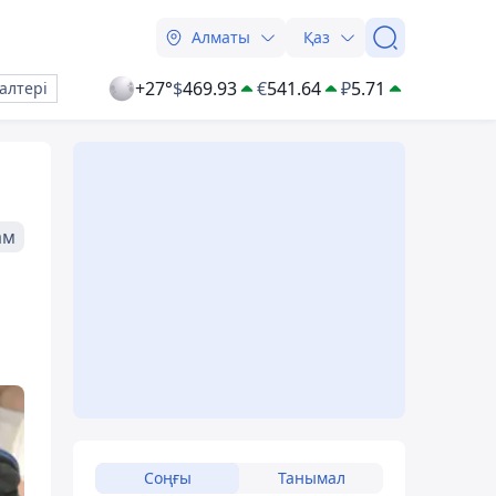
Алматы
Қаз
+27°
$
469.93
€
541.64
₽
5.71
алтері
ам
Соңғы
Танымал