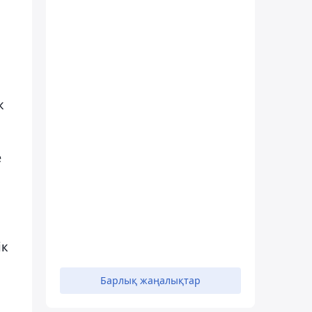
к
е
ік
Барлық жаңалықтар