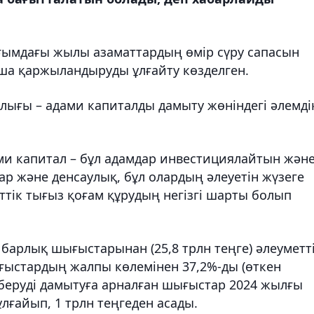
ағымдағы жылы азаматтардың өмір сүру сапасын
ша қаржыландыруды ұлғайту көзделген.
лығы – адами капиталды дамыту жөніндегі әлемді
ми капитал – бұл адамдар инвестициялайтын жән
ар және денсаулық, бұл олардың әлеуетін жүзеге
ттік тығыз қоғам құрудың негізгі шарты болып
барлық шығыстарынан (25,8 трлн теңге) әлеуметт
шығыстардың жалпы көлемінен 37,2%-ды (өткен
м беруді дамытуға арналған шығыстар 2024 жылғы
ұлғайып, 1 трлн теңгеден асады.