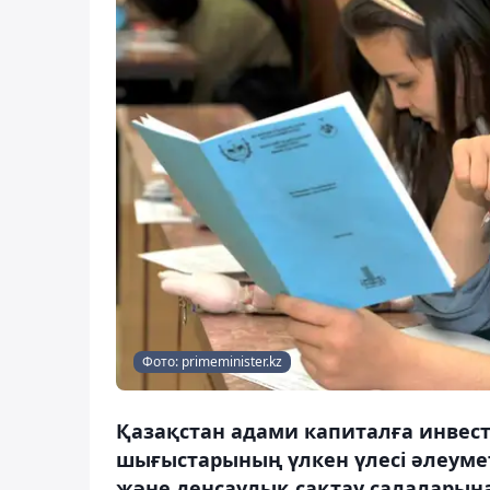
Фото: primeminister.kz
Қазақстан адами капиталға инвес
шығыстарының үлкен үлесі әлеумет
және денсаулық сақтау салаларын