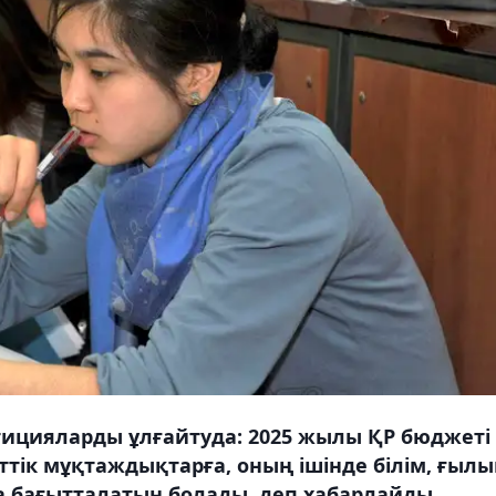
тицияларды ұлғайтуда: 2025 жылы ҚР бюджеті
тік мұқтаждықтарға, оның ішінде білім, ғыл
а бағытталатын болады, деп хабарлайды