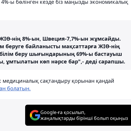
де 4%-ы бөлінген кезде біз маңызды экономикалық
 ЖІӨ-нің 8%-ын, Швеция-7,7%-ын жұмсайды.
ім беруге байланысты мақсаттарға ЖІӨ-нің
қ білім беру шығындарының 69%-ы бастауыш
ы, ұмтылатын көп нәрсе бар",- деді сарапшы.
ік медициналық сақтандыру қорынан қандай
ан болатын.
Google-ға қосылып,
жаңалықтарды бірінші болып оқыңыз