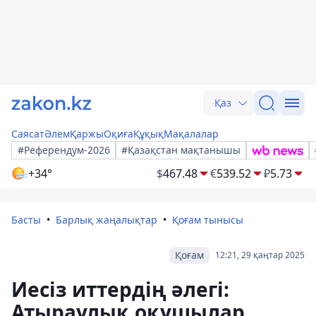
Қаз
Саясат
Әлем
Қаржы
Оқиға
Құқық
Мақалалар
#Референдум-2026
#Қазақстан мақтанышы
+34°
$
467.48
€
539.52
₽
5.73
Басты
Барлық жаңалықтар
Қоғам тынысы
Қоғам
12:21, 29 қаңтар 2025
Иесіз иттердің әлегі:
Атыраулық оқушылар