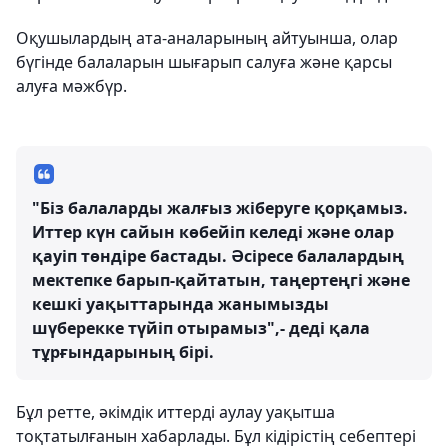
Оқушылардың ата-аналарының айтуынша, олар
бүгінде балаларын шығарып салуға және қарсы
алуға мәжбүр.
"Біз балаларды жалғыз жіберуге қорқамыз.
Иттер күн сайын көбейіп келеді және олар
қауіп төндіре бастады. Әсіресе балалардың
мектепке барып-қайтатын, таңертеңгі және
кешкі уақыттарында жанымызды
шүберекке түйіп отырамыз",- деді қала
тұрғындарының бірі.
Бұл ретте, әкімдік иттерді аулау уақытша
тоқтатылғанын хабарлады. Бұл кідірістің себептері