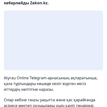
хабарлайды Zakon.kz.
Atyrau Online Telegram-арнасының ақпаратынша,
қала тұрғындары көшеде кезіп жүрген иесіз
иттердің көптігіне наразы.
Олар көбіне таңғы уақытта және қас қарайғанда
әсіресе мектеп оқушылары үшін қауіп төндіреді.