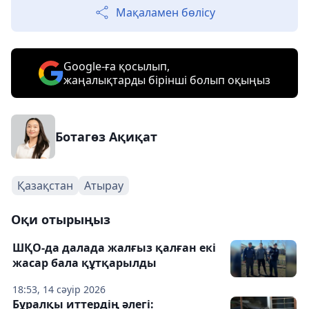
Мақаламен бөлісу
Google-ға қосылып,
жаңалықтарды бірінші болып оқыңыз
Ботагөз Ақиқат
Қазақстан
Атырау
Оқи отырыңыз
ШҚО-да далада жалғыз қалған екі
жасар бала құтқарылды
18:53, 14 сәуір 2026
Бұралқы иттердің әлегі: