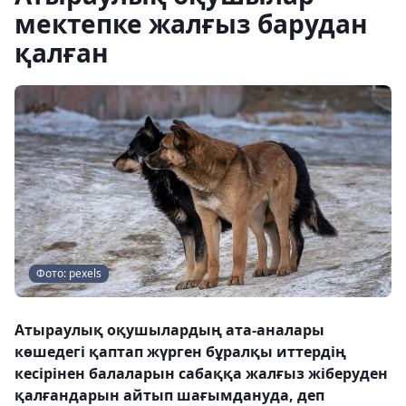
мектепке жалғыз барудан
қалған
Фото: pexels
Атыраулық оқушылардың ата-аналары
көшедегі қаптап жүрген бұралқы иттердің
кесірінен балаларын сабаққа жалғыз жіберуден
қалғандарын айтып шағымдануда, деп