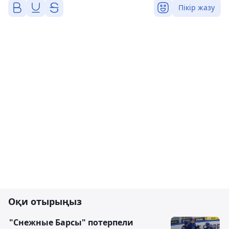
Пікір жазу
Оқи отырыңыз
"Снежные Барсы" потерпели