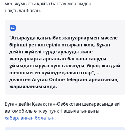
мен жұмысты қайта бастау мерзімдері
нақтыланбаған.
"Атырауда қаңғыбас жануарлармен мәселе
бірінші рет көтеріліп отырған жоқ. Бұған
дейін жүйелі түрде аулауды және
жануарларға арналған баспана салуды
ұйымдастыруға күш салынды, бірақ жағдай
шешілмеген күйінде қалып отыр", –
делінген Atyrau Online Telegram-арнасының
жарияланымында.
Бұған дейін Қазақстан-Өзбекстан шекарасында екі
автомобиль өткізу пункті ашылатындығы
хабарланған болатын.