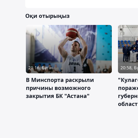
Оқи отырыңыз
21:16, Бүгін
20:58, Б
В Минспорта раскрыли
"Кулаг
причины возможного
пораж
закрытия БК "Астана"
губерн
облас