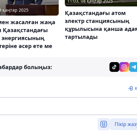
11:03, 08 қаңтар 2025
29 қаңтар 2025
Қазақстандағы атом
электр станциясының
мен жасалған жаңа
құрылысына қанша ада
м Қазақстандағы
тартылады
р энергиясының
еріне әсер ете ме
абардар болыңыз:
Пікір жаз