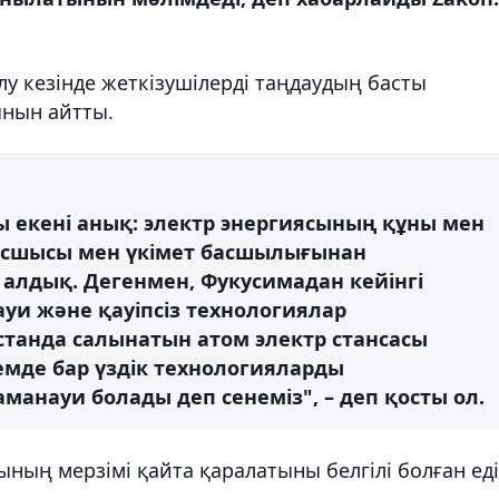
лу кезінде жеткізушілерді таңдаудың басты
ынын айтты.
 екені анық: электр энергиясының құны мен
басшысы мен үкімет басшылығынан
алдық. Дегенмен, Фукусимадан кейінгі
ауи және қауіпсіз технологиялар
станда салынатын атом электр стансасы
емде бар үздік технологияларды
манауи болады деп сенеміз", – деп қосты ол.
ның мерзімі қайта қаралатыны белгілі болған еді