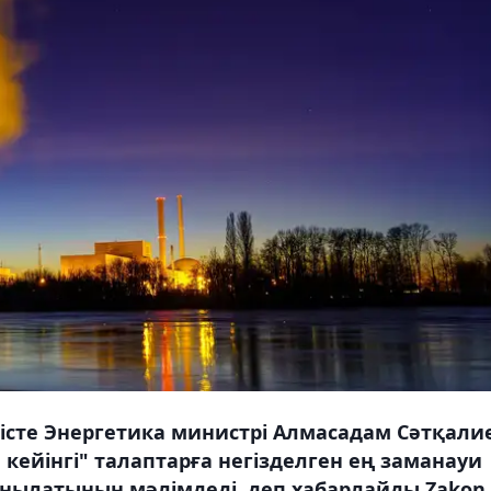
істе Энергетика министрі Алмасадам Сәтқали
 кейінгі" талаптарға негізделген ең заманауи
анылатынын мәлімдеді, деп хабарлайды Zakon.