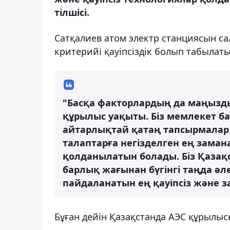
тілшісі.
Сатқалиев атом электр станциясын са
критерийі қауіпсіздік болып табылат
"Басқа факторлардың да маңызды
құрылыс уақыты. Біз мемлекет 
айтарлықтай қатаң тапсырмалар 
талаптарға негізделген ең заман
қолданылатын болады. Біз Қазақ
барлық жағынан бүгінгі таңда әл
пайдаланатын ең қауіпсіз және за
Бұған дейін Қазақстанда АЭС құрылысы