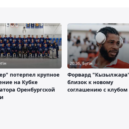
үгін
20:36, Бүгін
ер" потерпел крупное
Форвард "Кызылжара"
ение на Кубке
близок к новому
атора Оренбургской
соглашению с клубом
ти