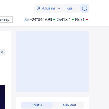
Алматы
Қаз
+24°
$
469.93
€
541.64
₽
5.71
алтері
ам
Соңғы
Танымал