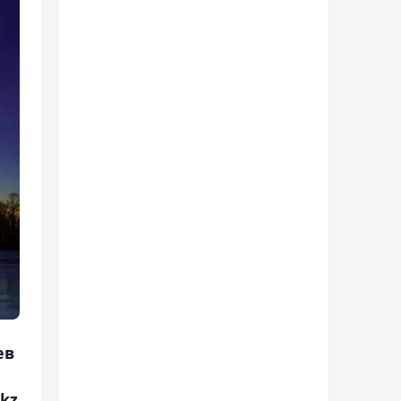
ев
kz