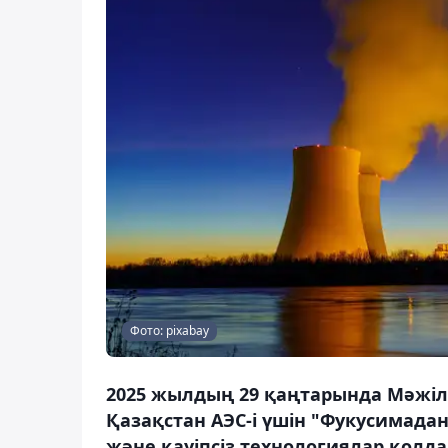
Фото: pixabay
2025 жылдың 29 қаңтарында Мәжіл
Қазақстан АЭС-і үшін "Фукусимадан
және қауіпсіз технологиялар қолд