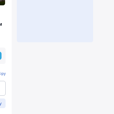
м
Кіру
у