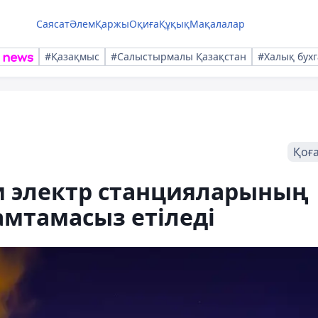
Саясат
Әлем
Қаржы
Оқиға
Құқық
Мақалалар
#Қазақмыс
#Салыстырмалы Қазақстан
#Халық бухг
Қоғ
м электр станцияларының
қамтамасыз етіледі