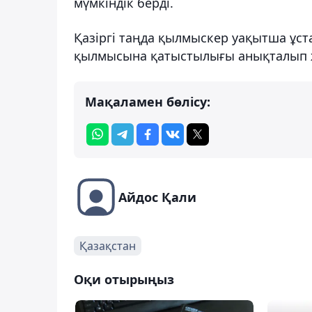
мүмкіндік берді.
Қазіргі таңда қылмыскер уақытша ұст
қылмысына қатыстылығы анықталып 
Мақаламен бөлісу:
Айдос Қали
Қазақстан
Оқи отырыңыз