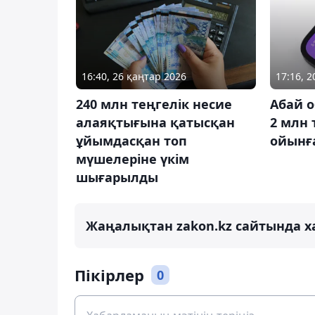
16:40, 26 қаңтар 2026
17:16, 
240 млн теңгелік несие
Абай 
алаяқтығына қатысқан
2 млн 
ұйымдасқан топ
ойынғ
мүшелеріне үкім
шығарылды
Жаңалықтан zakon.kz сайтында х
Пікірлер
0