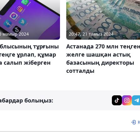
20 мамыр 2024
20:47, 21 тамыз 2024
облысының тұрғыны
Астанада 270 млн теңген
теңге ұрлап, құмар
желге шашқан астық
а салып жіберген
базасының директоры
сотталды
абардар болыңыз: