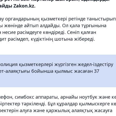
айды Zakon.kz.
рғау органдарының қызметкері ретінде таныстырып
ны жөнінде айтып алдайды. Ол қала тұрғынына
 несие рәсімдеуге көндіреді. Сеніп қалған
ит рәсімдеп, күдіктінің шотына жібереді.
лиция қызметкерлері жүргізген жедел-іздестіру
ет-алаяқтығы бойынша қылмыс жасаған 37
 телефон, симбокс аппараты, арнайы ноутбук және к
біртектер тәркіленді. Бұл құралдар қылмыскерге к
ректерін алуға және қаржылық алаяқтық жасауға