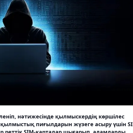
еніп, нәтижесінде қылмыскердің көршілес
е қылмыстық пиғылдарын жүзеге асыру үшін S
р реттік SIM-карталар шығарып, адамдарды