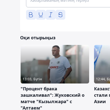
Оқи отырыңыз
13:03, Бүгін
12:44, Б
"Процент брака
Казахс
зашкаливал": Жуковский о
стали 
матче "Кызылжара" с
Азии
"Алтаем"