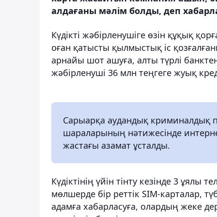
алдағаны мәлім болды, деп хабарл
Күдікті жәбірленушіге өзін құқық қо
оған қатысты қылмыстық іс қозғалға
арнайы шот ашуға, алты түрлі банктен
жәбірленуші 36 млн теңгеге жуық кред
Сарыарқа аудандық криминалдық по
шараларының нәтижесінде интерн
жастағы азамат ұсталды.
Күдіктінің үйін тінту кезінде 3 ұялы
мөлшерде бір реттік SIM-карталар, тү
адамға хабарласуға, олардың жеке де