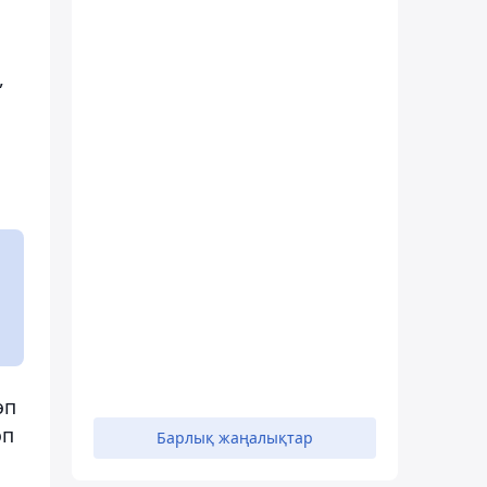
,
өп
өп
Барлық жаңалықтар