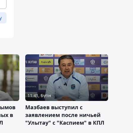
у
11:41, Бүгін
тымов
Мазбаев выступил с
ных в
заявлением после ничьей
Л
"Улытау" с "Каспием" в КПЛ