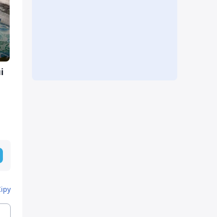
і
Кіру