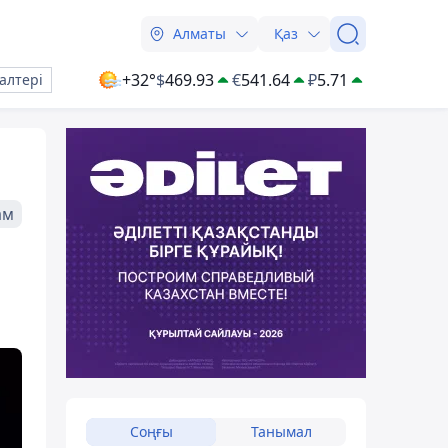
Алматы
Қаз
+32°
$
469.93
€
541.64
₽
5.71
алтері
ам
Соңғы
Танымал