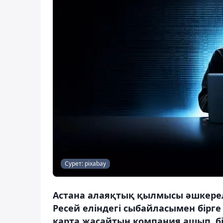
Сурет: pixabay
Астана алаяқтық қылмысы әшкерел
Ресей еліндегі сыбайласымен бірг
карта жасайтын компания ашып, бі