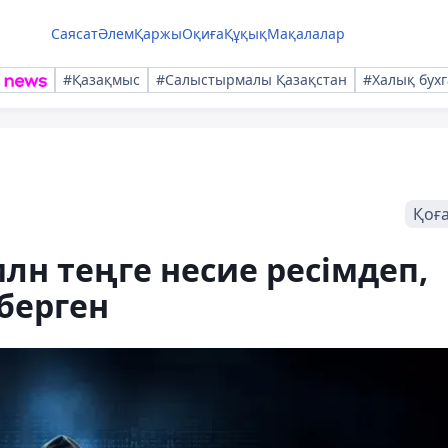
Саясат
Әлем
Қаржы
Оқиға
Құқық
Мақалалар
#Қазақмыс
#Салыстырмалы Қазақстан
#Халық бухг
Қоғ
лн теңге несие ресімдеп,
берген