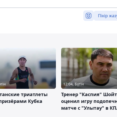
Пікір жаз
үгін
12:04, Бүгін
танские триатлеты
Тренер "Каспия" Шой
призёрами Кубка
оценил игру подопеч
матче с "Улытау" в КП