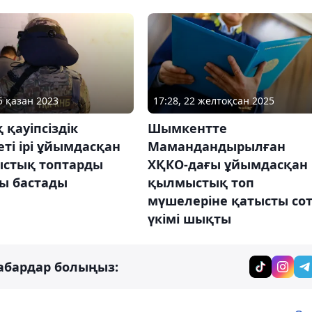
5 қазан 2023
17:28, 22 желтоқсан 2025
 қауіпсіздік
Шымкентте
ті ірі ұйымдасқан
Мамандандырылған
стық топтарды
ХҚКО-дағы ұйымдасқан
ды бастады
қылмыстық топ
мүшелеріне қатысты со
үкімі шықты
абардар болыңыз: