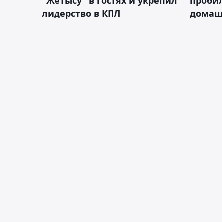
"Жетысу" в гостях и укрепил
пробил
лидерство в КПЛ
домаш