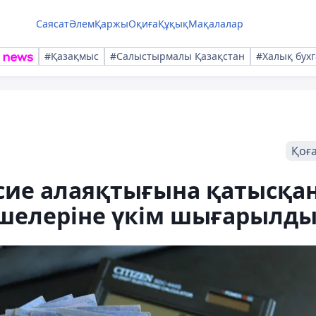
Саясат
Әлем
Қаржы
Оқиға
Құқық
Мақалалар
#Қазақмыс
#Салыстырмалы Қазақстан
#Халық бухг
Қоғ
есие алаяқтығына қатысқа
шелеріне үкім шығарылд