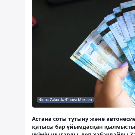
Фото: Zakon.kz/Павел Михеев
Астана соты тұтыну және автонеси
қатысы бар ұйымдасқан қылмыстық
үкімін шығарды, деп хабарлайды Za