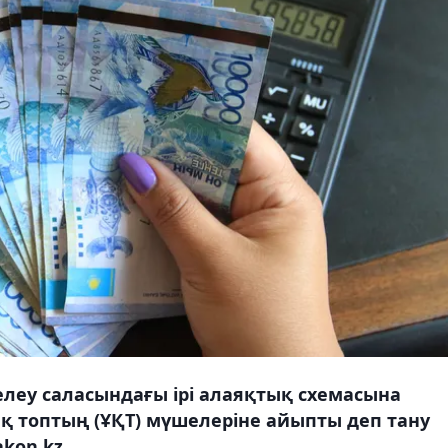
елеу саласындағы ірі алаяқтық схемасына
 топтың (ҰҚТ) мүшелеріне айыпты деп тану
kon.kz.