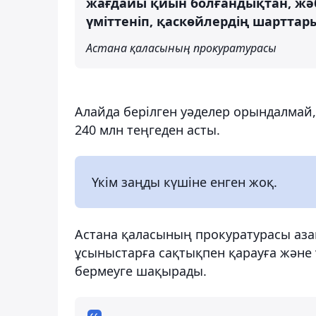
жағдайы қиын болғандықтан, жәб
үміттеніп, қаскөйлердің шарттар
Астана қаласының прокуратурасы
Алайда берілген уәделер орындалмай
240 млн теңгеден асты.
Үкім заңды күшіне енген жоқ.
Астана қаласының прокуратурасы аза
ұсыныстарға сақтықпен қарауға және 
бермеуге шақырады.