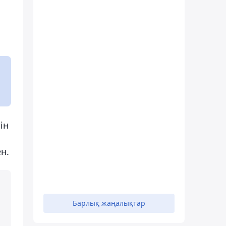
ін
н.
Барлық жаңалықтар