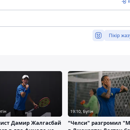
Пікір жаз
үгін
19:10, Бүгін
сист Дамир Жалгасбай
"Челси" разгромил "