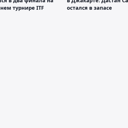
ся в два финала на
в Джакарте: Дастан С
нем турнире ITF
остался в запасе