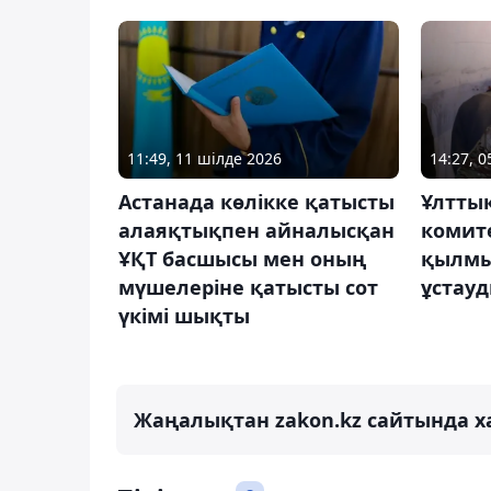
11:49, 11 шілде 2026
14:27, 0
Астанада көлікке қатысты
Ұлттық
алаяқтықпен айналысқан
комите
ҰҚТ басшысы мен оның
қылмы
мүшелеріне қатысты сот
ұстау
үкімі шықты
Жаңалықтан zakon.kz сайтында х