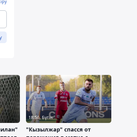
Кіру
у
18:56, Бүгін
Милан"
"Кызылжар" спасся от