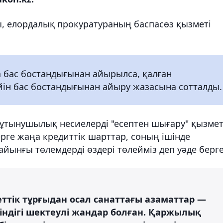
лы, елордалық прокуратураның баспасөз қызметі
бас бостандығынан айырылса, қалған
ін бас бостандығынан айыру жазасына сотталды.
тұтынушылық несиелерді "есептен шығару" қызмет
рге жаңа кредиттік шарттар, соның ішінде
айынғы төлемдерді өздері төлейміз деп уәде берге
ттік тұрғыдан осал санаттағы азаматтар —
індігі шектеулі жандар болған. Қаржылық