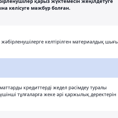
ірленушілер қарыз жүктемесін жеңілдетуге
ына келісуге мәжбүр болған.
, жәбірленушілерге келтірілген материалдық шығ
маттарды кредиттерді жедел рәсімдеу туралы
үшінші тұлғаларға жеке әрі қаржылық деректерін