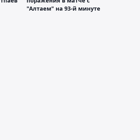
атпаев
поражения в матче с
"Алтаем" на 93-й минуте