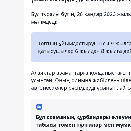
Бұл туралы бүгін, 26 қаңтар 2026 жы
мәлімдеді:
Топтың ұйымдастырушысы 9 жылға 
қатысушылар 6 жылдан 8 жылға дей
Алаяқтар азаматтарға қолданыстағы 
ұсынған. Оның орнына жәбірленушіле
автонесиелер рәсімдеуді ұсынып, ай с
Бұл схеманың құрбандары әлеуме
табысы төмен тұлғалар мен мүмк