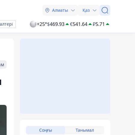
Алматы
Қаз
+25°
$
469.93
€
541.64
₽
5.71
алтері
ам
н
ы
Соңғы
Танымал