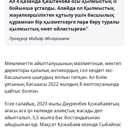
Ал 4 қазанда Қаштанова осы қылмыстық іс
бойынша ұсталды. Алайда ол Қылмыстық
жауапкершіліктен құтылу үшін басшылық
құрамнан бір қызметкерге пара беру туралы
қылмыстық ниет ойластырған"
Прокурор Мадияр Әбілқасымов
Мемлекеттік айыпталушының мәліметінше, мектеп
директоры қалалық антикордың сол кездегі экс-
басшысына шығудың жолын тапқан. Ал білім
ұясының басшысы 2022 жылдың 8 желтоқсанында
қайтыс болған.
Еске салайық, 2023 жылы Дәуренбек Қожабаевтың
ағасы аса ірі көлемде алаяқтық жасады деп
айыпталып, 5,5 жылға бас бостандығынан
айырылған еді. Мақсат Қожабаев кезінде Сыбайлас