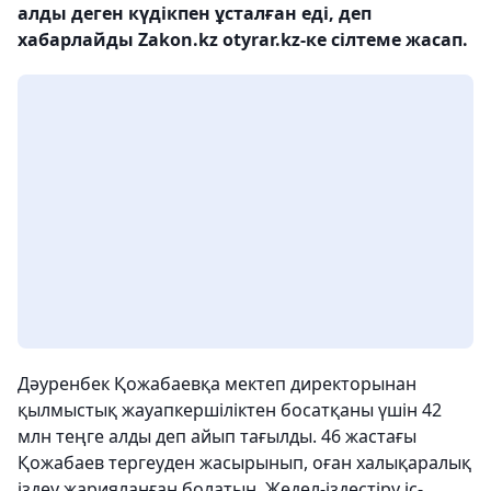
алды деген күдікпен ұсталған еді, деп
хабарлайды Zakon.kz otyrar.kz-ке сілтеме жасап.
Дәуренбек Қожабаевқа мектеп директорынан
қылмыстық жауапкершіліктен босатқаны үшін 42
млн теңге алды деп айып тағылды. 46 жастағы
Қожабаев тергеуден жасырынып, оған халықаралық
іздеу жарияланған болатын. Жедел-іздестіру іс-