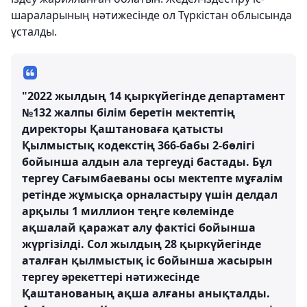
шараларының нәтижесінде ол Түркістан облысында
ұсталды.
"2022 жылдың 14 қыркүйегінде департамент
№132 жалпы білім беретін мектептің
директоры Қаштановаға қатысты
Қылмыстық кодекстің 366-бабы 2-бөлігі
бойынша алдын ала тергеуді бастады. Бұл
тергеу Сағымбаеваны осы мектепте мұғалім
ретінде жұмысқа орналастыру үшін делдал
арқылы 1 миллион теңге көлемінде
ақшалай қаражат алу фактісі бойынша
жүргізілді. Сол жылдың 28 қыркүйегінде
аталған қылмыстық іс бойынша жасырын
тергеу әрекеттері нәтижесінде
Қаштанованың ақша алғаны анықталды.