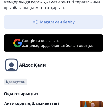
жемқорлыққа қарсы қызмет агенттігі төрағасының
орынбасары қызметін атқарған.
Мақаламен бөлісу
Google-ға қосылып,
жаңалықтарды бірінші болып оқыңыз
Айдос Қали
Қазақстан
Оқи отырыңыз
Антикордың Шымкенттегі