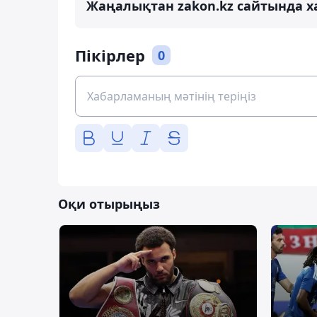
Жаңалықтан zakon.kz сайтында х
Пікірлер
0
Оқи отырыңыз