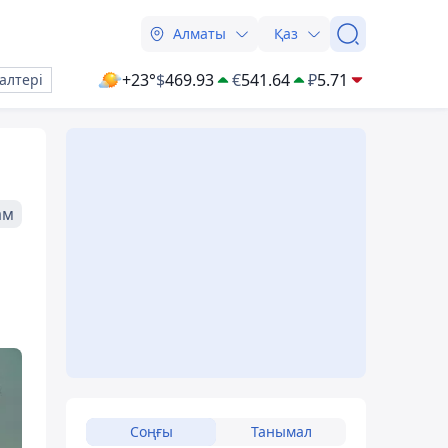
Алматы
Қаз
+23°
$
469.93
€
541.64
₽
5.71
алтері
ам
Соңғы
Танымал