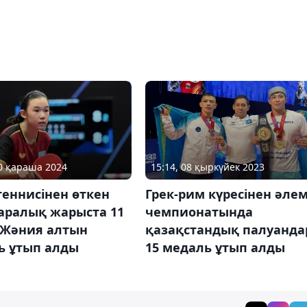
10 қараша 2024
15:14, 08 қыркүйек 2023
теннисінен өткен
Грек-рим күресінен әле
аралық жарыста 11
чемпионатында
 Жәния алтын
қазақстандық палуанда
ь ұтып алды
15 медаль ұтып алды