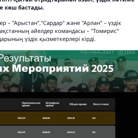
е көш бастады.
 – "Арыстан","Сардар" және "Арлан" – үздік
зақстанның әйелдер командасы – "Томирис"
арының үздік қызметкерлері кірді.