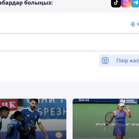
абардар болыңыз:
Пікір жаз