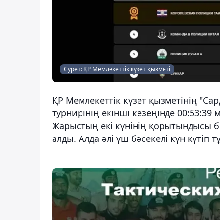
Сурет: ҚР Мемлекеттік күзет қызметі
ҚР Мемлекеттік күзет қызметінің "Са
турнирінің екінші кезеңінде 00:53:39
Жарыстың екі күнінің қорытындысы б
алды. Алда әлі үш бәсекелі күн күтіп тұ