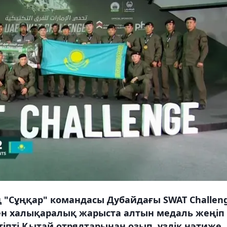
ің "Сұңқар" командасы Дубайдағы SWAT Challen
ен халықаралық жарыста алтын медаль жеңіп
іпті Қытай отрядтарынан озып, үздік нәтиже