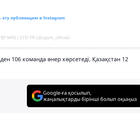
 эту публикацию в Instagram
ҚР МКҚ | СГО РК (@sgork_official)
ден 106 команда өнер көрсетеді, Қазақстан 12
Google-ға қосылып,
жаңалықтарды бірінші болып оқыңыз