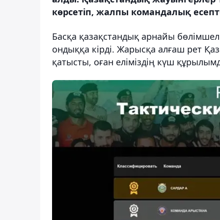
көрсетіп, жалпы командалық есепт
Басқа қазақстандық арнайы бөлімшелер
ондыққа кірді. Жарысқа алғаш рет Қа
қатысты, оған еліміздің күш құрылымд