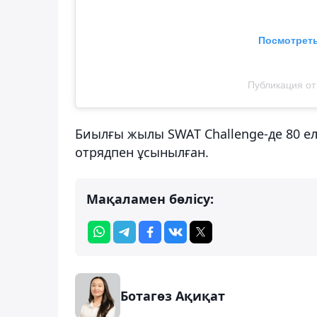
Посмотреть
Публикация от 
Биылғы жылы SWAT Challenge-де 80 ел
отрядпен ұсынылған.
Мақаламен бөлісу:
Ботагөз Ақиқат