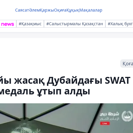
Саясат
Әлем
Қаржы
Оқиға
Құқық
Мақалалар
#Қазақмыс
#Салыстырмалы Қазақстан
#Халық бухг
Қоғ
йы жасақ Дубайдағы SWAT
 медаль ұтып алды