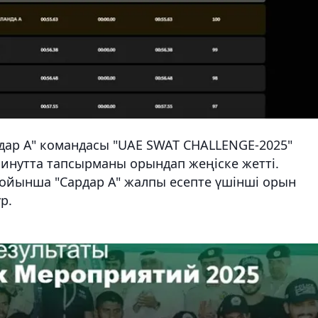
рдар А" командасы "UAE SWAT CHALLENGE-2025"
 минутта тапсырманы орындап жеңіске жетті.
ойынша "Сардар А" жалпы есепте үшінші орын
р.