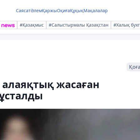
Саясат
Әлем
Қаржы
Оқиға
Құқық
Мақалалар
#Қазақмыс
#Салыстырмалы Қазақстан
#Халық бухг
Қоғ
 алаяқтық жасаған
 ұсталды