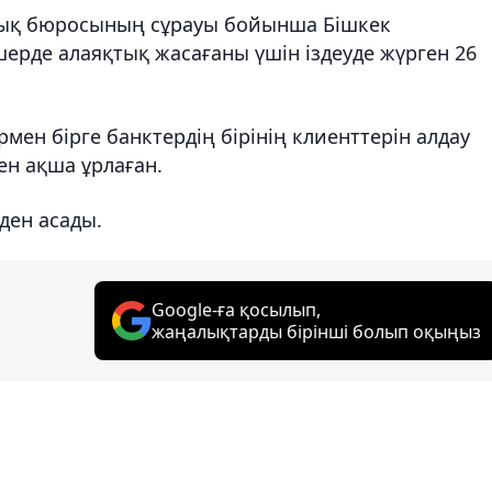
алық бюросының сұрауы бойынша Бішкек
ерде алаяқтық жасағаны үшін іздеуде жүрген 26
мен бірге банктердің бірінің клиенттерін алдау
н ақша ұрлаған.
ден асады.
Google-ға қосылып,
жаңалықтарды бірінші болып оқыңыз