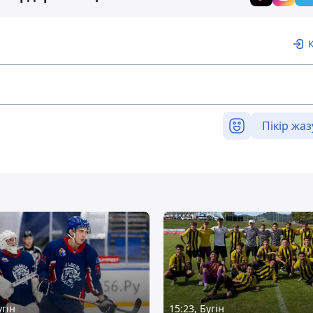
Пікір жаз
үгін
15:23, Бүгін