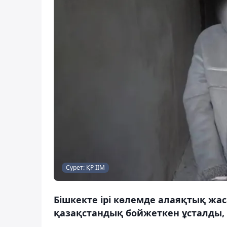
Сурет: ҚР ІІМ
Бішкекте ірі көлемде алаяқтық жас
қазақстандық бойжеткен ұсталды, 