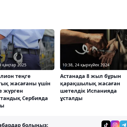
09 қаңтар 2025
10:38, 24 қыркүйек 2024
ллион теңге
Астанада 8 жыл бұрын
тық жасағаны үшін
қарақшылық жасаған
е жүрген
шетелдік Испанияда
стандық Сербияда
ұсталды
ды
абардар болыңыз: