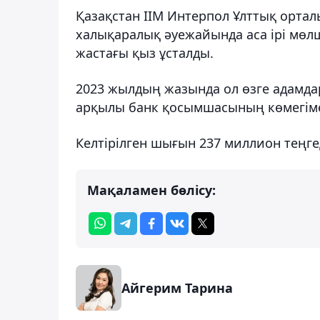
Қазақстан ІІМ Интерпол Ұлттық орт
халықаралық әуежайында аса ірі мөлш
жастағы қыз ұсталды.
2023 жылдың жазында ол өзге адамдар
арқылы банк қосымшасының көмегіме
Келтірілген шығын 237 миллион теңге
Мақаламен бөлісу:
Айгерим Тарина