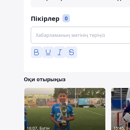
Пікірлер
0
Оқи отырыңыз
16:07, Бүгін
15:45, Б