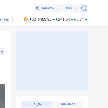
Алматы
Қаз
+32°
$
469.93
€
541.64
₽
5.71
алтері
ам
Соңғы
Танымал