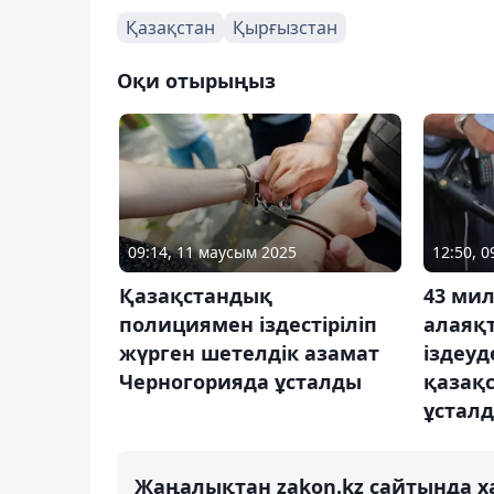
Қазақстан
Қырғызстан
Оқи отырыңыз
09:14, 11 маусым 2025
12:50, 
Қазақстандық
43 ми
полициямен іздестіріліп
алаяқ
жүрген шетелдік азамат
іздеуд
Черногорияда ұсталды
қазақ
ұстал
Жаңалықтан zakon.kz сайтында х