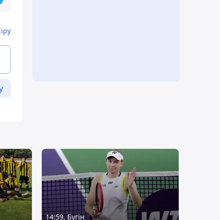
Кіру
у
14:59, Бүгін