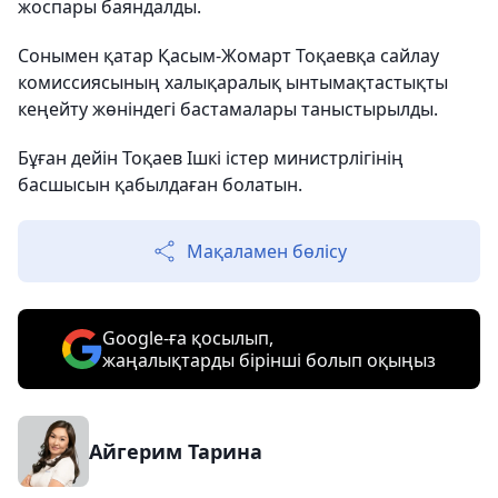
жоспары баяндалды.
Сонымен қатар Қасым-Жомарт Тоқаевқа сайлау
комиссиясының халықаралық ынтымақтастықты
кеңейту жөніндегі бастамалары таныстырылды.
Бұған дейін Тоқаев Ішкі істер министрлігінің
басшысын қабылдаған болатын.
Мақаламен бөлісу
Google-ға қосылып,
жаңалықтарды бірінші болып оқыңыз
Айгерим Тарина