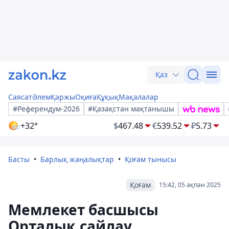
Қаз
Саясат
Әлем
Қаржы
Оқиға
Құқық
Мақалалар
#Референдум-2026
#Қазақстан мақтанышы
+32°
$
467.48
€
539.52
₽
5.73
Басты
Барлық жаңалықтар
Қоғам тынысы
Қоғам
15:42, 05 ақпан 2025
Мемлекет басшысы
Орталық сайлау