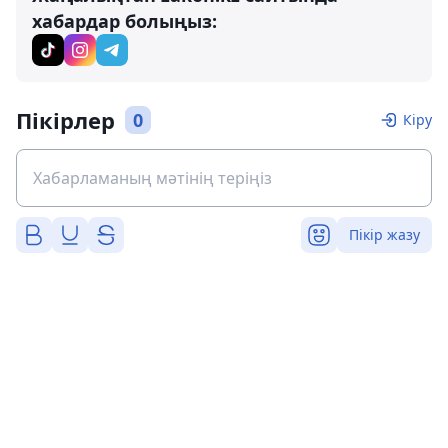
хабардар болыңыз:
Пікірлер
0
Кіру
Пікір жазу