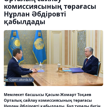
комиссиясының төрағасы
Нұрлан Әбдіровті
қабылдады
Сурет: akorda.kz
Мемлекет басшысы Қасым-Жомарт Тоқаев
Орталық сайлау комиссиясының төрағасы
Нұрлан Әбдіровті қабылдады. Бұл туралы бүгін,