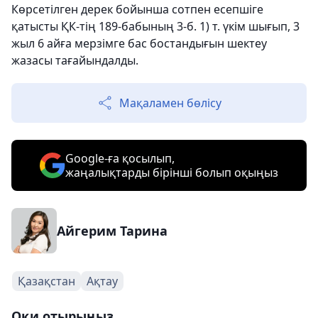
Көрсетілген дерек бойынша сотпен есепшіге
қатысты ҚК-тің 189-бабының 3-б. 1) т. үкім шығып, 3
жыл 6 айға мерзімге бас бостандығын шектеу
жазасы тағайындалды.
Мақаламен бөлісу
Google-ға қосылып,
жаңалықтарды бірінші болып оқыңыз
Айгерим Тарина
Қазақстан
Ақтау
Оқи отырыңыз