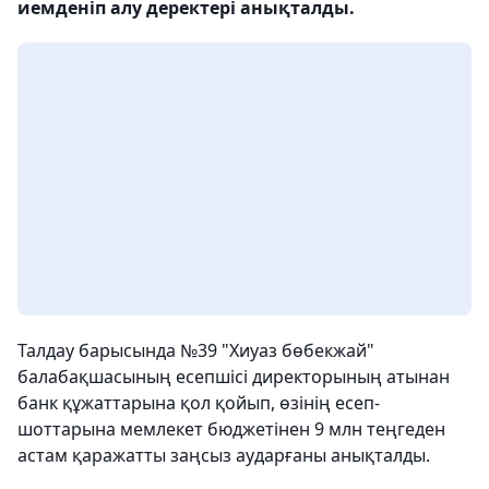
иемденiп алу деректері анықталды.
Талдау барысында №39 "Хиуаз бөбекжай"
балабақшасының есепшісі директорының атынан
банк құжаттарына қол қойып, өзінің есеп-
шоттарына мемлекет бюджетінен 9 млн теңгеден
астам қаражатты заңсыз аударғаны анықталды.