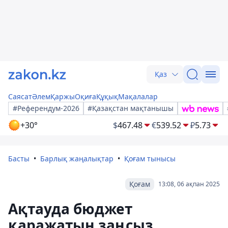
Қаз
Саясат
Әлем
Қаржы
Оқиға
Құқық
Мақалалар
#Референдум-2026
#Қазақстан мақтанышы
+30°
$
467.48
€
539.52
₽
5.73
Басты
Барлық жаңалықтар
Қоғам тынысы
Қоғам
13:08, 06 ақпан 2025
Ақтауда бюджет
қаражатын заңсыз