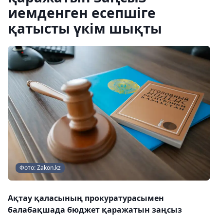
иемденген есепшіге
қатысты үкім шықты
Фото: Zakon.kz
Ақтау қаласының прокуратурасымен
балабақшада бюджет қаражатын заңсыз