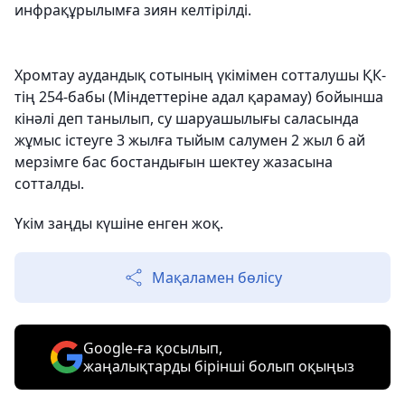
инфрақұрылымға зиян келтірілді.
Хромтау аудандық сотының үкімімен сотталушы ҚК-
тің 254-бабы (Мiндеттерiне адал қарамау) бойынша
кінәлі деп танылып, су шаруашылығы саласында
жұмыс істеуге 3 жылға тыйым салумен 2 жыл 6 ай
мерзімге бас бостандығын шектеу жазасына
сотталды.
Үкім заңды күшіне енген жоқ.
Мақаламен бөлісу
Google-ға қосылып,
жаңалықтарды бірінші болып оқыңыз