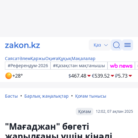
Қаз
Саясат
Әлем
Қаржы
Оқиға
Құқық
Мақалалар
#Референдум-2026
#Қазақстан мақтанышы
+28°
$
467.48
€
539.52
₽
5.73
Басты
Барлық жаңалықтар
Қоғам тынысы
Қоғам
12:02, 07 ақпан 2025
"Мағаджан" бөгеті
жарылғаны үшін кінәлі