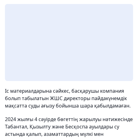
Іс материалдарына сәйкес, басқарушы компания
болып табылатын ЖШС директоры пайдакүнемдік
мақсатта суды ағызу бойынша шара қабылдамаған.
2024 жылғы 4 сәуірде бөгеттің жарылуы нәтижесінде
Табантал, Қызылту және Бесқоспа ауылдары су
астында қалып, азаматтардың мүлкі мен