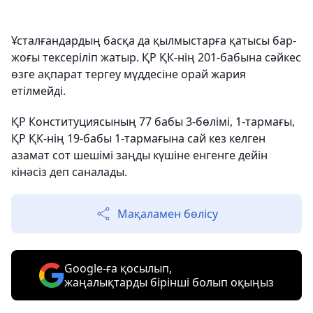
Ұсталғандардың басқа да қылмыстарға қатысы бар-
жоғы тексеріліп жатыр. ҚР ҚК-нің 201-бабына сәйкес
өзге ақпарат тергеу мүддесіне орай жария
етілмейді.
ҚР Конституциясының 77 бабы 3-бөлімі, 1-тармағы,
ҚР ҚК-нің 19-бабы 1-тармағына сай кез келген
азамат сот шешімі заңды күшіне енгенге дейін
кінәсіз деп саналады.
Мақаламен бөлісу
Google-ға қосылып,
жаңалықтарды бірінші болып оқыңыз