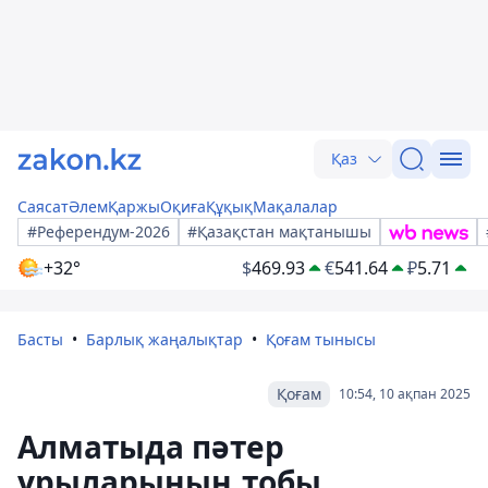
Қаз
Саясат
Әлем
Қаржы
Оқиға
Құқық
Мақалалар
#Референдум-2026
#Қазақстан мақтанышы
+32°
$
469.93
€
541.64
₽
5.71
Басты
Барлық жаңалықтар
Қоғам тынысы
Қоғам
10:54, 10 ақпан 2025
Алматыда пәтер
ұрыларының тобы