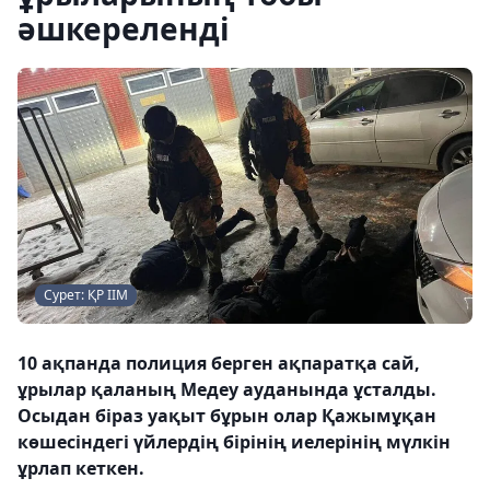
әшкереленді
Сурет: ҚР ІІМ
10 ақпанда полиция берген ақпаратқа сай,
ұрылар қаланың Медеу ауданында ұсталды.
Осыдан біраз уақыт бұрын олар Қажымұқан
көшесіндегі үйлердің бірінің иелерінің мүлкін
ұрлап кеткен.