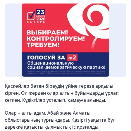
Қаскөйлер бөтен біреудің үйіне терезе арқылы
кірген. Ол жерден олар алтын бұйымдарды ұрлап
кеткен. Күдіктілер ұсталып, қамауға алынды.
Олар – алты адам, Абай және Алматы
облыстарының тұрғындары. Қазіргі уақытта бұл
дерекке қатысты қылмыстық іс қозғалды.