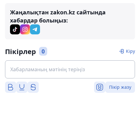
Жаңалықтан zakon.kz сайтында
хабардар болыңыз:
Пікірлер
0
Кіру
Пікір жазу