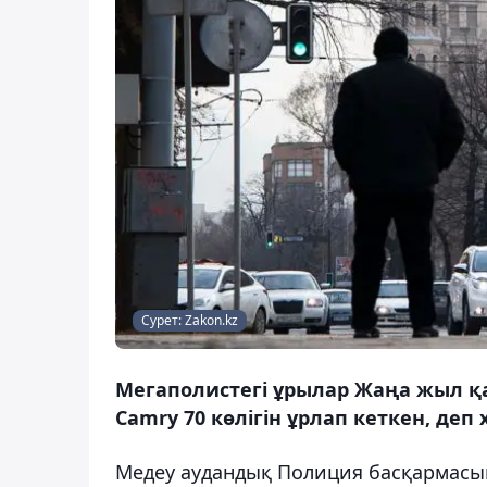
Сурет: Zakon.kz
Мегаполистегі ұрылар Жаңа жыл қ
Camry 70 көлігін ұрлап кеткен, деп
Медеу аудандық Полиция басқармасы