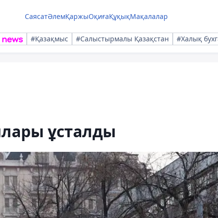
Саясат
Әлем
Қаржы
Оқиға
Құқық
Мақалалар
#Қазақмыс
#Салыстырмалы Қазақстан
#Халық бухг
ылары ұсталды