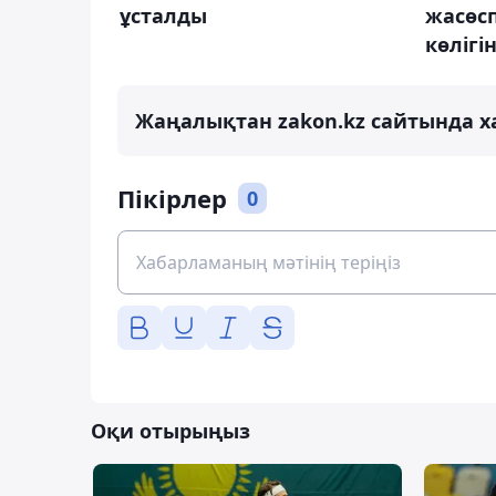
ұсталды
жасөс
көлігі
Жаңалықтан zakon.kz сайтында х
Пікірлер
0
Оқи отырыңыз