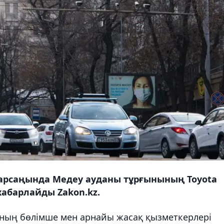
арсаңында Медеу ауданы тұрғынының Toyota
 хабарлайды Zakon.kz.
ның бөлімше мен арнайы жасақ қызметкерлері