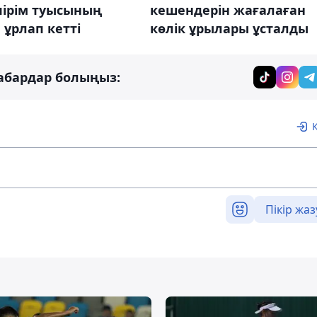
пірім туысының
кешендерін жағалаған
н ұрлап кетті
көлік ұрылары ұсталды
абардар болыңыз:
Пікір жаз