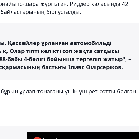
найы іс-шара жүргізген. Риддер қаласында 42
ыбайластарының бірі ұсталды.
лды. Қаскөйлер ұрланған автомобильді
 Олар тіпті көлікті сол жақта сатқысы
88-бабы 4-бөлігі бойынша тергеліп жатыр", –
сқармасының бастығы Ілияс Өмірсеріков.
ұрын ұрлап-тонағаны үшін үш рет сотты болған.