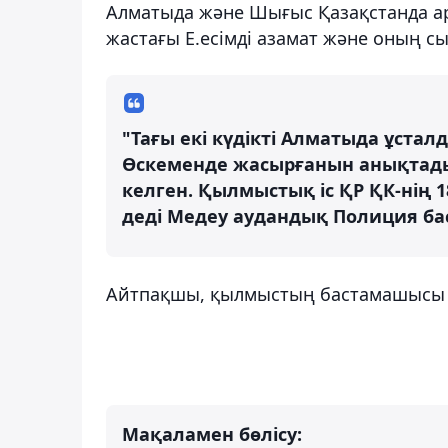
Алматыда және Шығыс Қазақстанда ар
жастағы Е.есімді азамат және оның с
"Тағы екі күдікті Алматыда ұста
Өскеменде жасырғанын анықтадық.
келген. Қылмыстық іс ҚР ҚК-нің 1
деді Медеу аудандық Полиция ба
Айтпақшы, қылмыстың бастамашысы б
Мақаламен бөлісу: