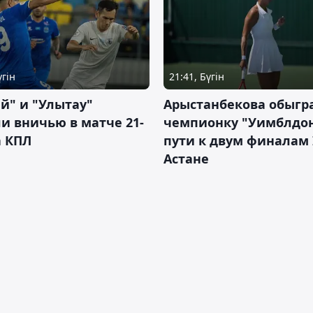
үгін
21:41, Бүгін
й" и "Улытау"
Арыстанбекова обыгр
и вничью в матче 21-
чемпионку "Уимблдон
а КПЛ
пути к двум финалам 
Астане