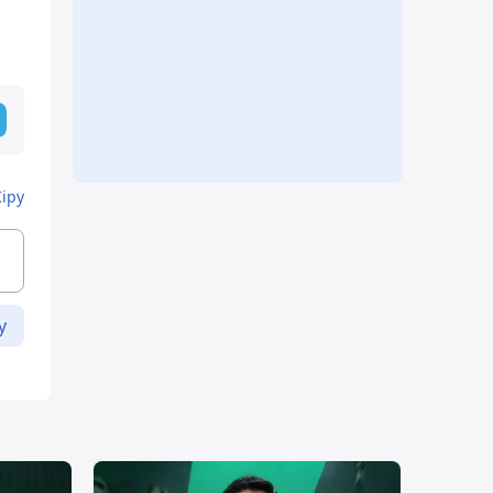
Кіру
у