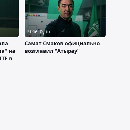
21:06, Бүгін
ала
Самат Смаков официально
а" на
возглавил "Атырау"
ITF в