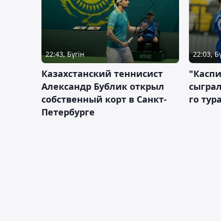
22:43, Бүгін
22:03, Б
Казахстанский теннисист
"Каспи
Александр Бублик открыл
сыграл
собственный корт в Санкт-
го тур
Петербурге