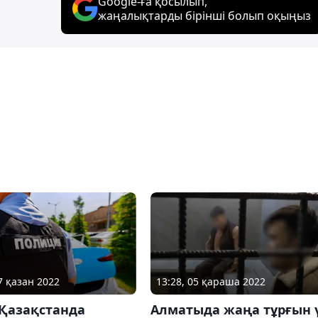
Google-ға қосылып,
жаңалықтарды бірінші болып оқыңыз
7 қазан 2022
13:28, 05 қараша 2022
 Қазақстанда
Алматыда жаңа тұрғын 