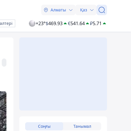
Алматы
Қаз
+23°
$
469.93
€
541.64
₽
5.71
алтері
Соңғы
Танымал