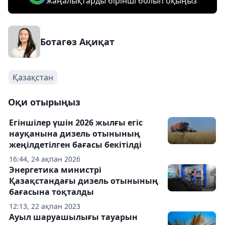
жаңалықтарды бірінші болып оқыңыз
Ботагөз Ақиқат
Қазақстан
Оқи отырыңыз
Егіншілер үшін 2026 жылғы егіс
науқанына дизель отынының
жеңілдетілген бағасы бекітілді
16:44, 24 ақпан 2026
Энергетика министрі
Қазақстандағы дизель отынының
бағасына тоқталды
12:13, 22 ақпан 2023
Ауыл шаруашылығы тауарын