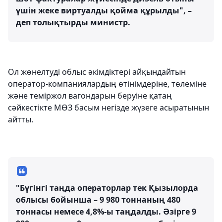
үшін жеке виртуалды қойма құрылды", –
деп толықтырды министр.
Ол жөнелтуді облыс әкімдіктері айқындайтын
оператор-компаниялардың өтінімдеріне, төлеміне
және теміржол вагондарын беруіне қатаң
сәйкестікте МӨЗ басым негізде жүзеге асыратынын
айтты.
"Бүгінгі таңда операторлар тек Қызылорда
облысы бойынша – 9 980 тоннаның 480
тоннасы немесе 4,8%-ы таңдалды. Әзірге 9