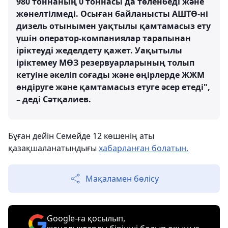
980 тоннаның 0 тоннасы да төленбеді және
жөнелтілмеді. Осыған байланысты АШТӨ-ні
дизель отынымен уақтылы қамтамасыз ету
үшін оператор-компаниялар тарапынан
іріктеуді жеделдету қажет. Уақытылы
іріктемеу МӨЗ резервуарларының толып
кетуіне әкеліп соғады және өңірлерде ЖЖМ
өндіруге және қамтамасыз етуге әсер етеді",
– деді Сәтқалиев.
Бұған дейін Семейде 12 көшенің аты
қазақшаланатындығы
хабарланған болатын.
Мақаламен бөлісу
Google-ға қосылып,