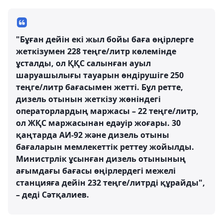
"Бұған дейін екі жыл бойы баға өңірлерге
жеткізумен 228 теңге/литр көлемінде
ұсталды, ол ҚҚС салынған ауыл
шаруашылығы тауарын өндірушіге 250
теңге/литр бағасымен жетті. Бұл ретте,
дизель отынын жеткізу жөніндегі
операторлардың маржасы – 22 теңге/литр,
ол ЖҚС маржасынан едәуір жоғары. 30
қаңтарда АИ-92 және дизель отыны
бағаларын мемлекеттік реттеу жойылды.
Министрлік ұсынған дизель отынының
ағымдағы бағасы өңірлердегі межелі
станцияға дейін 232 теңге/литрді құрайды",
– деді Сәтқалиев.