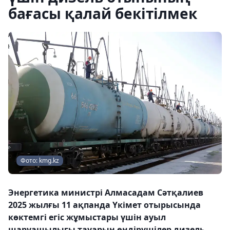
бағасы қалай бекітілмек
Фото: kmg.kz
Энергетика министрі Алмасадам Сәтқалиев
2025 жылғы 11 ақпанда Үкімет отырысында
көктемгі егіс жұмыстары үшін ауыл
шаруашылығы тауарын өндірушілер дизель