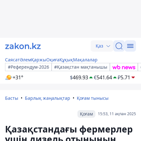
Қаз
Саясат
Әлем
Қаржы
Оқиға
Құқық
Мақалалар
#Референдум-2026
#Қазақстан мақтанышы
+31°
$
469.93
€
541.64
₽
5.71
Басты
Барлық жаңалықтар
Қоғам тынысы
Қоғам
15:53, 11 ақпан 2025
Қазақстандағы фермерлер
үшін дизель отынының