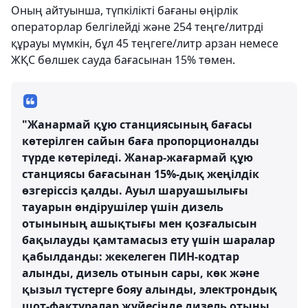
Оның айтуынша, түпкілікті бағаны өңірлік
операторлар белгілейді және 254 теңге/литрді
құрауы мүмкін, бұл 45 теңгеге/литр арзан немесе
ЖҚС бөлшек сауда бағасынан 15% төмен.
"Жанармай құю станциясының бағасы
көтерілген сайын баға пропорционалды
түрде көтеріледі. Жанар-жағармай құю
станциясы бағасынан 15%-дық жеңілдік
өзгеріссіз қалды. Ауыл шаруашылығы
тауарын өндірушілер үшін дизель
отынының ашықтығы мен қозғалысын
бақылауды қамтамасыз ету үшін шаралар
қабылданды: жекелеген ПИН-кодтар
алынды, дизель отынын сары, көк және
қызыл түстерге бояу алынды, электрондық
шот-фактуралар жүйесінде дизель отыны