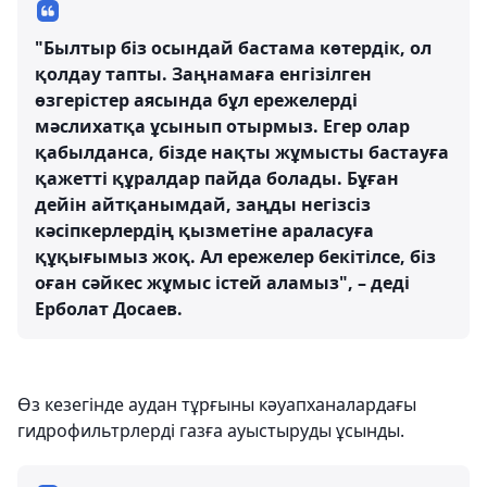
"Былтыр біз осындай бастама көтердік, ол
қолдау тапты. Заңнамаға енгізілген
өзгерістер аясында бұл ережелерді
мәслихатқа ұсынып отырмыз. Егер олар
қабылданса, бізде нақты жұмысты бастауға
қажетті құралдар пайда болады. Бұған
дейін айтқанымдай, заңды негізсіз
кәсіпкерлердің қызметіне араласуға
құқығымыз жоқ. Ал ережелер бекітілсе, біз
оған сәйкес жұмыс істей аламыз", – деді
Ерболат Досаев.
Өз кезегінде аудан тұрғыны кәуапханалардағы
гидрофильтрлерді газға ауыстыруды ұсынды.