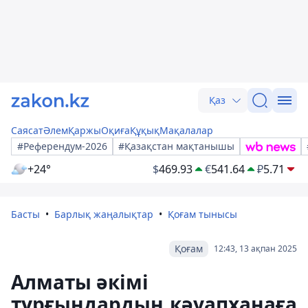
Қаз
Саясат
Әлем
Қаржы
Оқиға
Құқық
Мақалалар
#Референдум-2026
#Қазақстан мақтанышы
+24°
$
469.93
€
541.64
₽
5.71
Басты
Барлық жаңалықтар
Қоғам тынысы
Қоғам
12:43, 13 ақпан 2025
Алматы әкімі
тұрғындардың кәуапханаға