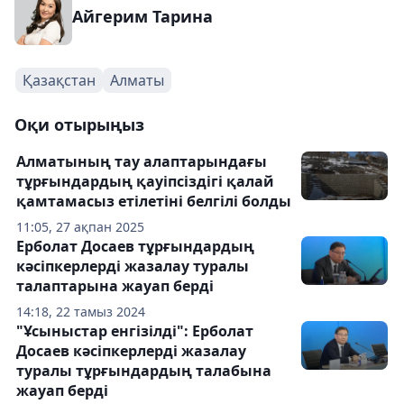
Айгерим Тарина
Қазақстан
Алматы
Оқи отырыңыз
Алматының тау алаптарындағы
тұрғындардың қауіпсіздігі қалай
қамтамасыз етілетіні белгілі болды
11:05, 27 ақпан 2025
Ерболат Досаев тұрғындардың
кәсіпкерлерді жазалау туралы
талаптарына жауап берді
14:18, 22 тамыз 2024
"Ұсыныстар енгізілді": Ерболат
Досаев кәсіпкерлерді жазалау
туралы тұрғындардың талабына
жауап берді