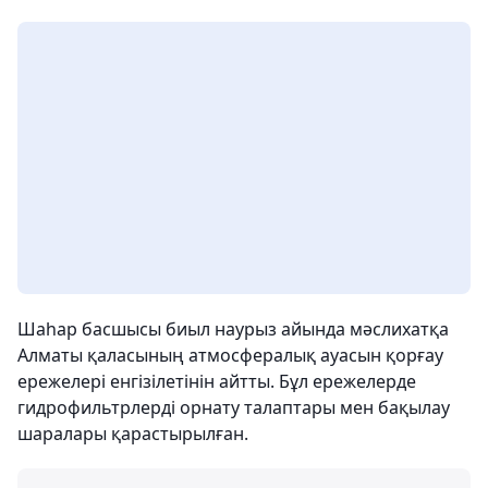
Шаһар басшысы биыл наурыз айында мәслихатқа
Алматы қаласының атмосфералық ауасын қорғау
ережелері енгізілетінін айтты. Бұл ережелерде
гидрофильтрлерді орнату талаптары мен бақылау
шаралары қарастырылған.