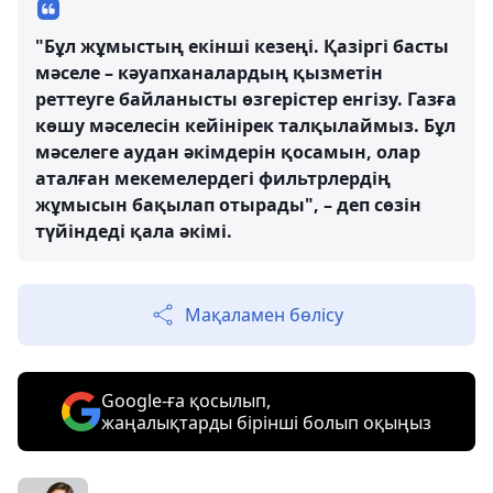
"Бұл жұмыстың екінші кезеңі. Қазіргі басты
мәселе – кәуапханалардың қызметін
реттеуге байланысты өзгерістер енгізу. Газға
көшу мәселесін кейінірек талқылаймыз. Бұл
мәселеге аудан әкімдерін қосамын, олар
аталған мекемелердегі фильтрлердің
жұмысын бақылап отырады", – деп сөзін
түйіндеді қала әкімі.
Мақаламен бөлісу
Google-ға қосылып,
жаңалықтарды бірінші болып оқыңыз