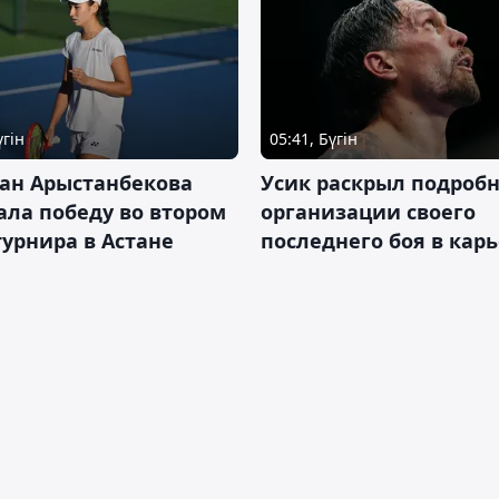
үгін
05:41, Бүгін
ан Арыстанбекова
Усик раскрыл подроб
ла победу во втором
организации своего
турнира в Астане
последнего боя в кар