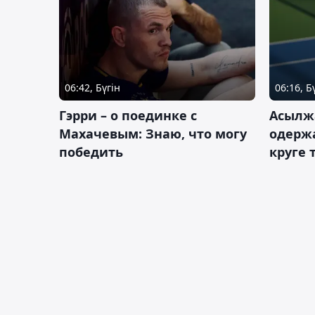
06:42, Бүгін
06:16, Б
Гэрри – о поединке с
Асылж
Махачевым: Знаю, что могу
одержа
победить
круге 