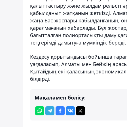
қалыптастыру және жылдам рельсті ә
қабылданып жатқанын жеткізді. Алм
жаңа Бас жоспары қабылданғанын, он
қаралмағанын хабарлады. Бұл жоспард
бағытталған полиорталықты даму қа
теңгерімді дамытуға мүмкіндік береді.
Кездесу қорытындысы бойынша тарап
уағдаласып, Алматы мен Бейжің арасы
Қытайдың екі қаласының экономикалық
білдірді.
Мақаламен бөлісу: