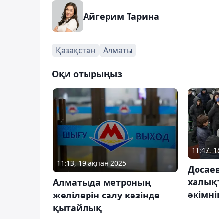
Айгерим Тарина
Қазақстан
Алматы
Оқи отырыңыз
11:47, 
11:13, 19 ақпан 2025
Досаев
халық
Алматыда метроның
әкімні
желілерін салу кезінде
қытайлық