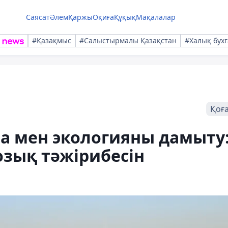
Саясат
Әлем
Қаржы
Оқиға
Құқық
Мақалалар
#Қазақмыс
#Салыстырмалы Қазақстан
#Халық бухг
Қоғ
а мен экологияны дамыту
зық тәжірибесін