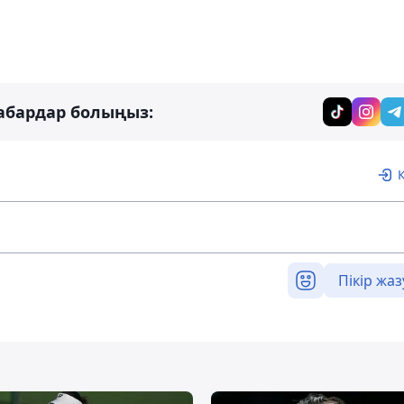
абардар болыңыз:
Пікір жаз