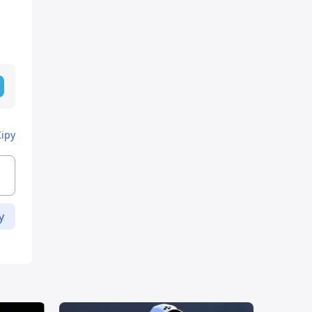
Кіру
у