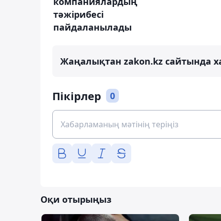
компаниялардың
тәжірибесі
пайдаланылады
Жаңалықтан zakon.kz сайтында х
Пікірлер
0
Оқи отырыңыз