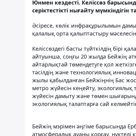
Юнмен кездесті. Келіссөз барысын
серіктестікті нығайту мүмкіндігін 
Әсіресе, көлік инфрақұрылымын дамы
қалалық орта қалыптастыру мәселесін
Келіссөздегі басты түйткілдің бірі қ
айтуынша, соңғы 20 жылда Бейжің а
айтарлықтай төмендетуге қол жеткізг
тәсілдің және технологиялық инновац
жылы қабылданған Бейжіңнің Бас жосп
метро жүйесін кеңейту, экологиялық т
жүйесін дамыту және төмен шығарынды
экологиялық талаптарға сай келмейті
Бейжің мэрімен әңгіме барысында Ерб
атмосфералық ауаны қорғау, нүктелі 