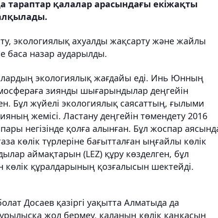
да тараптар қалалар арасындағы екіжақты
талқылады.
ту, экологиялық ахуалды жақсарту және жайлы
е баса назар аударылды.
алалардың экологиялық жағдайы еді. Инь Юнның
тмосфераға зиянды шығарындылар деңгейін
ен. Бұл жүйелі экологиялық саясаттың, ғылыми
ияның жемісі. Ластану деңгейін төмендету 2016
ары негізінде қолға алынған. Бұл жоспар аясынд
аза көлік түрлеріне бағытталған ыңғайлы көлік
лар аймақтарын (LEZ) құру көзделген, бұл
н көлік құралдарының қозғалысын шектейді.
олат Досаев қазіргі уақытта Алматыда да
құрылысқа жол бермеу, қаланың көлік қаңқасын