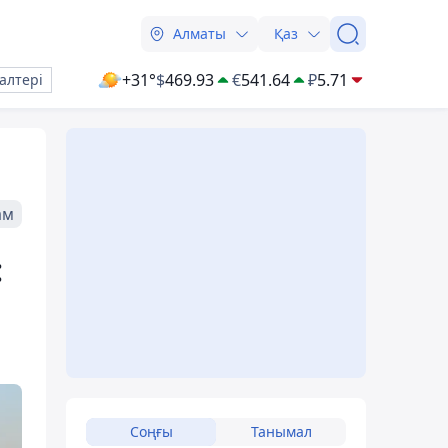
Алматы
Қаз
+31°
$
469.93
€
541.64
₽
5.71
алтері
ам
:
Соңғы
Танымал