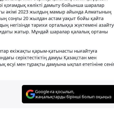
рі қоғамдық көлікті дамыту бойынша шаралар
аты әкімі 2023 жылдың мамыр айында Алматының
ың соңғы 20 жылдан астам уақыт бойы қайта
ың негізінде тарихи орталыққа жүктемені азайту
ғидаты жатыр. Мұндай шаралар қалалық ортаны
тар екіжақты қарым-қатынасты нығайтуға
ндағы серіктестіктің дамуы Қазақстан мен
 өсуі мен тұрақты дамуына ықпал ететініне сені
Google-ға қосылып,
жаңалықтарды бірінші болып оқыңыз