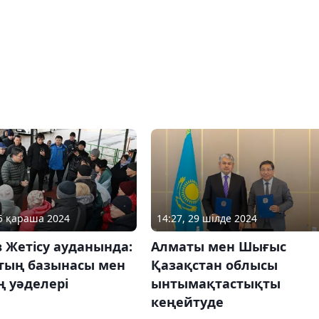
15 қараша 2024
14:27, 29 шілде 2024
 Жетісу ауданында:
Алматы мен Шығыс
тың базынасы мен
Қазақстан облысы
ң уәделері
ынтымақтастықты
кеңейтуде