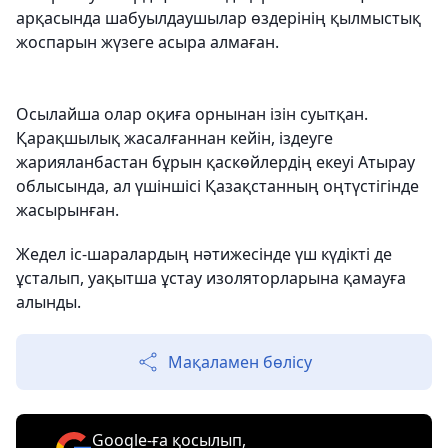
арқасында шабуылдаушылар өздерінің қылмыстық
жоспарын жүзеге асыра алмаған.
Осылайша олар оқиға орнынан ізін суытқан.
Қарақшылық жасалғаннан кейін, іздеуге
жарияланбастан бұрын қаскөйлердің екеуі Атырау
облысында, ал үшіншісі Қазақстанның оңтүстігінде
жасырынған.
Жедел іс-шаралардың нәтижесінде үш күдікті де
ұсталып, уақытша ұстау изоляторларына қамауға
алынды.
Мақаламен бөлісу
Google-ға қосылып,