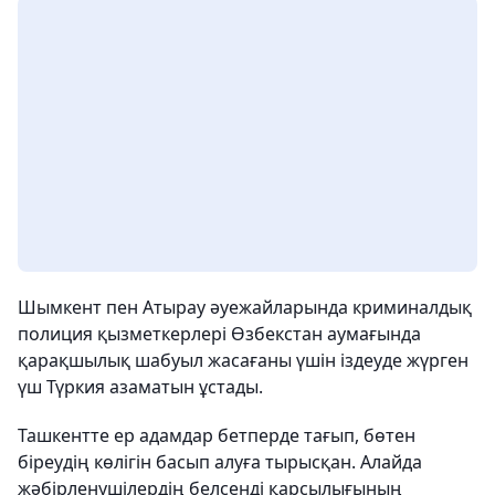
Шымкент пен Атырау әуежайларында криминалдық
полиция қызметкерлері Өзбекстан аумағында
қарақшылық шабуыл жасағаны үшін іздеуде жүрген
үш Түркия азаматын ұстады.
Ташкентте ер адамдар бетперде тағып, бөтен
біреудің көлігін басып алуға тырысқан. Алайда
жәбірленушілердің белсенді қарсылығының