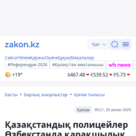
Қаз
Саясат
Әлем
Қаржы
Оқиға
Құқық
Мақалалар
#Референдум-2026
#Қазақстан мақтанышы
+19°
$
467.48
€
539.52
₽
5.73
Басты
Барлық жаңалықтар
Қоғам тынысы
Қоғам
09:21, 20 ақпан 2025
Қазақстандық полицейлер
Өзбекстанда қарақшылық