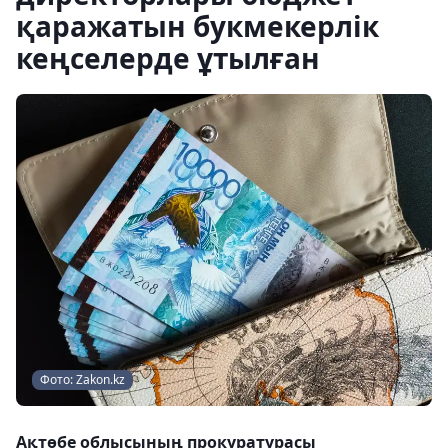
қаражатын букмекерлік
кеңселерде ұтылған
Фото: Zakon.kz
Ақтөбе облысының прокуратурасы