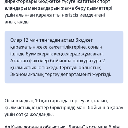
директорлары бюджетке түсуге жататын спорт
алаңдары мен залдарын жалға беру қызметтері
үшін алынған қаражатты негізсіз иемденгені
анықталды.
Олар 12 млн теңгеден астам бюджет
қаражатын жеке қажеттіліктеріне, соның
ішінде букмекерлік кеңселерде жұмсаған.
Аталған фактілер бойынша прокуратура 2
қылмыстық іс тіркеді. Тергеуді облыстық
Экономикалық тергеу департаменті жүргізді.
Осы жылдың 10 қаңтарында тергеу аяқталып,
қылмыстық іс (істер біріктірілді) мәні бойынша қарау
үшін сотқа жолданды.
Ал Қызылордада облыстық "Дарын" қосымша білім