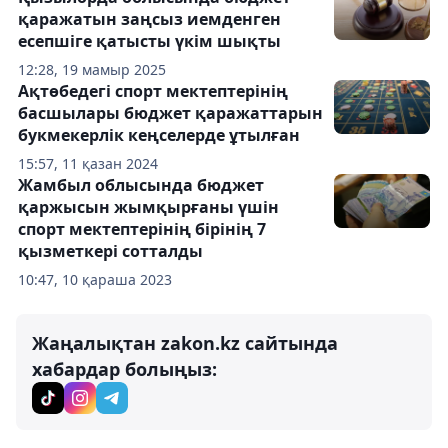
қаражатын заңсыз иемденген
есепшіге қатысты үкім шықты
12:28, 19 мамыр 2025
Ақтөбедегі спорт мектептерінің
басшылары бюджет қаражаттарын
букмекерлік кеңселерде ұтылған
15:57, 11 қазан 2024
Жамбыл облысында бюджет
қаржысын жымқырғаны үшін
спорт мектептерінің бірінің 7
қызметкері сотталды
10:47, 10 қараша 2023
Жаңалықтан zakon.kz сайтында
хабардар болыңыз: