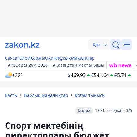
Қаз
Саясат
Әлем
Қаржы
Оқиға
Құқық
Мақалалар
#Референдум-2026
#Қазақстан мақтанышы
+32°
$
469.93
€
541.64
₽
5.71
Басты
Барлық жаңалықтар
Қоғам тынысы
Қоғам
12:31, 20 ақпан 2025
Спорт мектебінің
директорлары бюджет