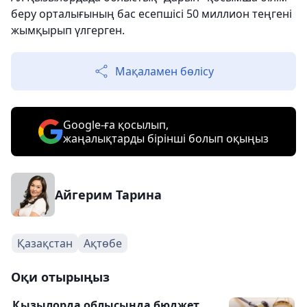
беру орталығының бас есепшісі 50 миллион теңгені
жымқырып үлгерген.
Мақаламен бөлісу
Google-ға қосылып,
жаңалықтарды бірінші болып оқыңыз
Айгерим Тарина
Қазақстан
Ақтөбе
Оқи отырыңыз
Қызылорда облысында бюджет