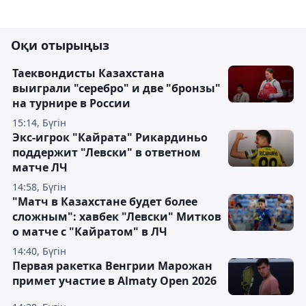
Оқи отырыңыз
Таеквондисты Казахстана
выиграли "серебро" и две "бронзы"
на турнире в России
15:14, Бүгін
Экс-игрок "Кайрата" Рикардиньо
поддержит "Левски" в ответном
матче ЛЧ
14:58, Бүгін
"Матч в Казахстане будет более
сложным": хавбек "Левски" Митков
о матче с "Кайратом" в ЛЧ
14:40, Бүгін
Первая ракетка Венгрии Марожан
примет участие в Almaty Open 2026