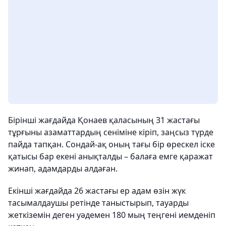
Бірінші жағдайда Қонаев қаласының 31 жастағы
тұрғыны азаматтардың сеніміне кіріп, заңсыз түрде
пайда тапқан. Сондай-ақ оның тағы бір өрескел іске
қатысы бар екені анықталды – балаға емге қаражат
жинап, адамдарды алдаған.
Екінші жағдайда 26 жастағы ер адам өзін жүк
тасымалдаушы ретінде таныстырып, тауарды
жеткіземін деген уәдемен 180 мың теңгені иемденіп