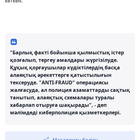
кеткен.
"Барлық факті бойынша қылмыстық істер
қозғалып, тергеу амалдары жүргізілуде.
Құқық қорғаушылар күдіктілердің басқа
алаяқтық әрекеттерге қатыстылығын
тексеруде. "ANTI-FRAUD" операциясы
жалғасуда, ал полиция азаматтарды сақтық
танытып, алаяқтық схемалары туралы
хабарлап отыруға шақырады", - деп
мәлімдеді киберполиция қызметкерлері.