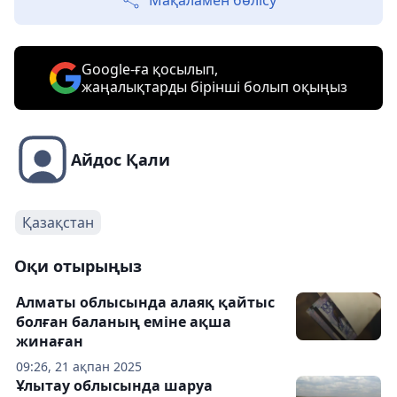
Мақаламен бөлісу
Google-ға қосылып,
жаңалықтарды бірінші болып оқыңыз
Айдос Қали
Қазақстан
Оқи отырыңыз
Алматы облысында алаяқ қайтыс
болған баланың еміне ақша
жинаған
09:26, 21 ақпан 2025
Ұлытау облысында шаруа