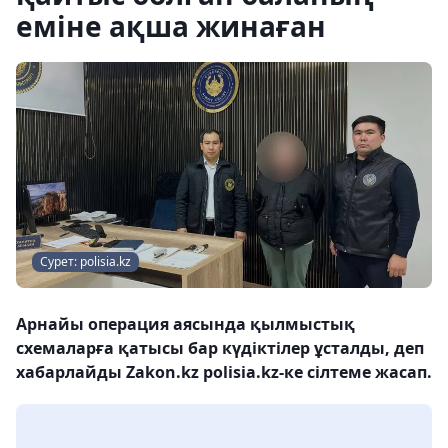
еміне ақша жинаған
Сурет: polisia.kz
Арнайы операция аясында қылмыстық
схемаларға қатысы бар күдіктілер ұсталды, деп
хабарлайды Zakon.kz polisia.kz-ке сілтеме жасап.