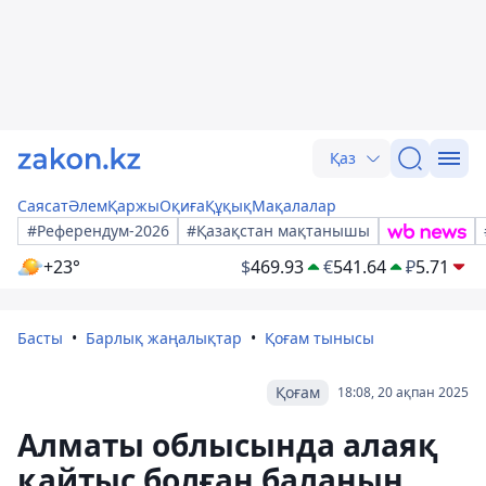
Қаз
Саясат
Әлем
Қаржы
Оқиға
Құқық
Мақалалар
#Референдум-2026
#Қазақстан мақтанышы
+23°
$
469.93
€
541.64
₽
5.71
Басты
Барлық жаңалықтар
Қоғам тынысы
Қоғам
18:08, 20 ақпан 2025
Алматы облысында алаяқ
қайтыс болған баланың