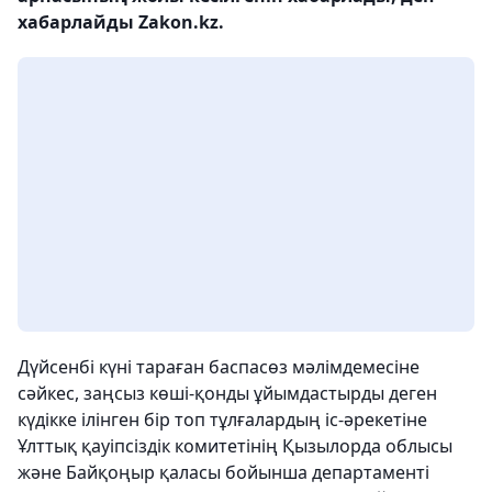
хабарлайды Zakon.kz.
Дүйсенбі күні тараған баспасөз мәлімдемесіне
сәйкес, заңсыз көші-қонды ұйымдастырды деген
күдікке ілінген бір топ тұлғалардың іс-әрекетіне
Ұлттық қауіпсіздік комитетінің Қызылорда облысы
және Байқоңыр қаласы бойынша департаменті