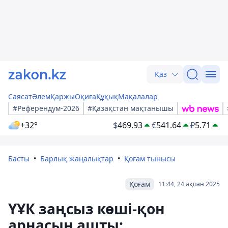
Қаз
Саясат
Әлем
Қаржы
Оқиға
Құқық
Мақалалар
#Референдум-2026
#Қазақстан мақтанышы
+32°
$
469.93
€
541.64
₽
5.71
Басты
Барлық жаңалықтар
Қоғам тынысы
Қоғам
11:44, 24 ақпан 2025
ҮҰК заңсыз көші-қон
арнасын ашты: