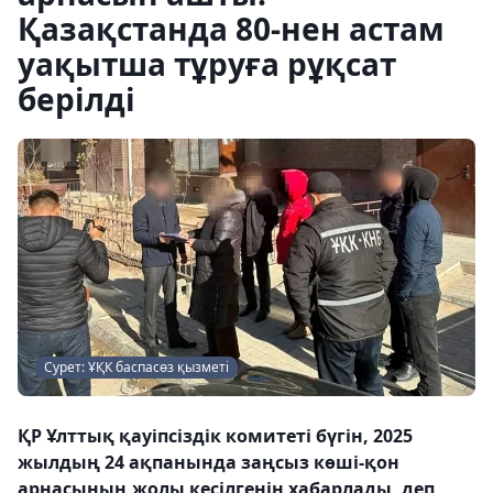
Қазақстанда 80-нен астам
уақытша тұруға рұқсат
берілді
Сурет: ҰҚК баспасөз қызметі
ҚР Ұлттық қауіпсіздік комитеті бүгін, 2025
жылдың 24 ақпанында заңсыз көші-қон
арнасының жолы кесілгенін хабарлады, деп