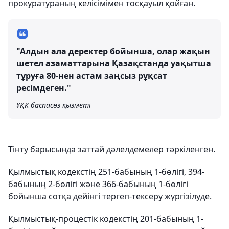
прокуратураның келісімімен тосқауыл қойған.
"Алдын ала деректер бойынша, олар жақын
шетел азаматтарына Қазақстанда уақытша
тұруға 80-нен астам заңсыз рұқсат
ресімдеген."
ҰҚК баспасөз қызметі
Тінту барысында заттай дәлелдемелер тәркіленген.
Қылмыстық кодекстің 251-бабының 1-бөлігі, 394-
бабының 2-бөлігі және 366-бабының 1-бөлігі
бойынша сотқа дейінгі тергеп-тексеру жүргізілуде.
Қылмыстық-процестік кодекстің 201-бабының 1-