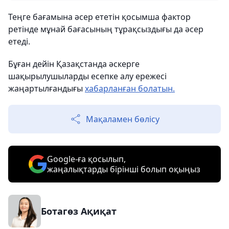
Теңге бағамына әсер ететін қосымша фактор
ретінде мұнай бағасының тұрақсыздығы да әсер
етеді.
Бұған дейін Қазақстанда әскерге
шақырылушыларды есепке алу ережесі
жаңартылғандығы
хабарланған болатын.
Мақаламен бөлісу
Google-ға қосылып,
жаңалықтарды бірінші болып оқыңыз
Ботагөз Ақиқат