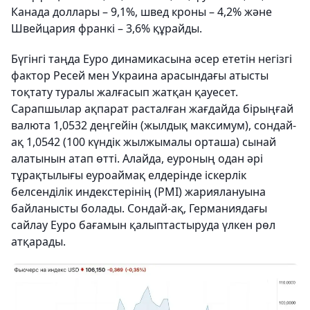
Канада доллары – 9,1%, швед кроны – 4,2% және
Швейцария франкі – 3,6% құрайды.
Бүгінгі таңда Еуро динамикасына әсер ететін негізгі
фактор Ресей мен Украина арасындағы атысты
тоқтату туралы жалғасып жатқан қауесет.
Сарапшылар ақпарат расталған жағдайда бірыңғай
валюта 1,0532 деңгейін (жылдық максимум), сондай-
ақ 1,0542 (100 күндік жылжымалы орташа) сынай
алатынын атап өтті. Алайда, еуроның одан әрі
тұрақтылығы еуроаймақ елдерінде іскерлік
белсенділік индекстерінің (PMI) жариялануына
байланысты болады. Сондай-ақ, Германиядағы
сайлау Еуро бағамын қалыптастыруда үлкен рөл
атқарады.