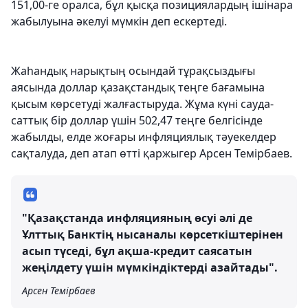
151,00-ге оралса, бұл қысқа позициялардың ішінара
жабылуына әкелуі мүмкін деп ескертеді.
Жаһандық нарықтың осындай тұрақсыздығы
аясында доллар қазақстандық теңге бағамына
қысым көрсетуді жалғастыруда. Жұма күні сауда-
саттық бір доллар үшін 502,47 теңге белгісінде
жабылды, елде жоғары инфляциялық тәуекелдер
сақталуда, деп атап өтті қаржыгер Арсен Темірбаев.
"Қазақстанда инфляцияның өсуі әлі де
Ұлттық Банктің нысаналы көрсеткіштерінен
асып түседі, бұл ақша-кредит саясатын
жеңілдету үшін мүмкіндіктерді азайтады".
Арсен Темірбаев