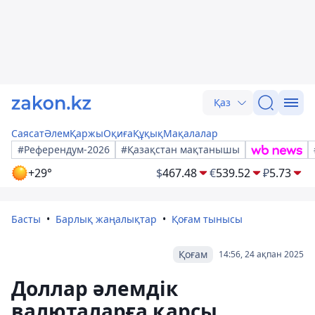
Қаз
Саясат
Әлем
Қаржы
Оқиға
Құқық
Мақалалар
#Референдум-2026
#Қазақстан мақтанышы
+29°
$
467.48
€
539.52
₽
5.73
Басты
Барлық жаңалықтар
Қоғам тынысы
Қоғам
14:56, 24 ақпан 2025
Доллар әлемдік
валюталарға қарсы