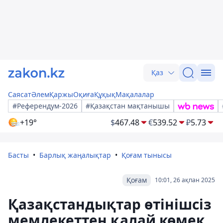
Қаз
Саясат
Әлем
Қаржы
Оқиға
Құқық
Мақалалар
#Референдум-2026
#Қазақстан мақтанышы
+19°
$
467.48
€
539.52
₽
5.73
Басты
Барлық жаңалықтар
Қоғам тынысы
Қоғам
10:01, 26 ақпан 2025
Қазақстандықтар өтінішсіз
мемлекеттен қалай көмек