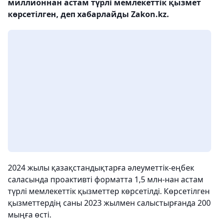
миллионнан астам түрлі мемлекеттік қызмет
көрсетілген, деп хабарлайды Zakon.kz.
2024 жылы қазақстандықтарға әлеуметтік-еңбек
саласында проактивті форматта 1,5 млн-нан астам
түрлі мемлекеттік қызметтер көрсетілді. Көрсетілген
қызметтердің саны 2023 жылмен салыстырғанда 200
мыңға өсті.