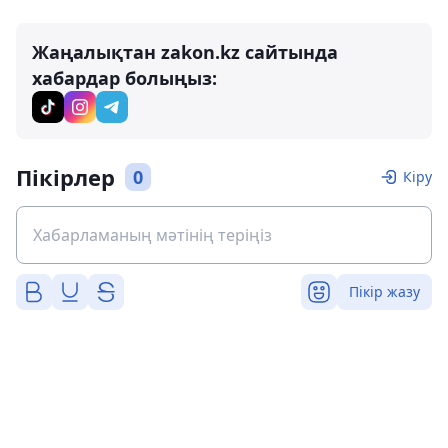
Жаңалықтан zakon.kz сайтында
хабардар болыңыз:
Пікірлер
0
Кіру
Пікір жазу