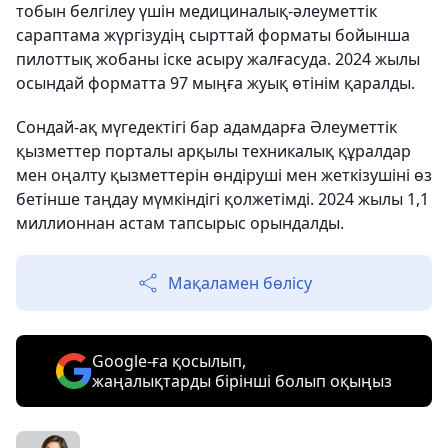
тобын белгілеу үшін медициналық-әлеуметтік
сараптама жүргізудің сырттай форматы бойынша
пилоттық жобаны іске асыру жалғасуда. 2024 жылы
осындай форматта 97 мыңға жуық өтінім қаралды.
Сондай-ақ мүгедектігі бар адамдарға Әлеуметтік
қызметтер порталы арқылы техникалық құралдар
мен оңалту қызметтерін өндіруші мен жеткізушіні өз
бетінше таңдау мүмкіндігі қолжетімді. 2024 жылы 1,1
миллионнан астам тапсырыс орындалды.
Мақаламен бөлісу
Google-ға қосылып,
жаңалықтарды бірінші болып оқыңыз