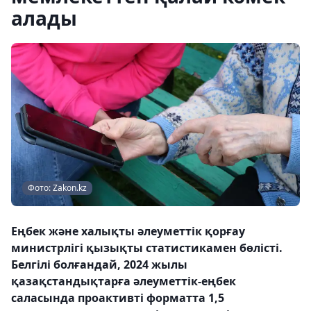
алады
Фото: Zakon.kz
Еңбек және халықты әлеуметтік қорғау
министрлігі қызықты статистикамен бөлісті.
Белгілі болғандай, 2024 жылы
қазақстандықтарға әлеуметтік-еңбек
саласында проактивті форматта 1,5