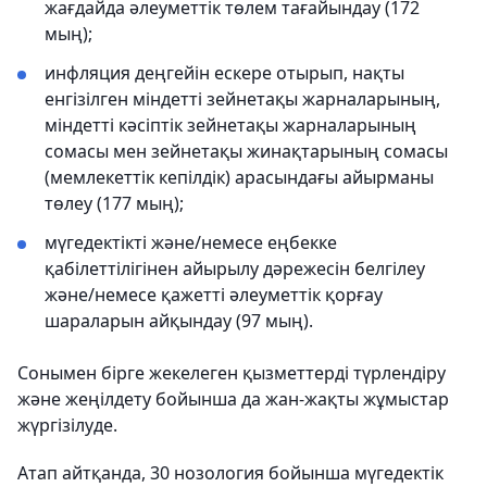
жағдайда әлеуметтік төлем тағайындау (172
мың);
инфляция деңгейін ескере отырып, нақты
енгізілген міндетті зейнетақы жарналарының,
міндетті кәсіптік зейнетақы жарналарының
сомасы мен зейнетақы жинақтарының сомасы
(мемлекеттік кепілдік) арасындағы айырманы
төлеу (177 мың);
мүгедектікті және/немесе еңбекке
қабілеттілігінен айырылу дәрежесін белгілеу
және/немесе қажетті әлеуметтік қорғау
шараларын айқындау (97 мың).
Сонымен бірге жекелеген қызметтерді түрлендіру
және жеңілдету бойынша да жан-жақты жұмыстар
жүргізілуде.
Атап айтқанда, 30 нозология бойынша мүгедектік