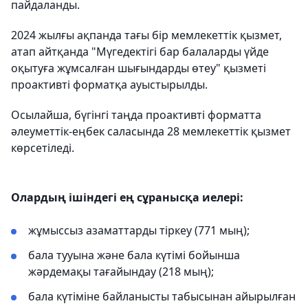
пайдаланды.
2024 жылғы ақпанда тағы бір мемлекеттік қызмет,
атап айтқанда "Мүгедектігі бар балаларды үйде
оқытуға жұмсалған шығындарды өтеу" қызметі
проактивті форматқа ауыстырылды.
Осылайша, бүгінгі таңда проактивті форматта
әлеуметтік-еңбек саласында 28 мемлекеттік қызмет
көрсетіледі.
Олардың ішіндегі ең сұранысқа иелері:
жұмыссыз азаматтарды тіркеу (771 мың);
бала тууына және бала күтімі бойынша
жәрдемақы тағайындау (218 мың);
бала күтіміне байланысты табысынан айырылған