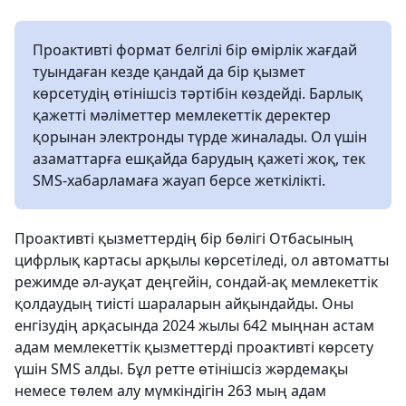
Проактивті формат белгілі бір өмірлік жағдай
туындаған кезде қандай да бір қызмет
көрсетудің өтінішсіз тәртібін көздейді. Барлық
қажетті мәліметтер мемлекеттік деректер
қорынан электронды түрде жиналады. Ол үшін
азаматтарға ешқайда барудың қажеті жоқ, тек
SMS-хабарламаға жауап берсе жеткілікті.
Проактивті қызметтердің бір бөлігі Отбасының
цифрлық картасы арқылы көрсетіледі, ол автоматты
режимде әл-ауқат деңгейін, сондай-ақ мемлекеттік
қолдаудың тиісті шараларын айқындайды. Оны
енгізудің арқасында 2024 жылы 642 мыңнан астам
адам мемлекеттік қызметтерді проактивті көрсету
үшін SMS алды. Бұл ретте өтінішсіз жәрдемақы
немесе төлем алу мүмкіндігін 263 мың адам