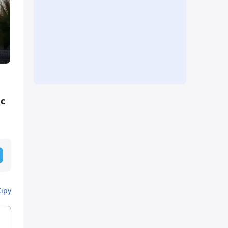
с
Кіру