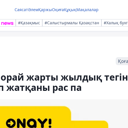
Саясат
Әлем
Қаржы
Оқиға
Құқық
Мақалалар
#Қазақмыс
#Салыстырмалы Қазақстан
#Халық бухг
Қоғ
 орай жарты жылдық тегін
п жатқаны рас па