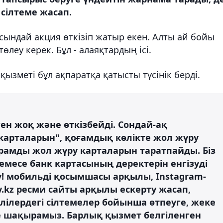
 сілтеме жасап.
сындай акция өткізіп жатыр екен. Алты ай бойы
төлеу керек. Бұл - алаяқтардың ісі.
қызметі бұл ақпаратқа қатысты түсінік берді.
ен жоқ және өткізбейді. Сондай-ақ
к карталарын", қоғамдық көлікте жол жүру
арамды жол жүру карталарын таратпайды. Біз
месе банк картасының деректерін енгізуді
! мобильді қосымшасы арқылы, Instagram-
.kz ресми сайты арқылы ескерту жасап,
елілердегі сілтемелер бойынша өтпеуге, жеке
ге шақырамыз. Барлық қызмет белгіленген