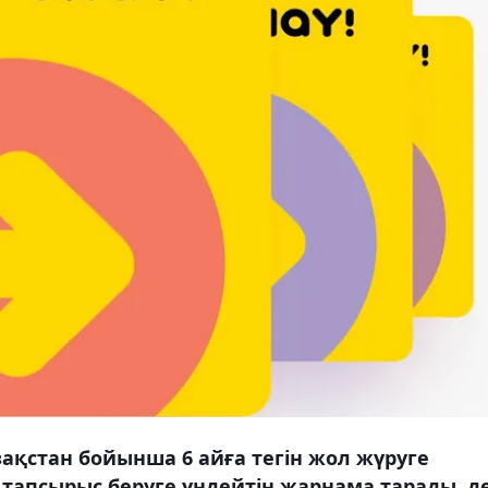
зақстан бойынша 6 айға тегін жол жүруге
 тапсырыс беруге үндейтін жарнама тарады, д