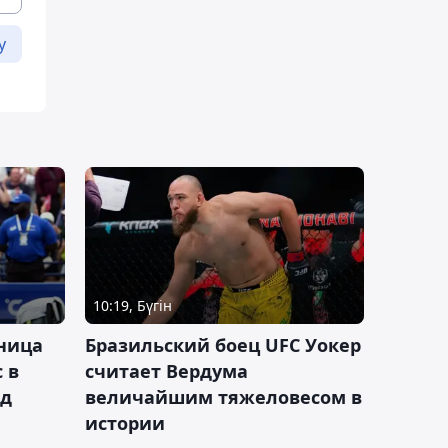
у
10:19, Бүгін
ница
Бразильский боец UFC Уокер
 в
считает Вердума
ад
величайшим тяжеловесом в
истории