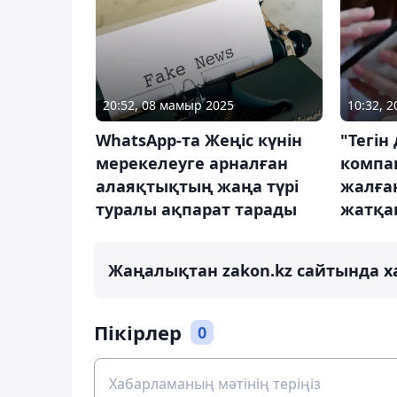
20:52, 08 мамыр 2025
10:32, 
WhatsApp-та Жеңіс күнін
"Тегін
мерекелеуге арналған
компа
алаяқтықтың жаңа түрі
жалға
туралы ақпарат тарады
жатқа
Жаңалықтан zakon.kz сайтында х
Пікірлер
0