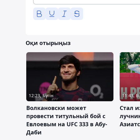
Оқи отырыңыз
12:23, Бүгін
11:43, Б
Волкановски может
Стал и
провести титульный бой с
лучник
Евлоевым на UFC 333 в Абу-
Азиатс
Даби