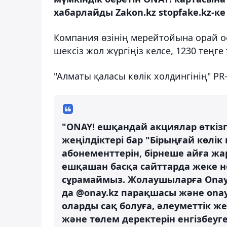
хабарлайды Zakon.kz stopfake.kz-ке
Компания өзінің мерейтойына орай о
шексіз жол жүргіңіз келсе, 1230 теңге 
"Алматы қаласы көлік холдингінің" PR-
"ONAY! ешқандай акциялар өткізг
жеңілдіктері бар "Бірыңғай көлі
абонементтерін, бірнеше айға ж
ешқашан басқа сайттарда жеке не
сұрамаймыз. Жолаушыларға Onay
да @onay.kz парақшасы және onay
оларды сақ болуға, әлеуметтік ж
және төлем деректерін енгізбеу