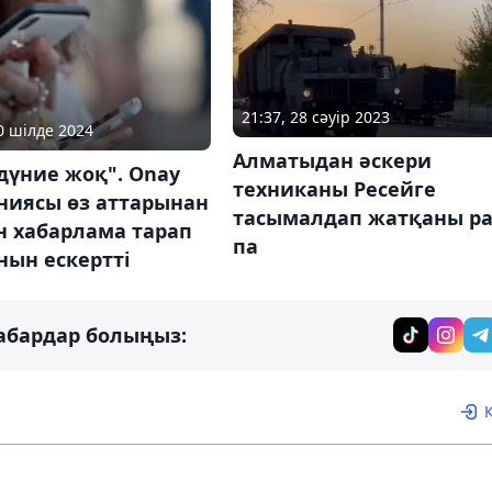
21:37, 28 сәуір 2023
20 шілде 2024
Алматыдан әскери
 дүние жоқ". Onay
техниканы Ресейге
ниясы өз аттарынан
тасымалдап жатқаны ра
н хабарлама тарап
па
нын ескертті
абардар болыңыз: