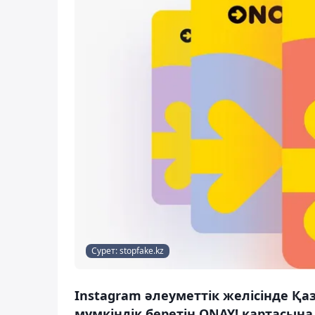
Сурет: stopfake.kz
Instagram әлеуметтік желісінде Қа
мүмкіндік беретін ONAY! картасына