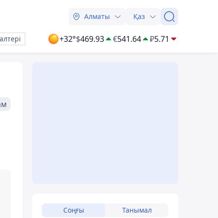
Алматы
Қаз
+32°
$
469.93
€
541.64
₽
5.71
алтері
ам
Соңғы
Танымал