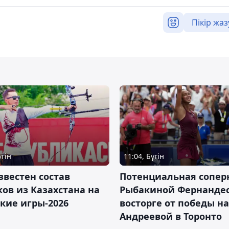
Пікір жаз
үгін
11:04, Бүгін
звестен состав
Потенциальная сопер
ов из Казахстана на
Рыбакиной Фернандес
кие игры-2026
восторге от победы н
Андреевой в Торонто