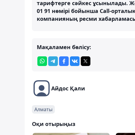
тарифтерге сәйкес ұсынылады. Жо
01 91 нөмірі бойынша Call-орталық
компанияның ресми хабарламас
Мақаламен бөлісу:
Айдос Қали
Алматы
Оқи отырыңыз