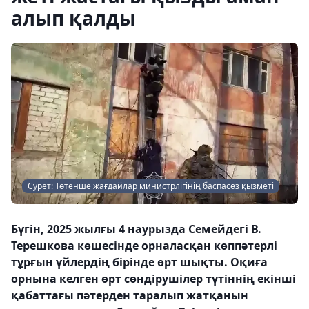
алып қалды
Сурет: Төтенше жағдайлар министрлігінің баспасөз қызметі
Бүгін, 2025 жылғы 4 наурызда Семейдегі В.
Терешкова көшесінде орналасқан көппәтерлі
тұрғын үйлердің бірінде өрт шықты. Оқиға
орнына келген өрт сөндірушілер түтіннің екінші
қабаттағы пәтерден таралып жатқанын