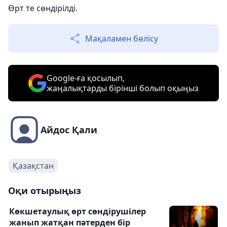
Өрт те сөндірілді.
Мақаламен бөлісу
Google-ға қосылып,
жаңалықтарды бірінші болып оқыңыз
Айдос Қали
Қазақстан
Оқи отырыңыз
Көкшетаулық өрт сөндірушілер
жанып жатқан пәтерден бір