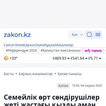
Қаз
Саясат
Әлем
Қаржы
Оқиға
Құқық
Мақалалар
#Референдум-2026
#Қазақстан мақтанышы
+33°
$
469.93
€
541.64
₽
5.71
Басты
Барлық жаңалықтар
Қоғам тынысы
Қоғам
19:56, 04 наурыз 2025
Семейлік өрт сөндірушілер
жеті жастағы қызды аман