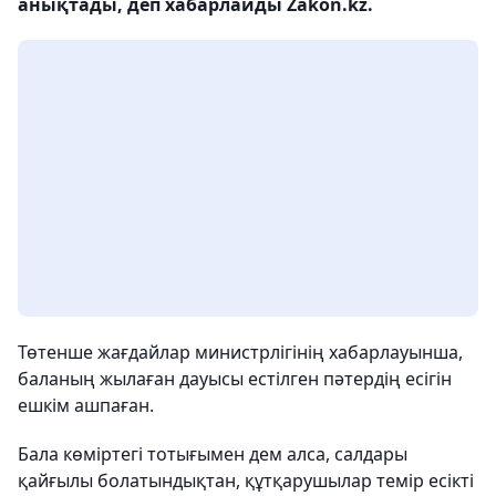
анықтады, деп хабарлайды Zakon.kz.
Төтенше жағдайлар министрлігінің хабарлауынша,
баланың жылаған дауысы естілген пәтердің есігін
ешкім ашпаған.
Бала көміртегі тотығымен дем алса, салдары
қайғылы болатындықтан, құтқарушылар темір есікті