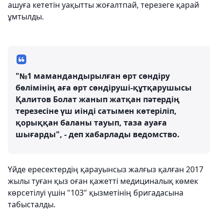
ашуға кететін уақытты жоғалтпай, терезеге қарай
ұмтылды.
"№1 мамандандырылған өрт сөндіру
бөлімінің аға өрт сөндіруші-құтқарушысы
Қалитов Болат жанып жатқан пәтердің
терезесіне үш иінді сатымен көтеріліп,
қорыққан баланы тауып, таза ауаға
шығарды", - деп хабарлады ведомство.
Үйде ересектердің қарауынсыз жалғыз қалған 2017
жылы туған қыз оған қажетті медициналық көмек
көрсетілуі үшін "103" қызметінің бригадасына
табысталды.