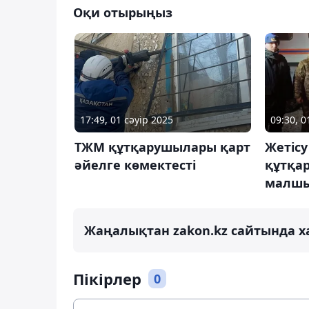
Оқи отырыңыз
17:49, 01 сәуір 2025
09:30, 
ТЖМ құтқарушылары қарт
Жетіс
әйелге көмектесті
құтқа
малшы
Жаңалықтан zakon.kz сайтында х
Пікірлер
0