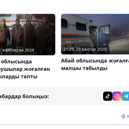
21:29, 23 қаңтар 2025
01 желтоқсан 2024
Абай облысында жоғалғ
у облысында
малшы табылды
рушылар жоғалған
ларды тапты
абардар болыңыз: