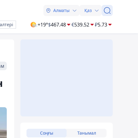
Алматы
Қаз
+19°
$
467.48
€
539.52
₽
5.73
алтері
ам
н
Соңғы
Танымал