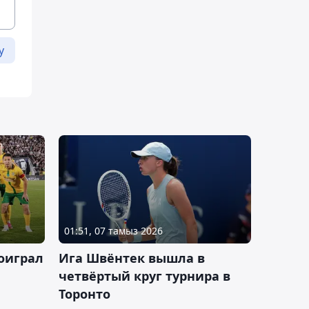
у
01:51, 07 тамыз 2026
оиграл
Ига Швёнтек вышла в
четвёртый круг турнира в
Торонто