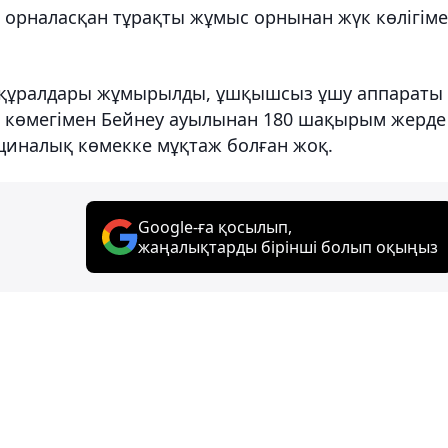
 орналасқан тұрақты жұмыс орнынан жүк көлігім
ен құралдары жұмырылды, ұшқышсыз ұшу аппараты
ің көмегімен Бейнеу ауылынан 180 шақырым жерде
ициналық көмекке мұқтаж болған жоқ.
Google-ға қосылып,
жаңалықтарды бірінші болып оқыңыз