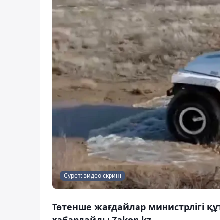
Сурет: видео скрині
Төтенше жағдайлар министрлігі қ
хабарлайды Zakon.kz.