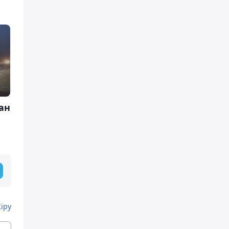
ан
Кіру