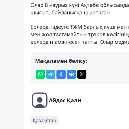
Олар 8 наурыз күні Ақтөбе облысында
шығып, байланысқа шықпаған.
Ерлерді іздеуге ТЖМ барлық күші м
мен жол талғамайтын трэкол көлігін
ерлердің аман-есен тапты. Олар мед
Мақаламен бөлісу:
Айдос Қали
Қазақстан