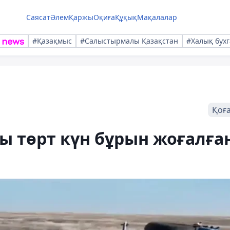
Саясат
Әлем
Қаржы
Оқиға
Құқық
Мақалалар
#Қазақмыс
#Салыстырмалы Қазақстан
#Халық бухг
Қоғ
 төрт күн бұрын жоғалға