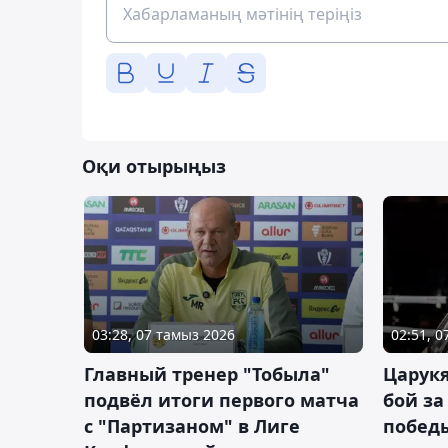
Оқи отырыңыз
03:28, 07 тамыз 2026
02:51, 
Главный тренер "Тобыла"
Царук
подвёл итоги первого матча
бой за
с "Партизаном" в Лиге
побед