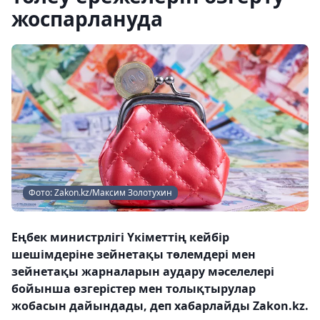
жоспарлануда
Фото: Zakon.kz/Максим Золотухин
Еңбек министрлігі Үкіметтің кейбір
шешімдеріне зейнетақы төлемдері мен
зейнетақы жарналарын аудару мәселелері
бойынша өзгерістер мен толықтырулар
жобасын дайындады, деп хабарлайды Zakon.kz.