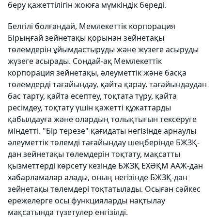
беру қажеттілігін жоюға мүмкіндік береді.
Белгілі болғандай, Мемлекеттік корпорация
Бірыңғай зейнетақы қорынан зейнетақы
төлемдерін ұйымдастыруды және жүзеге асыруды
жүзеге асырады. Сондай-ақ Мемлекеттік
корпорация зейнетақы, әлеуметтік және басқа
төлемдерді тағайындау, қайта қарау, тағайындаудан
бас тарту, қайта есептеу, тоқтата тұру, қайта
ресімдеу, тоқтату үшін қажетті құжаттарды
қабылдауға және олардың толықтығын тексеруге
міндетті. "Бір терезе" қағидаты негізінде арнаулы
әлеуметтік төлемді тағайындау шеңберінде БЖЗҚ-
дан зейнетақы төлемдерін тоқтату, мақсатты
қызметтерді көрсету кезінде БЖЗҚ ЕХӘҚМ ААЖ-дан
хабарламалар алады, оның негізінде БЖЗҚ-дан
зейнетақы төлемдері тоқтатылады. Осыған сәйкес
ережелерге осы функцияларды нақтылау
мақсатында түзетулер енгізілді.