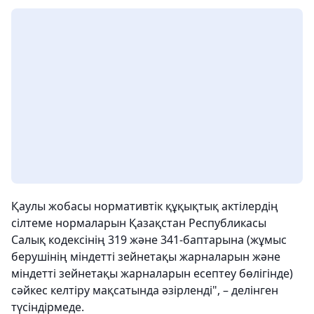
Қаулы жобасы нормативтік құқықтық актілердің
сілтеме нормаларын Қазақстан Республикасы
Салық кодексінің 319 және 341-баптарына (жұмыс
берушінің міндетті зейнетақы жарналарын және
міндетті зейнетақы жарналарын есептеу бөлігінде)
сәйкес келтіру мақсатында әзірленді", – делінген
түсіндірмеде.