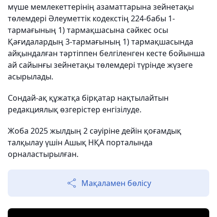
мүше мемлекеттерінің азаматтарына зейнетақы
төлемдері Әлеуметтік кодекстің 224-бабы 1-
тармағының 1) тармақшасына сәйкес осы
Қағидалардың 3-тармағының 1) тармақшасында
айқындалған тәртіппен белгіленген кесте бойынша
ай сайынғы зейнетақы төлемдері түрінде жүзеге
асырылады.
Сондай-ақ құжатқа бірқатар нақтылайтын
редакциялық өзгерістер енгізілуде.
Жоба 2025 жылдың 2 сәуіріне дейін қоғамдық
талқылау үшін Ашық НҚА порталында
орналастырылған.
Мақаламен бөлісу