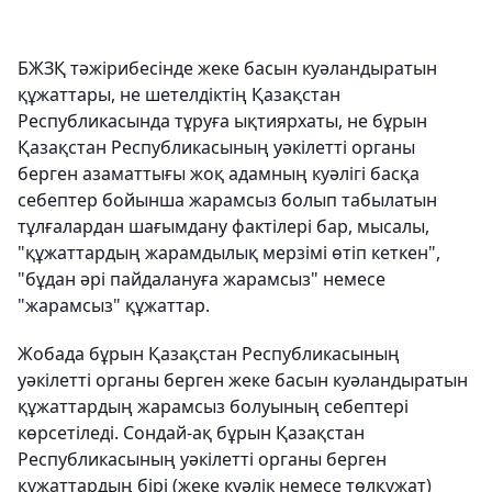
БЖЗҚ тәжірибесінде жеке басын куәландыратын
құжаттары, не шетелдіктің Қазақстан
Республикасында тұруға ықтиярхаты, не бұрын
Қазақстан Республикасының уәкілетті органы
берген азаматтығы жоқ адамның куәлігі басқа
себептер бойынша жарамсыз болып табылатын
тұлғалардан шағымдану фактілері бар, мысалы,
"құжаттардың жарамдылық мерзімі өтіп кеткен",
"бұдан әрі пайдалануға жарамсыз" немесе
"жарамсыз" құжаттар.
Жобада бұрын Қазақстан Республикасының
уәкілетті органы берген жеке басын куәландыратын
құжаттардың жарамсыз болуының себептері
көрсетіледі. Сондай-ақ бұрын Қазақстан
Республикасының уәкілетті органы берген
құжаттардың бірі (жеке куәлік немесе төлқұжат)