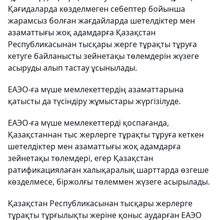
Қағидаларда көзделмеген себептер бойынша
жарамсыз болған жағдайларда шетелдіктер мен
азаматтығы жоқ адамдарға Қазақстан
Республикасынан тысқары жерге тұрақты тұруға
кетуге байланысты зейнетақы төлемдерін жүзеге
асыруды алып тастау ұсынылады.
ЕАЭО-ға мүше мемлекеттердің азаматтарына
қатысты да түсіндіру жұмыстары жүргізілуде.
ЕАЭО-ға мүше мемлекеттерді қоспағанда,
Қазақстаннан тыс жерлерге тұрақты тұруға кеткен
шетелдіктер мен азаматтығы жоқ адамдарға
зейнетақы төлемдері, егер Қазақстан
ратификациялаған халықаралық шарттарда өзгеше
көзделмесе, біржолғы төлеммен жүзеге асырылады.
Қазақстан Республикасынан тысқары жерлерге
тұрақты тұрғылықты жеріне қоныс аударған ЕАЭО