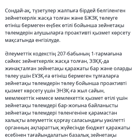
Сондай-ақ, түзетулер жалпыға бірдей белгіленген
зейнеткерлік жасқа толған және БЖЗҚ төлеуге
өтініш бермеген еңбек өтілі бойынша зейнетақы
төлемдерін алушыларға проактивті қызмет көрсету
мақсатында енгізілуде.
Әлеуметтік кодекстің 207-бабының 1-тармағына
сәйкес зейнеткерлік жасқа толған, ЭЗҚҚ-да
жинақталған зейнетақы қаражаты бар және оларды
төлеу үшін ЕҰЗҚ-ға өтініш бермеген тұлғаларға
зейнетақы төлемдерін төлеу бойынша проактивті
қызмет көрсету үшін ЭНЗҚ-ға жыл сайын,
мемлекеттік немесе мемлекеттік қызмет өтілі үшін
зейнетақы төлемдері бар-жоғына байланысты
зейнетақы төлемдері төленгеніне қарамастан
халықты әлеуметтік қорғау саласындағы уәкілетті
органның ақпараттық жүйесінде бюджет қаражаты
есебінен тағайындалатын базалық зейнетақы