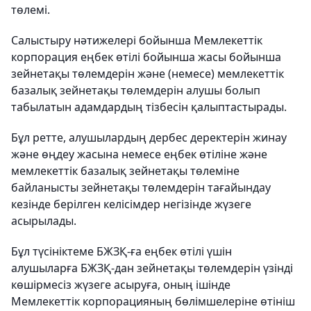
төлемі.
Салыстыру нәтижелері бойынша Мемлекеттік
корпорация еңбек өтілі бойынша жасы бойынша
зейнетақы төлемдерін және (немесе) мемлекеттік
базалық зейнетақы төлемдерін алушы болып
табылатын адамдардың тізбесін қалыптастырады.
Бұл ретте, алушылардың дербес деректерін жинау
және өңдеу жасына немесе еңбек өтіліне және
мемлекеттік базалық зейнетақы төлеміне
байланысты зейнетақы төлемдерін тағайындау
кезінде берілген келісімдер негізінде жүзеге
асырылады.
Бұл түсініктеме БЖЗҚ-ға еңбек өтілі үшін
алушыларға БЖЗҚ-дан зейнетақы төлемдерін үзінді
көшірмесіз жүзеге асыруға, оның ішінде
Мемлекеттік корпорацияның бөлімшелеріне өтініш