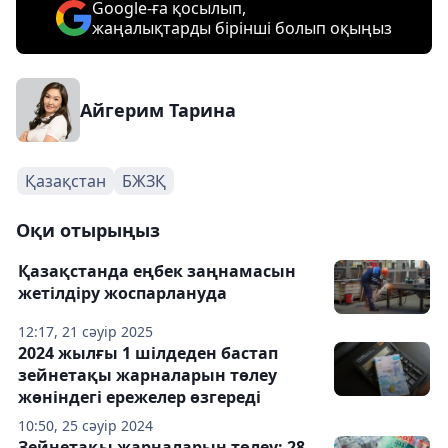
Google-ға қосылып,
жаңалықтарды бірінші болып оқыңыз
Айгерим Тарина
Қазақстан
БЖЗҚ
Оқи отырыңыз
Қазақстанда еңбек заңнамасын
жетілдіру жоспарлануда
12:17, 21 сәуір 2025
2024 жылғы 1 шілдеден бастап
зейнетақы жарналарын төлеу
жөніндегі ережелер өзгереді
10:50, 25 сәуір 2024
Зейнетақы жарналарын төлеу: 28