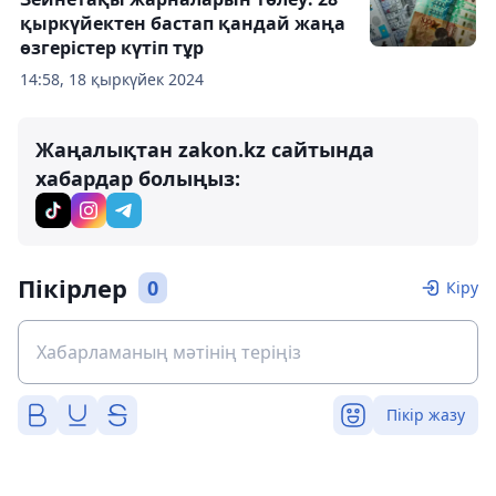
қыркүйектен бастап қандай жаңа
өзгерістер күтіп тұр
14:58, 18 қыркүйек 2024
Жаңалықтан zakon.kz сайтында
хабардар болыңыз:
Пікірлер
0
Кіру
Пікір жазу