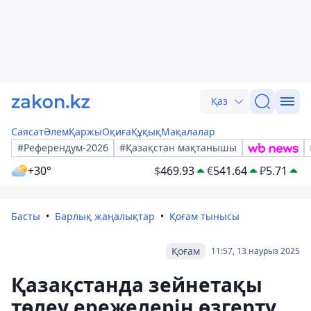
Қаз
Саясат
Әлем
Қаржы
Оқиға
Құқық
Мақалалар
#Референдум-2026
#Қазақстан мақтанышы
+30°
$
469.93
€
541.64
₽
5.71
Басты
Барлық жаңалықтар
Қоғам тынысы
Қоғам
11:57, 13 наурыз 2025
Қазақстанда зейнетақы
төлеу ережелерін өзгерту