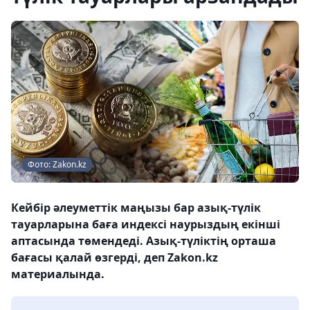
Фото: Zakon.kz
Кейбір әлеуметтік маңызы бар азық-түлік
тауарларына баға индексі наурыздың екінші
аптасында төмендеді. Азық-түліктің орташа
бағасы қалай өзгерді, деп Zakon.kz
материалында.