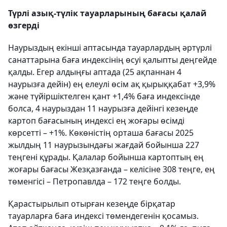
Түрлі азық-түлік тауарларының бағасы қалай
өзгерді
Наурыздың екінші аптасында тауарлардың әртүрлі
санаттарына баға индексінің өсуі қалыпты деңгейде
қалды. Егер алдыңғы аптада (25 ақпаннан 4
наурызға дейін) ең елеулі өсім ақ қырыққабат +3,9%
және түйіршіктелген қант +1,4% баға индексінде
болса, 4 наурыздан 11 наурызға дейінгі кезеңде
картоп бағасының индексі ең жоғары өсімді
көрсетті – +1%. Көкөністің орташа бағасы 2025
жылдың 11 наурызындағы жағдай бойынша 227
теңгені құрады. Қалалар бойынша картоптың ең
жоғары бағасы Жезқазғанда – келісіне 308 теңге, ең
төменгісі – Петропавлда – 172 теңге болды.
Қарастырылып отырған кезеңде бірқатар
тауарларға баға индексі төмендегенін қосамыз.