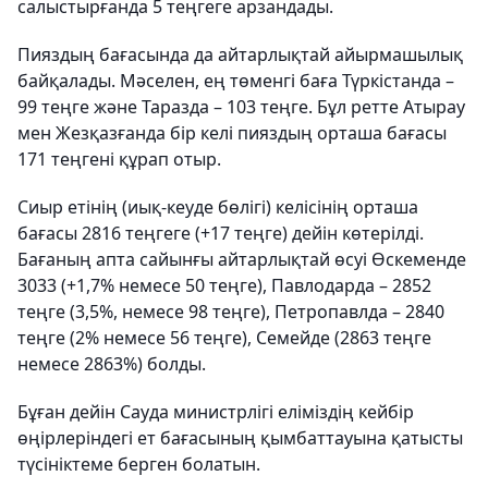
салыстырғанда 5 теңгеге арзандады.
Пияздың бағасында да айтарлықтай айырмашылық
байқалады. Мәселен, ең төменгі баға Түркістанда –
99 теңге және Таразда – 103 теңге. Бұл ретте Атырау
мен Жезқазғанда бір келі пияздың орташа бағасы
171 теңгені құрап отыр.
Сиыр етінің (иық-кеуде бөлігі) келісінің орташа
бағасы 2816 теңгеге (+17 теңге) дейін көтерілді.
Бағаның апта сайынғы айтарлықтай өсуі Өскеменде
3033 (+1,7% немесе 50 теңге), Павлодарда – 2852
теңге (3,5%, немесе 98 теңге), Петропавлда – 2840
теңге (2% немесе 56 теңге), Семейде (2863 теңге
немесе 2863%) болды.
Бұған дейін Сауда министрлігі еліміздің кейбір
өңірлеріндегі ет бағасының қымбаттауына қатысты
түсініктеме берген болатын.