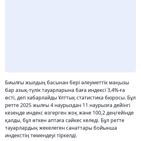
Биылғы жылдың басынан бері әлеуметтік маңызы
бар азық-түлік тауарларына баға индексі 3,4%-ға
өсті, деп хабарлайды Ұлттық статистика бюросы. Бұл
ретте 2025 жылғы 4 наурыздан 11 наурызға дейінгі
кезеңде индекс өзгерген жоқ және 100,2 деңгейінде
қалды, бұл өткен аптаға сәйкес келеді. Бұл ретте
тауарлардың жекелеген санаттары бойынша
индекстің төмендеуі тіркелді.