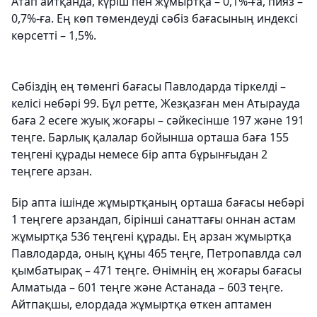
Атап айтқанда, күріш пен жұмыртқа – 0,1%-ға, пияз –
0,7%-ға. Ең көп төмендеуді сәбіз бағасының индексі
көрсетті – 1,5%.
Сәбіздің ең төменгі бағасы Павлодарда тіркелді –
келісі небәрі 99. Бұл ретте, Жезқазған мен Атырауда
баға 2 есеге жуық жоғары – сәйкесінше 197 және 191
теңге. Барлық қалалар бойынша орташа баға 155
теңгені құрады немесе бір апта бұрынғыдан 2
теңгеге арзан.
Бір апта ішінде жұмыртқаның орташа бағасы небәрі
1 теңгеге арзандап, бірінші санаттағы оннан астам
жұмыртқа 536 теңгені құрады. Ең арзан жұмыртқа
Павлодарда, оның құны 465 теңге, Петропавлда сәл
қымбатырақ – 471 теңге. Өнімнің ең жоғары бағасы
Алматыда – 601 теңге және Астанада – 603 теңге.
Айтпақшы, елордада жұмыртқа өткен аптамен