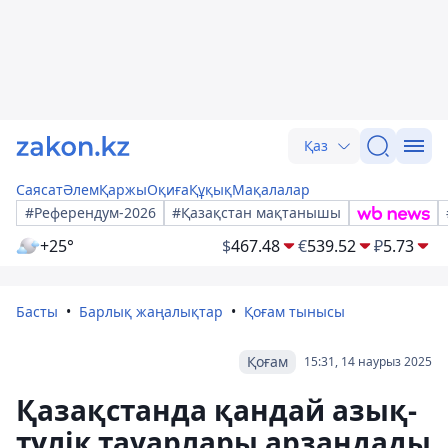
Қаз
Саясат
Әлем
Қаржы
Оқиға
Құқық
Мақалалар
#Референдум-2026
#Қазақстан мақтанышы
+25°
$
467.48
€
539.52
₽
5.73
Басты
Барлық жаңалықтар
Қоғам тынысы
Қоғам
15:31, 14 наурыз 2025
Қазақстанда қандай азық-
түлік тауарлары арзандады