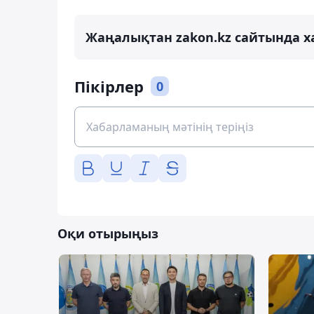
Жаңалықтан zakon.kz сайтында х
Пікірлер
0
Оқи отырыңыз