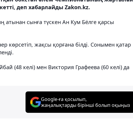
етті, деп хабарлайды Zakon.kz.
ң атынан сынға түскен Ан Кум Бёлге қарсы
р көрсетіп, жақсы қорғана білді. Сонымен қатар
енді.
бай (48 келі) мен Виктория Графеева (60 келі) да
Google-ға қосылып,
жаңалықтарды бірінші болып оқыңыз