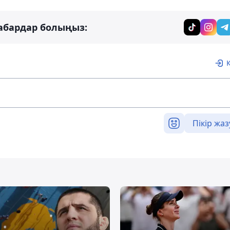
абардар болыңыз:
Пікір жаз