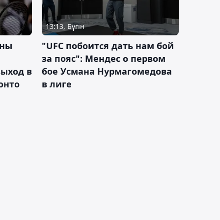
13:13, Бүгін
ины
"UFC побоится дать нам бой
за пояс": Мендес о первом
ыход в
бое Усмана Нурмагомедова
ронто
в лиге