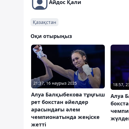
Айдос Қали
Қазақстан
Оқи отырыңыз
21:37, 16 наурыз 2025
18:57, 
Алуа Балқыбекова тұңғыш
Алуа 
рет бокстан әйелдер
бокст
арасындағы әлем
чемпи
чемпионатында жеңіске
жүлде
жетті