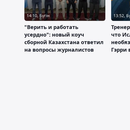
14:10, Бүгін
13:52, Б
"Верить и работать
Тренер
усердно": новый коуч
что Ис
сборной Казахстана ответил
необя
на вопросы журналистов
Гэрри 