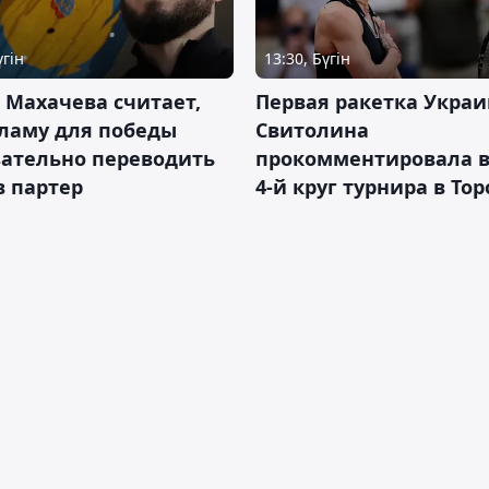
үгін
13:30, Бүгін
 Махачева считает,
Первая ракетка Укра
ламу для победы
Свитолина
зательно переводить
прокомментировала в
в партер
4-й круг турнира в То