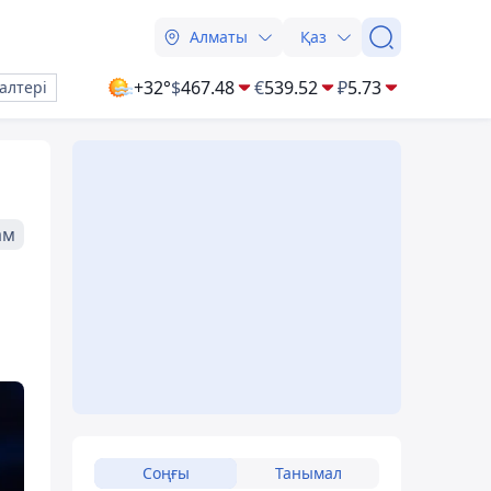
Алматы
Қаз
+32°
$
467.48
€
539.52
₽
5.73
алтері
ам
Соңғы
Танымал