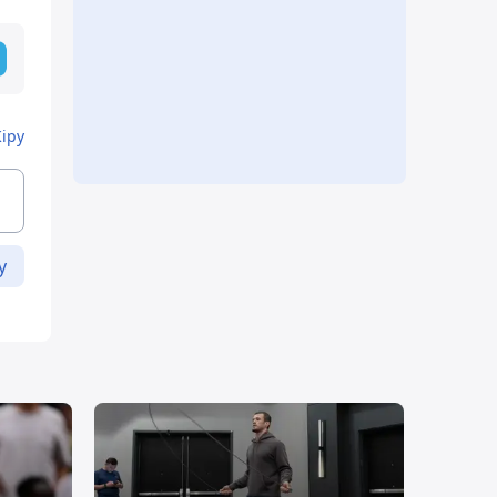
Кіру
у