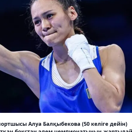
ортшысы Алуа Балқыбекова (50 келіге дейін)
атқан бокстан әлем чемпионатының жартыла