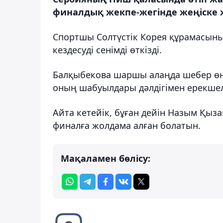
финалдық жекпе-жегінде жеңіске ж
Спортшы Солтүстік Корея құрамасыны
кездесуді сенімді өткізді.
Балқыбекова шаршы алаңда шебер өне
оның шабуылдары дәлдігімен ерекшел
Айта кетейік, бұған дейін Назым Қызай
финалға жолдама алған болатын.
Мақаламен бөлісу: