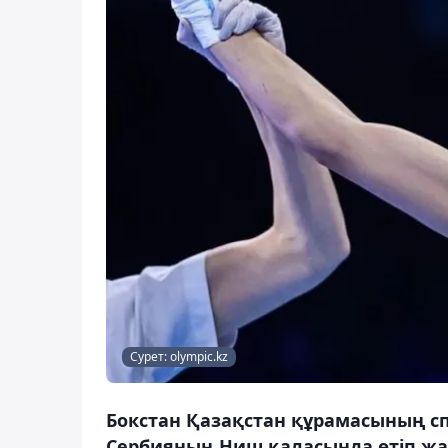
Сурет: olympic.kz
Бокстан Қазақстан құрамасының сп
Сербияның Ниш қаласында өтіп ж