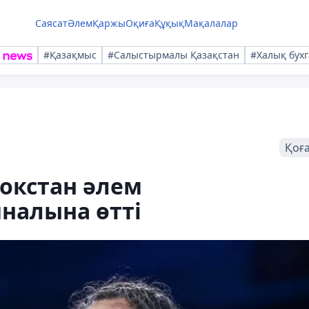
Саясат
Әлем
Қаржы
Оқиға
Құқық
Мақалалар
#Қазақмыс
#Салыстырмалы Қазақстан
#Халық бухг
Қоғ
окстан әлем
налына өтті