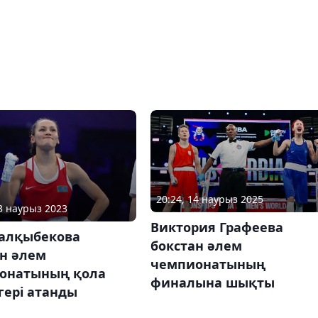
20:24, 14 наурыз 2025
23 наурыз 2023
Виктория Графеева
Балқыбекова
бокстан әлем
ан әлем
чемпионатының
онатының қола
финалына шықты
гері атанды