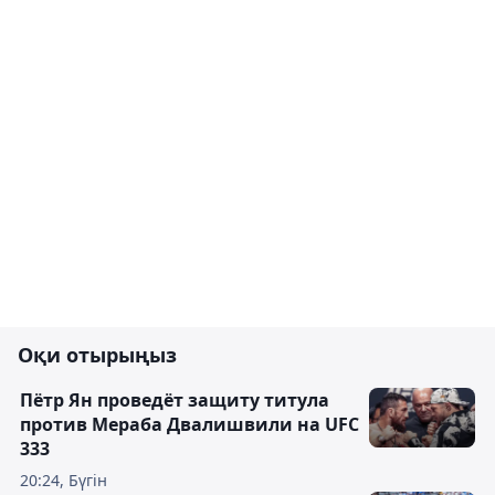
Оқи отырыңыз
Пётр Ян проведёт защиту титула
против Мераба Двалишвили на UFC
333
20:24, Бүгін