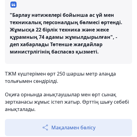
"Барлау нәтижелері бойынша ас үй мен
техникалық персоналдың бөлмесі өртенді.
Жұмысқа 22 бірлік техника және жеке
құрамның 74 адамы жұмылдырылған", -
деп хабарлады Төтенше жағдайлар
министрлігінің баспасөз қызметі.
ТЖМ күштерімен өрт 250 шаршы метр алаңда
толығымен сөндірілді.
Оқиға орнында анықтаушылар мен өрт сынақ
зертханасы жұмыс істеп жатыр. Өрттің шығу себебі
анықталады.
Мақаламен бөлісу