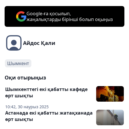
Google-ға қосылып,
жаңалықтарды бірінші болып оқыңыз
Айдос Қали
Шымкент
Оқи отырыңыз
Шымкенттегі екі қабатты кафеде
өрт шықты
10:42, 30 наурыз 2025
Астанада екі қабатты жатақханада
өрт шықты