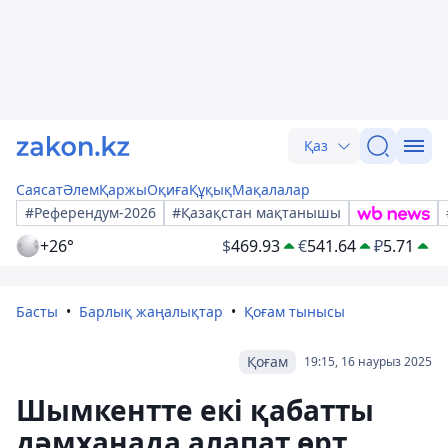
Қаз
Саясат
Әлем
Қаржы
Оқиға
Құқық
Мақалалар
#Референдум-2026
#Қазақстан мақтанышы
+26°
$
469.93
€
541.64
₽
5.71
Басты
Барлық жаңалықтар
Қоғам тынысы
Қоғам
19:15, 16 наурыз 2025
Шымкентте екі қабатты
дәмханада алапат өрт