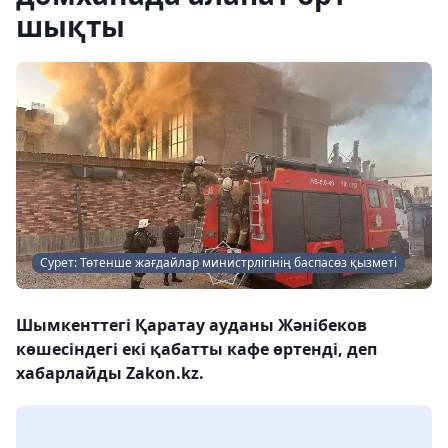
шықты
Сурет: Төтенше жағдайлар министрлігінің баспасөз қызметі
Шымкенттегі Қаратау ауданы Жәнібеков
көшесіндегі екі қабатты кафе өртенді, деп
хабарлайды Zakon.kz.