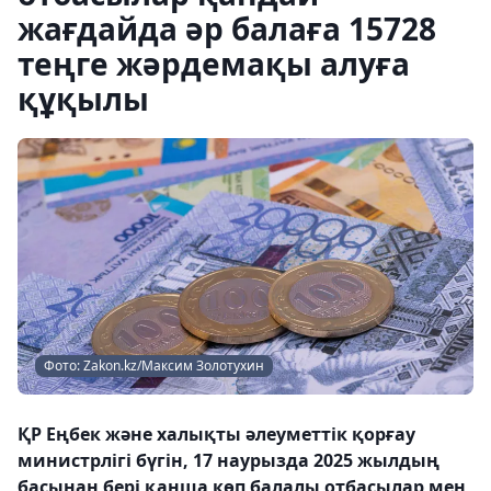
жағдайда әр балаға 15728
теңге жәрдемақы алуға
құқылы
Фото: Zakon.kz/Максим Золотухин
ҚР Еңбек және халықты әлеуметтік қорғау
министрлігі бүгін, 17 наурызда 2025 жылдың
басынан бері қанша көп балалы отбасылар мен