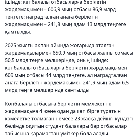
ішінде: көпбалалы отбасыларға берілетін
жәрдемақымен – 606,9 мың отбасы 86,9 млрд
теңгеге; наградталған анаға берілетін
жәрдемақымен – 241,8 мың адам 13 млрд теңгеге
қамтылды.
2025 жылғы ақпан айында жоғарыда аталған
жәрдемақылармен 850,9 мың отбасы жалпы сомасы
50,5 млрд теңге мөлшерінде, оның ішінде:
көпбалалы отбасыларға берілетін жәрдемақымен
609 мың отбасы 44 млрд теңгеге, ал наградталған
анаға берілетін жәрдемақымен 241,9 мың адам 6,5
млрд теңге мөлшерінде қамтылды.
Көпбалалы отбасыға берілетін мемлекеттік
жәрдемақыға 4 және одан да көп бірге тұратын
кәмелетке толмаған немесе 23 жасқа дейінгі күндізгі
бөлімде оқитын студент балалары бар отбасылар
табысына қарамастан үміткер бола алады.