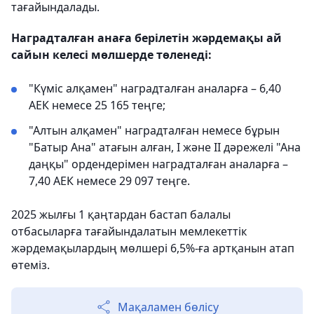
тағайындалады.
Наградталған анаға берілетін жәрдемақы ай
сайын келесі мөлшерде төленеді:
"Күміс алқамен" наградталған аналарға – 6,40
АЕК немесе 25 165 теңге;
"Алтын алқамен" наградталған немесе бұрын
"Батыр Ана" атағын алған, І және ІІ дәрежелі "Ана
даңқы" ордендерімен наградталған аналарға –
7,40 АЕК немесе 29 097 теңге.
2025 жылғы 1 қаңтардан бастап балалы
отбасыларға тағайындалатын мемлекеттік
жәрдемақылардың мөлшері 6,5%-ға артқанын атап
өтеміз.
Мақаламен бөлісу