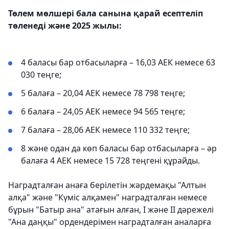
Төлем мөлшері бала санына қарай есептеліп
төленеді және 2025 жылы:
4 баласы бар отбасыларға – 16,03 АЕК немесе 63
030 теңге;
5 балаға – 20,04 АЕК немесе 78 798 теңге;
6 балаға – 24,05 АЕК немесе 94 565 теңге;
7 балаға – 28,06 АЕК немесе 110 332 теңге;
8 және одан да көп баласы бар отбасыларға – әр
балаға 4 АЕК немесе 15 728 теңгені құрайды.
Наградталған анаға берілетін жәрдемақы "Алтын
алқа" және "Күміс алқамен" наградталған немесе
бұрын "Батыр ана" атағын алған, І және ІІ дәрежелі
"Ана даңқы" ордендерімен наградталған аналарға