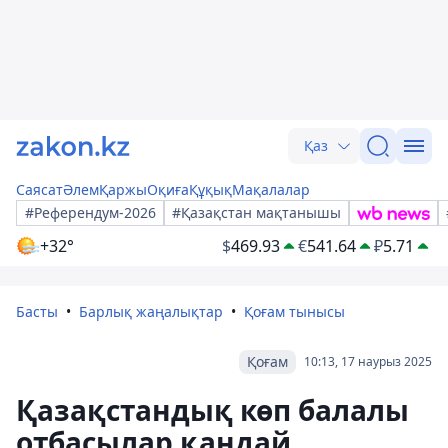
Қаз
Саясат
Әлем
Қаржы
Оқиға
Құқық
Мақалалар
#Референдум-2026
#Қазақстан мақтанышы
+32°
$
469.93
€
541.64
₽
5.71
Басты
Барлық жаңалықтар
Қоғам тынысы
Қоғам
10:13, 17 наурыз 2025
Қазақстандық көп балалы
отбасылар қандай