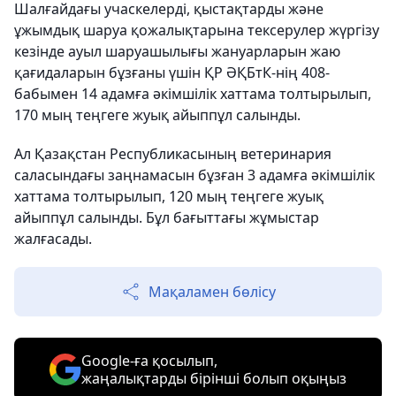
Шалғайдағы учаскелерді, қыстақтарды және
ұжымдық шаруа қожалықтарына тексерулер жүргізу
кезінде ауыл шаруашылығы жануарларын жаю
қағидаларын бұзғаны үшін ҚР ӘҚБтК-нің 408-
бабымен 14 адамға әкімшілік хаттама толтырылып,
170 мың теңгеге жуық айыппұл салынды.
Ал Қазақстан Республикасының ветеринария
саласындағы заңнамасын бұзған 3 адамға әкімшілік
хаттама толтырылып, 120 мың теңгеге жуық
айыппұл салынды. Бұл бағыттағы жұмыстар
жалғасады.
Мақаламен бөлісу
Google-ға қосылып,
жаңалықтарды бірінші болып оқыңыз