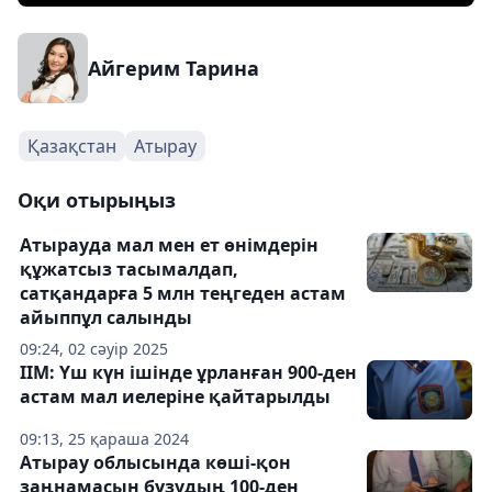
Айгерим Тарина
Қазақстан
Атырау
Оқи отырыңыз
Атырауда мал мен ет өнімдерін
құжатсыз тасымалдап,
сатқандарға 5 млн теңгеден астам
айыппұл салынды
09:24, 02 сәуір 2025
ІІМ: Үш күн ішінде ұрланған 900-ден
астам мал иелеріне қайтарылды
09:13, 25 қараша 2024
Атырау облысында көші-қон
заңнамасын бұзудың 100-ден