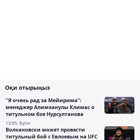
Оқи отырыңыз
"Я очень рад за Мейирима":
менеджер Алимханулы Климас о
титульном бое Нурсултанова
13:05, Бүгін
Волкановски может провести
титульный бой с Евлоевым на UFC