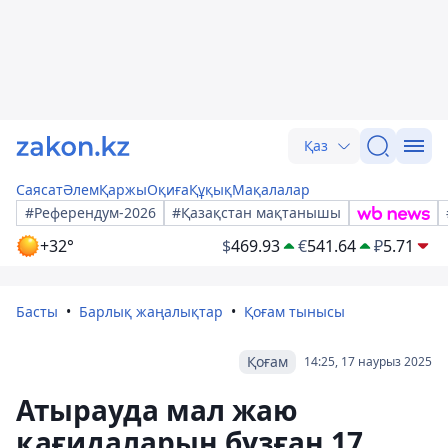
Қаз
Саясат
Әлем
Қаржы
Оқиға
Құқық
Мақалалар
#Референдум-2026
#Қазақстан мақтанышы
+32°
$
469.93
€
541.64
₽
5.71
Басты
Барлық жаңалықтар
Қоғам тынысы
Қоғам
14:25, 17 наурыз 2025
Атырауда мал жаю
қағидаларын бұзған 17