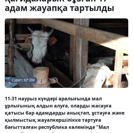
адам жауапқа тартылды
Сурет: ҚР ІІМ
11-31 наурыз күндері аралығында мал
ұрлығының алдын алуға, оларды жасауға
қатысы бар адамдарды анықтап, ұстауға және
қылмыстық жауапкершілікке тартуға
бағытталған республика көлемінде "Мал