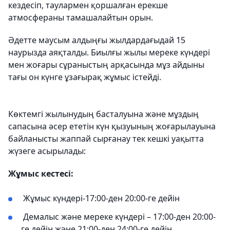
кездесіп, таулармен қоршалған ерекше
атмосфераны тамашалайтын орын.
Әдетте маусым алдыңғы жылдардағыдай 15
наурызда аяқталды. Биылғы жылы мереке күндері
мен жоғары сұраныстың арқасында мұз айдыны
тағы он күнге ұзағырақ жұмыс істейді.
Көктемгі жылынудың басталуына және мұздың
сапасына әсер ететін күн қызуының жоғарылауына
байланысты жаппай сырғанау тек кешкі уақытта
жүзеге асырылады:
Жұмыс кестесі:
Жұмыс күндері-17:00-ден 20:00-ге дейін
Демалыс және мереке күндері – 17:00-ден 20:00-
ге дейін және 21:00-ден 24:00-ге дейін