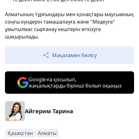
Алматының тұрғындары мен қонақтары маусымның
соңғы күндерін тамашалауға және "Медеуге"
ұмытылмас сырғанау кештерін өткізуге
шақырылады.
Мақаламен бөлісу
Google-ға қосылып,
жаңалықтарды бірінші болып оқыңыз
Айгерим Тарина
Қазақстан
Алматы