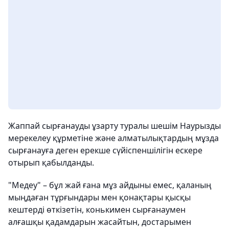
Жаппай сырғанауды ұзарту туралы шешім Наурызды
мерекелеу құрметіне және алматылықтардың мұзда
сырғанауға деген ерекше сүйіспеншілігін ескере
отырып қабылданды.
"Медеу" – бұл жай ғана мұз айдыны емес, қаланың
мыңдаған тұрғындары мен қонақтары қысқы
кештерді өткізетін, конькимен сырғанаумен
алғашқы қадамдарын жасайтын, достарымен