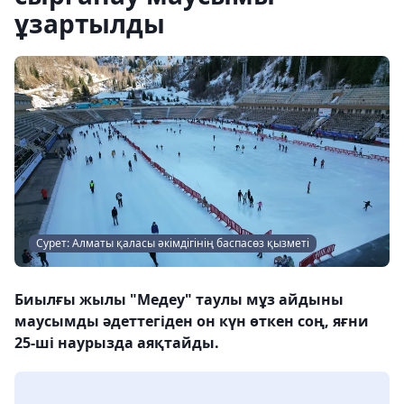
ұзартылды
Сурет: Алматы қаласы әкімдігінің баспасөз қызметі
Биылғы жылы "Медеу" таулы мұз айдыны
маусымды әдеттегіден он күн өткен соң, яғни
25-ші наурызда аяқтайды.