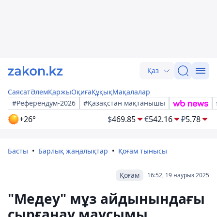
Қаз
Саясат
Әлем
Қаржы
Оқиға
Құқық
Мақалалар
#Референдум-2026
#Қазақстан мақтанышы
+26°
$
469.85
€
542.16
₽
5.78
Басты
Барлық жаңалықтар
Қоғам тынысы
Қоғам
16:52, 19 наурыз 2025
"Медеу" мұз айдынындағы
сырғанау маусымы