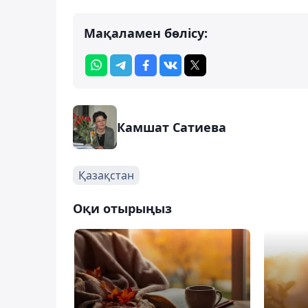
Мақаламен бөлісу:
Камшат Сатиева
Қазақстан
Оқи отырыңыз