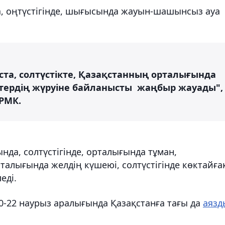
а, оңтүстігінде, шығысында жауын-шашынсыз ауа
ыста, солтүстікте, Қазақстанның орталығында
тердің жүруіне байланысты жаңбыр жауады",
РМК.
да, солтүстігінде, орталығында тұман,
рталығында желдің күшеюі, солтүстігінде көктайға
еді.
0-22 наурыз аралығында Қазақстанға тағы да
аязд
.