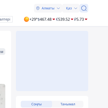
Алматы
Қаз
+29°
$
467.48
€
539.52
₽
5.73
алтері
ам
Соңғы
Танымал