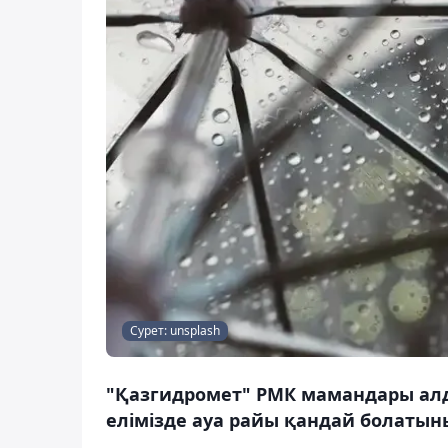
Сурет: unsplash
"Қазгидромет" РМК мамандары алд
елімізде ауа райы қандай болатыны