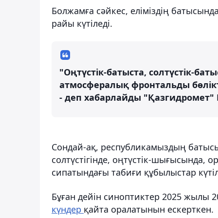
Болжамға сәйкес, еліміздің батысынд
райы күтіледі.
"Оңтүстік-батыста, солтүстік-бат
атмосфералық фронтальды бөлік
- деп хабарлайды "Қазгидромет" 
Сондай-ақ, республикамыздың батысын
солтүстігінде, оңтүстік-шығысында, о
сипатындағы табиғи құбылыстар күтіл
Бұған дейін синоптиктер 2025 жылы 2
күндер
қайта оралатынын ескерткен