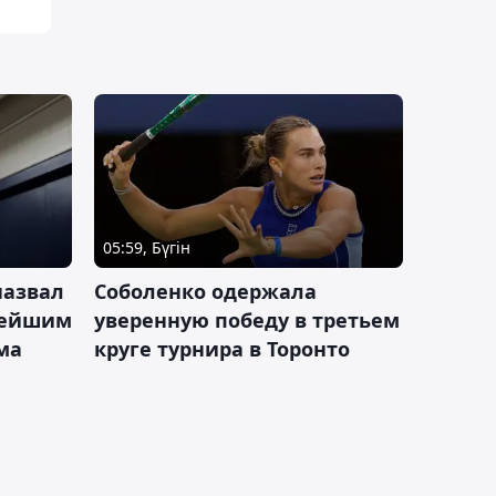
05:59, Бүгін
назвал
Соболенко одержала
лейшим
уверенную победу в третьем
ма
круге турнира в Торонто