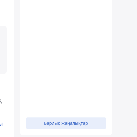
қ
ы
Барлық жаңалықтар