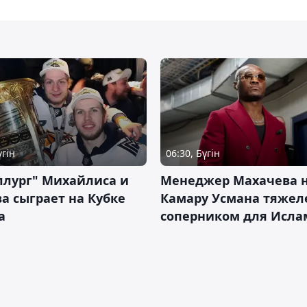
үгін
06:30, Бүгін
ллург" Михайлиса и
Менеджер Махачева 
а сыграет на Кубке
Камару Усмана тяже
а
соперником для Исла