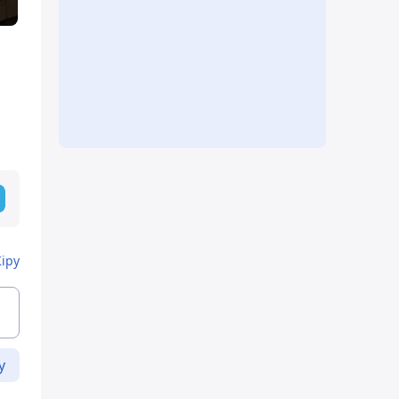
Кіру
у