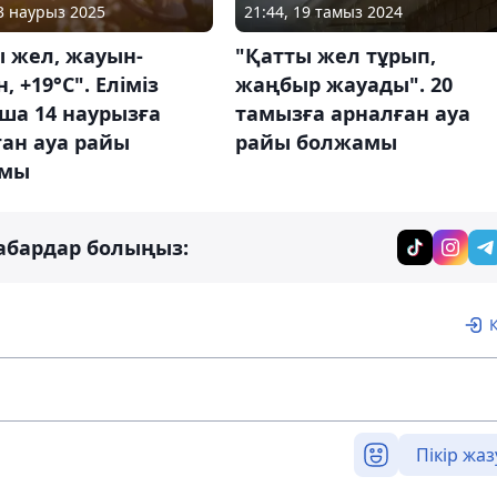
13 наурыз 2025
21:44, 19 тамыз 2024
ы жел, жауын-
"Қатты жел тұрып,
 +19°C". Еліміз
жаңбыр жауады". 20
ша 14 наурызға
тамызға арналған ауа
ан ауа райы
райы болжамы
амы
абардар болыңыз:
Пікір жаз