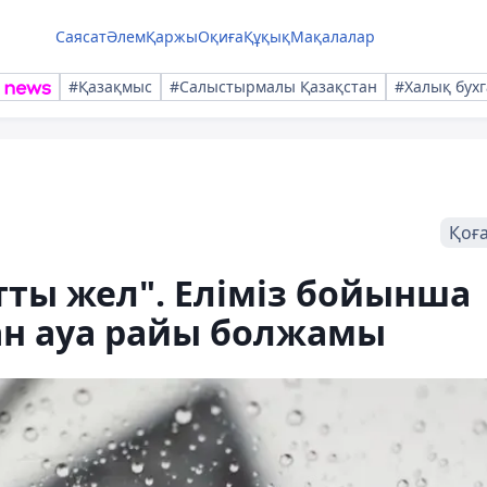
Саясат
Әлем
Қаржы
Оқиға
Құқық
Мақалалар
#Қазақмыс
#Салыстырмалы Қазақстан
#Халық бухг
Қоғ
тты жел". Еліміз бойынша
ан ауа райы болжамы