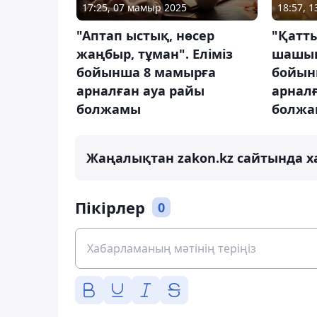
17:25, 07 мамыр 2025
18:57, 
"Аптап ыстық, нөсер
"Қатт
жаңбыр, тұман". Еліміз
шашын,
бойынша 8 мамырға
бойын
арналған ауа райы
арналғ
болжамы
болж
Жаңалықтан zakon.kz сайтында х
Пікірлер
0