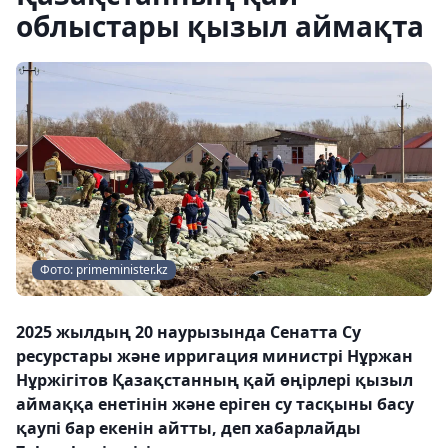
облыстары қызыл аймақта
Фото: primeminister.kz
2025 жылдың 20 наурызында Сенатта Су
ресурстары және ирригация министрі Нұржан
Нұржігітов Қазақстанның қай өңірлері қызыл
аймаққа енетінін және еріген су тасқыны басу
қаупі бар екенін айтты, деп хабарлайды