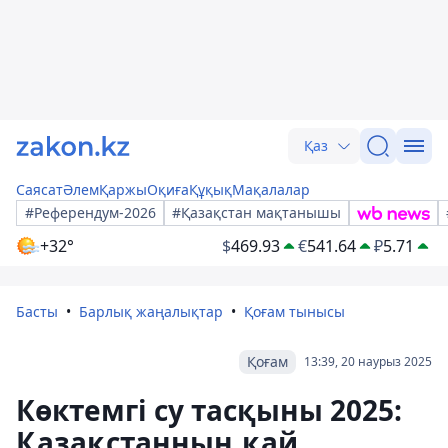
Қаз
Саясат
Әлем
Қаржы
Оқиға
Құқық
Мақалалар
#Референдум-2026
#Қазақстан мақтанышы
+32°
$
469.93
€
541.64
₽
5.71
Басты
Барлық жаңалықтар
Қоғам тынысы
Қоғам
13:39, 20 наурыз 2025
Көктемгі су тасқыны 2025:
Қазақстанның қай