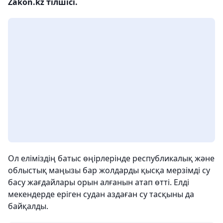
Zakon.kz тілшісі.
Ол еліміздің батыс өңірлерінде республикалық және
облыстық маңызы бар жолдарды қысқа мерзімді су
басу жағдайлары орын алғанын атап өтті. Елді
мекендерде еріген судан аздаған су тасқыны да
байқалды.