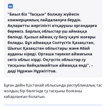
"Биыл біз "Тасқын" болжау жүйесін
коммерциялық пайдалануға бердік.
Ақпаратты жергілікті атқарушы органдарға
береміз. Барлық облыстар үш аймаққа
бөлінді. Қызыл аймақ су басу қаупі жоғары
болады. Бұл аймаққа Солтүстік Қазақстан,
Шығыс Қазақстан облыстары және Абай
ауданы кіреді. Орташа тәуекел аймағына
сегіз облыс кірді. Оңтүстік облыстар су
тасқыны байқалмайтын аймаққа енді", –
деді Нұржан Нұржігітов.
Бұған дейін Қостанай облысында республикалық тас
жолдың бір бөлігінде су тасқыны болғаны
хабарланған болатын.