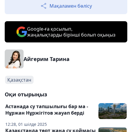
Мақаламен бөлісу
Google-ға қосылып,
жаңалықтарды бірінші болып оқыңыз
Айгерим Тарина
Қазақстан
Оқи отырыңыз
Астанада су тапшылығы бар ма -
Нұржан Нұржігітов жауап берді
12:28, 01 шілде 2025
Қазақстанда төрт жаңа су қоймасы