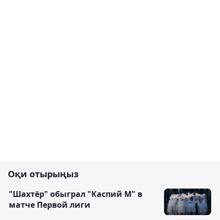
Оқи отырыңыз
"Шахтёр" обыграл "Каспий М" в
матче Первой лиги