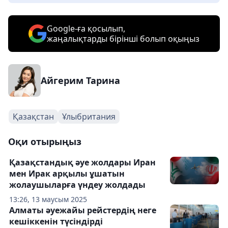
Google-ға қосылып,
жаңалықтарды бірінші болып оқыңыз
Айгерим Тарина
Қазақстан
Ұлыбритания
Оқи отырыңыз
Қазақстандық әуе жолдары Иран
мен Ирак арқылы ұшатын
жолаушыларға үндеу жолдады
13:26, 13 маусым 2025
Алматы әуежайы рейстердің неге
кешіккенін түсіндірді