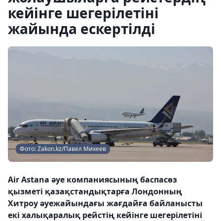
кейінге шегерілетіні
жайында ескертілді
Фото: Zakon.kz/Павел Михеев
Air Astana әуе компаниясының баспасөз
қызметі қазақстандықтарға Лондонның
Хитроу әуежайындағы жағдайға байланысты
екі халықаралық рейстің кейінге шегерілетіні