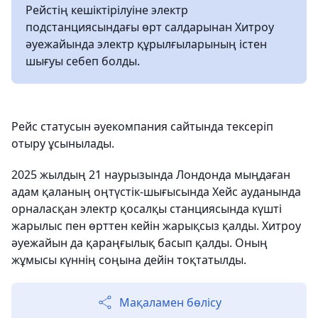
Рейстің кешіктірілуіне электр
подстанциясындағы өрт салдарынан Хитроу
әуежайында электр құрылғыларының істен
шығуы себеп болды.
Рейс статусын әуекомпания сайтында тексеріп
отыру ұсынылады.
2025 жылдың 21 наурызында Лондонда мыңдаған
адам қаланың оңтүстік-шығысында Хейс ауданында
орналасқан электр қосалқы станциясында күшті
жарылыс пен өрттен кейін жарықсыз қалды. Хитроу
әуежайын да қараңғылық басып қалды. Оның
жұмысы күннің соңына дейін тоқтатылды.
Мақаламен бөлісу