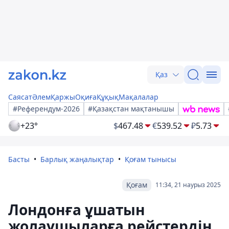
Қаз
Саясат
Әлем
Қаржы
Оқиға
Құқық
Мақалалар
#Референдум-2026
#Қазақстан мақтанышы
+23°
$
467.48
€
539.52
₽
5.73
Басты
Барлық жаңалықтар
Қоғам тынысы
Қоғам
11:34, 21 наурыз 2025
Лондонға ұшатын
жолаушыларға рейстердің